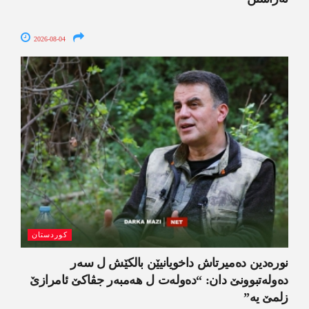
2026-08-04
کوردستان
نورەدین دەمیرتاش داخویانیێن بالکێش ل سەر
دەولەتبوونێ دان: “دەولەت ل ھەمبەر جڤاکێ ئامرازێ
زلمێ یە”