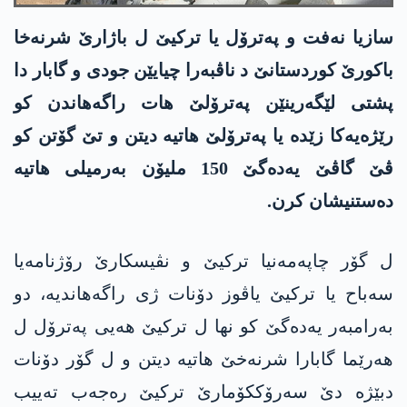
سازیا نەفت و پەترۆل یا ترکیێ ل باژارێ شرنەخا
باکورێ کوردستانێ د ناڤبەرا چیایێن جودی و گابار دا
پشتی لێگەرینێن پەترۆلێ ھات راگەھاندن کو
رێژەیەکا زێدە یا پەترۆلێ ھاتیە دیتن و تێ گۆتن کو
ڤێ گاڤێ یەدەگێ 150 ملیۆن بەرمیلی ھاتیە
دەستنیشان کرن.
ل گۆر چاپەمەنیا ترکیێ و نڤیسکارێ رۆژنامەیا
سەباح یا ترکیێ یاڤوز دۆنات ژی راگەھاندیە، دو
بەرامبەر یەدەگێ کو نھا ل ترکیێ ھەیی پەترۆل ل
ھەرێما گابارا شرنەخێ ھاتیە دیتن و ل گۆر دۆنات
دبێژە دێ سەرۆککۆمارێ ترکیێ رەجەب تەییب