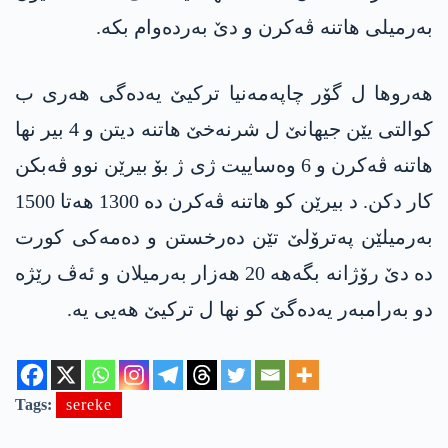
بەرمیلی ھاتنە ڤەکرن و دێ بەردەوام بکە.
ھەروھا ل گۆر چاپەمەنیا ترکیێ یەدەگی ھەری ب
کوالتی یێن جیھانێ ل شرنەخێ ھاتنە دیتن و 4 بیر نھا
ھاتنە ڤەکرن و 6 وەساییت ژی ژ بۆ بیرێن نوو ڤەبکن
کار دکن. د بیرێن کو ھاتنە ڤەکرن دە 1300 ھەتا 1500
بەرمیلێن پەترۆلێ تێن دەرخستن و دەمەکی کورت
دە دێ رۆژانە بگەھە 20 ھەزار بەرمیلان و ئەڤ رێژە
دو بەرامبەر یەدەگێ کو نھا ل ترکیێ ھەیی یە.
Tags:
sereke