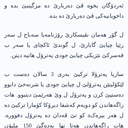
ئەردۆگان بخوە ڤێ دەربارێ دە مزگینیێ بدە و
داخویانیەکی ڤێ دەربارێ دە بدە.
ل گۆر ھەمان نڤیسکارێ رۆژنامەیا سەباح ل سەر
رێیا چیایێ گابارێ، ل گوندێ ئاکچای یا سەر ب
قەسرکێ نێزیکی چیایێ جودی پەترۆل ھاتیە دیتن.
سازیا پەترۆلا ترکیێ بەری 3 سالان دەست ب
لێکۆلینێن پەترۆلێ ل چیایێ جودی یا شرنەخێ دابوو
دەستپێ کرن و پەترۆل ل وێ ھەرێمێ دیتبوو. ھات
راگەھاندن کو دویەم کەشفا دیرۆکا کۆمارا ترکیێ دە
ل ھەر بیرەکa کو تێ ڤەدان دە پەترۆل دفوورە.
ھات راگەھاندن ھەتا نھا یەدەگێ 150 ملیۆن