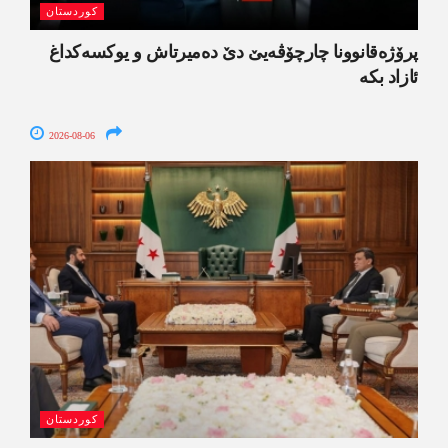
کوردستان
پرۆژەقانوونا چارچۆڤەیێ دێ دەمیرتاش و یوکسەکداغ
ئازاد بکە
2026-08-06
کوردستان