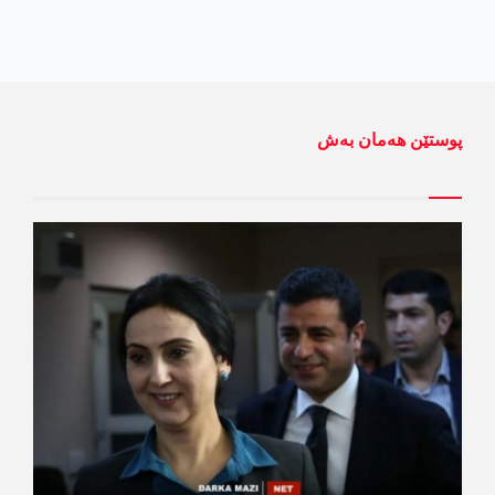
پوستێن ھەمان بەش