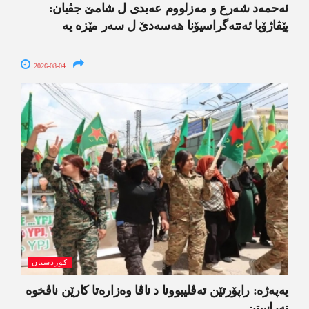
ئەحمەد شەرع و مەزلووم عەبدی ل شامێ جڤیان:
پێڤاژۆیا ئەنتەگراسیۆنا ھەسەدێ ل سەر مێزە یە
2026-08-04
کوردستان
یەپەژە: راپۆرتێن تەڤلیبوونا د ناڤا وەزارەتا کارێن ناڤخوە
نەراستن