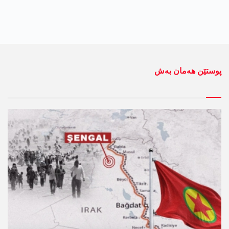
پوستێن ھەمان بەش