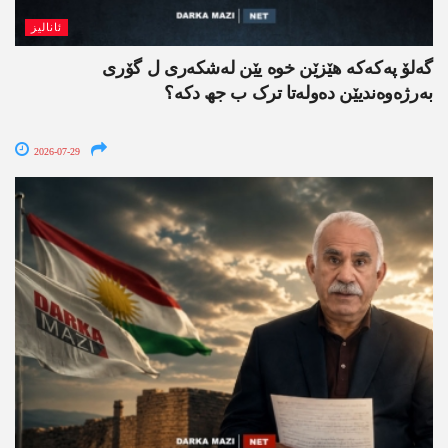
ئانالیز
گەلۆ پەکەکە ھێزێن خوە یێن لەشکەری ل گۆری
بەرژەوەندیێن دەولەتا ترک ب جھ دکە؟
2026-07-29