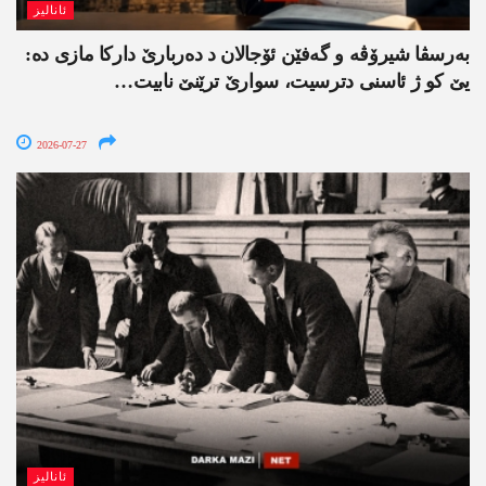
ئانالیز
بەرسڤا شیرۆڤە و گەفێن ئۆجالان د دەربارێ دارکا مازی دە:
یێ کو ژ ئاسنی دترسیت، سوارێ ترێنێ نابیت…
2026-07-27
ئانالیز