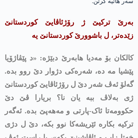
سه‌ر هاتیه‌ گرتن.
بەرێ ترکیێ ژ رۆژئاڤایێ کوردستانێ
زێدەتر، ل باشوورێ کوردستانێ یە
کالکان بۆ مه‌دیا هابه‌رێ دبێژە: «د پێڤاژۆیا
پێشیا مە دە، شەرەکی دژوار دێ روو بدە.
گەلۆ ئەڤ شەر دێ ل رۆژئاڤایێ کوردستانێ
ژی بەلاڤ ببە یان نا؟ بریارا ڤێ دێ
حکوومەتا ئاک-پارتی و مه‌هه‌پێ بدە. ئەگەر
ترکیە بکارە ئێریشەکا نوو بکە، دێ ل دژی
خەتا زاپ و ئاڤاشینێ بکە»، یا راست ئه‌ڤ