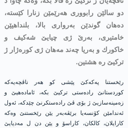
ناڤچه‌یان ژ تركیێ ره‌ ڤالا بكه‌، وه‌كه‌ چاوا د
دو سالێن رابووری هه‌رێمێن زنارا كێسته‌،
ده‌هان گوندێن به‌رواری بالا، بلنداهیێن
خامتیری، به‌رێ ژی چیایێ شه‌كیف و
خاكورك و به‌ریا چه‌ند مه‌هان ژی كوره‌ژار ژ
تركیێ ره‌ هشتین.
رێخستنا په‌كه‌كێ پێشی كو هه‌ر ناڤچه‌یه‌كه‌
كوردستانێ راده‌ستی تركیێ بكه‌، ئاماده‌هیێ و
زه‌مینه‌سازیێ ژ بۆی ڤێ راده‌ستكرنێ چێدكه‌، ئه‌ول
ئه‌ندامێن كۆنسه‌یا برێڤه‌به‌ر یێن رێخستنێ وه‌كه‌
كارایلان، كالكان، كاراسۆ و یێن دن ل مه‌دیایێ