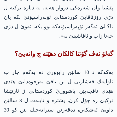
پێشیا وان شەرەکی دژوار هەیە، نە دیارە ترکیە ل
دژی رۆژئاڤایێ کوردستانێ ئۆپەراسیۆنێ بکە یان
نا؟ لێ ئەگەر ئۆپەراسیۆنەکە نوو بکە، ئەوێ ل دژی
خەتا زاپ و ئاڤاشینێ بە».
گه‌لۆ ئه‌ڤ گۆتنا كالكان دهێته‌ چ واته‌یێ؟
په‌كه‌كه‌ د 10 سالێن رابووری ده‌ یه‌كه‌م جار ب
ئاوایه‌ك ڤه‌شارتی ل بن ناڤێ به‌رخوه‌دانێ هێدی
هێدی ناڤچه‌یێن باشوورێ كوردستانێ ژ ئارتێشا
تركیێ ره‌ چۆل كرن، پشتره‌ و تایبه‌ت ل 3 سالێن
داویێ ئه‌شكه‌ره‌ ده‌ڤه‌رێن ستراته‌جیك یێن كو 30