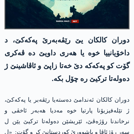
دوران كالكان یێ رێڤه‌به‌رێ په‌كه‌كێ، د
داخۆیانییا خوه‌ یا هه‌ری داویێ ده‌ ڤه‌كری
گۆت كو په‌كه‌كه‌ دێ خه‌تا زاپێ و ئاڤاشینێ ژ
ده‌وله‌تا تركیێ ره‌ چۆل بكه‌.
دوران كالكان ئەندامێ دەستەیا رێڤەبر یا په‌كه‌كێ،
ژ تێلەفیزیۆنا پارتیا خوە مه‌دیا هه‌به‌ر ئاخڤی و
نرخاندنا رۆژه‌ڤێ، ئێریشێن ده‌وله‌تا تركیێ یێن ل
سه‌ر رۆژئاڤا و باشوورێ كوردستانێ كر و گۆت: «ل