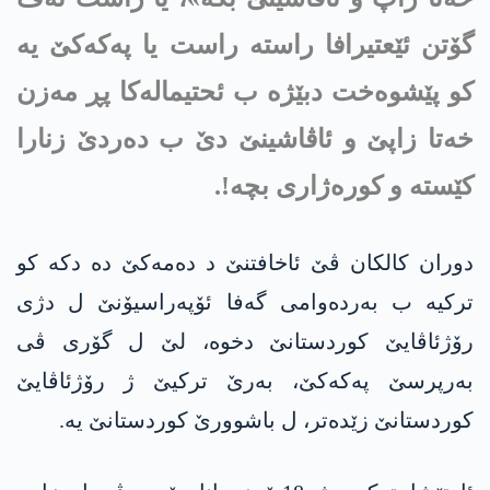
گۆتن ئێعتیرافا راسته‌ راست یا په‌كه‌كێ یه‌
كو پێشوه‌خت دبێژه ب ئحتیماله‌كا پڕ مه‌زن‌
خه‌تا زاپێ و ئاڤاشینێ دێ ب ده‌ردێ زنارا
كێسته‌ و كوره‌ژاری بچه‌!.
دوران کالکان ڤێ ئاخافتنێ د دەمەکێ دە دکە کو
ترکیە ب بەردەوامی گەفا ئۆپەراسیۆنێ ل دژی
رۆژئاڤایێ کوردستانێ دخوە، لێ ل گۆری ڤی
بەرپرسێ په‌كه‌كێ، بەرێ ترکیێ ژ رۆژئاڤایێ
کوردستانێ زێدەتر، ل باشوورێ کوردستانێ یە.