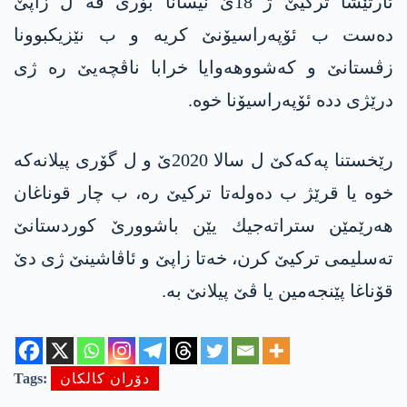
ئارتێشا ترکیێ ژ 18ێ نیسانا بۆری ڤە ل زاپێ
دەست ب ئۆپەراسیۆنێ کریە و ب نێزیکبوونا
زڤستانێ و کەشووهەوایا خرابا ناڤچەیێ رە ژی
درێژی ددە ئۆپەراسیۆنا خوە.
رێخستنا په‌كه‌كێ ل سالا 2020ێ و ل گۆری پیلانه‌كه‌
خوه‌ یا قرێژ ب ده‌وله‌تا تركیێ ره‌، ب چار قوناغان
هه‌رێمێن ستراته‌جیك یێن باشوورێ كوردستانێ
ته‌سلیمی تركیێ كرن، خه‌تا زاپێ و ئاڤاشینێ ژی دێ
قۆناغا پێنجه‌مین یا ڤێ پیلانێ به‌.
دۆران كالكان
Tags: