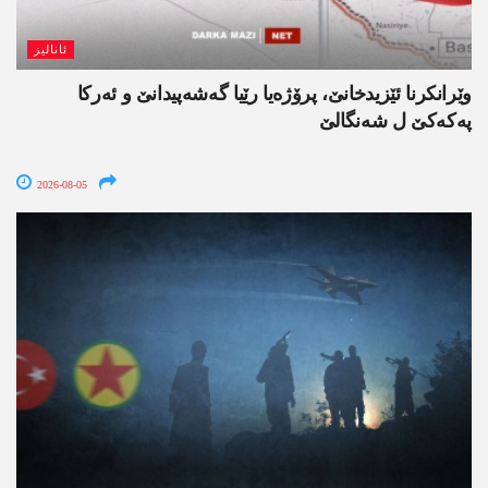
ئانالیز
وێرانکرنا ئێزیدخانێ، پرۆژەیا رێیا گەشەپیدانێ و ئەرکا
پەکەکێ ل شەنگالێ
2026-08-05