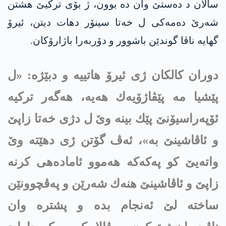
سالان د ده‌ستێ وان ده‌ بوون، ژ بۆی تركیێ هشتن
شه‌رێ ده‌مه‌كی ل خه‌تا سینۆر دهات دیتن، ئیرۆ
گهایه‌ ناڤا گوندێن باشوور و دۆربه‌را باژارۆكان.
دوران كالكان ژی ئیرۆ هاتییه‌ و دبێژه:‌ «ل
پێشیا مه‌ پێڤاژۆیه‌ك هه‌یه‌، هه‌گه‌ر تركیه‌
ئۆپه‌راسیۆنێ پێك بینه‌ وێ ل دژی خه‌تا زاپێ
و ئاڤاشینێ به‌»، ئه‌ڤ گۆتن ژی دهێته‌ وێ
واته‌یێ كو په‌كه‌كه‌ هه‌موو ئاماده‌هی كرنه‌
زاپێ و ئاڤاشینێ هنه‌ك شه‌رێن و په‌ڤچوونێن
ساخته‌ لێ ئه‌نجام بده‌ و پشتره وان