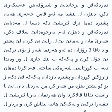
ده‌ردكه‌ڤن و نرخاندنێ و شیرۆڤه‌یێن عه‌سكه‌ری
دكن، دبێژن ل پێشیا مه‌ ئه‌و قاس خه‌ته‌ری هه‌یه‌،
پشتره‌ ده‌ما ترك ئێریشێ دكه‌ دیسا ل مه‌دیایێ
ده‌ردكه‌ڤن و دبێژن ئه‌م به‌رخوه‌دانێ سلاڤ دكن،
شه‌رێ مان و نه‌مانێ یێ ل زاپێ تێ كرن، لێ پشتر
و د ناڤا 3 رۆژان ده‌ ئه‌و هه‌رێما شه‌ر ژ بۆی تركیێ
تێ چۆل كرن و په‌كه‌كه‌ ب یێك جاری ل ور وه‌ندا
دبه‌، ب كورتاسی شه‌ره‌كی ساخته‌، فه‌داكرنا ده‌هان
زارۆكێن كوردان و پشتره‌ بازدان، په‌كه‌كه‌ ڤێ دكه‌، ژ
بۆ كو پشتر ببێژه‌ من شه‌ر كر، من به‌ردێل دان، لێ یا
راست تفاقا ڤالاكرنا وان هه‌رێمان به‌ریا ئێریشێ ل
نێڤبه‌را تركیێ و په‌كه‌كێ هاتیه‌ نیقاش كرن و بریار ل