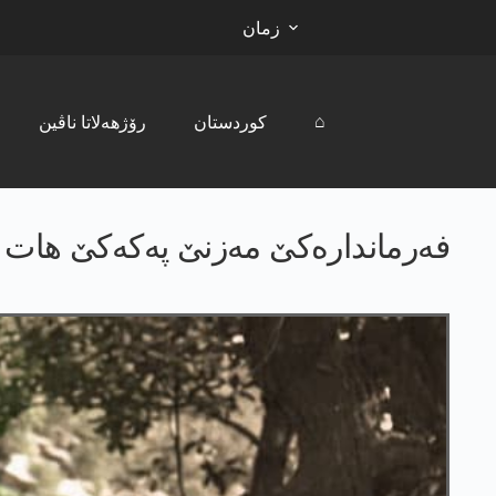
زمان
⌂
کوردستان
رۆژھەلاتا ناڤین
فه‌رمانداره‌كێ مه‌زنێ په‌كه‌كێ ها