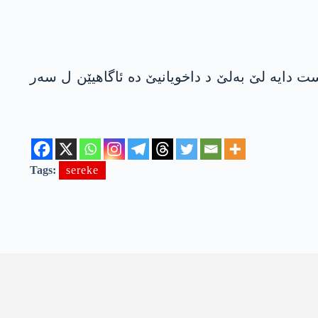
وردستانێ جانێ خوە ژ دەست دایە لێ بەلێ د داخویانیێ دە ئاگاهیێن ل سەر
Tags:
sereke