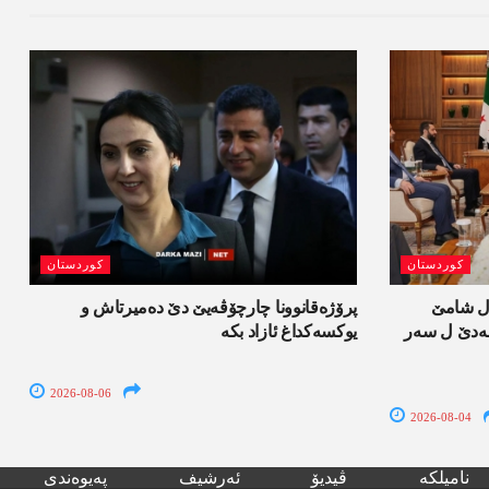
کوردستان
کوردستان
ل شامێ
پرۆژەقانوونا چارچۆڤەیێ دێ دەمیرتاش و
ەسەدێ ل سەر
یوکسەکداغ ئازاد بکە
2026-08-06
2026-08-04
نامیلکە
ڤیدیۆ
ئەرشیف
پەیوەندی