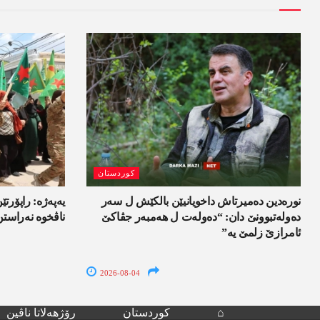
کوردستان
نورەدین دەمیرتاش داخویانیێن بالکێش ل سەر
یەپەژە: راپۆرتێن
دەولەتبوونێ دان: “دەولەت ل ھەمبەر جڤاکێ
ناڤخوە نەراستن
ئامرازێ زلمێ یە”
2026-08-04
⌂
کوردستان
رۆژھەلاتا ناڤین