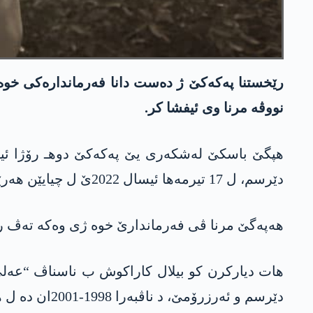
نووڤه‌ مرنا وی ئیفشا كر.
دێرسم، ل 17 تیرمه‌ها ئیسال 2022ێ ل چیایێن هه‌رێما كوردستانێ ژیانا خوه‌ ژ ده‌ست دا یه‌.
هه‌په‌گێ مرنا ڤی فه‌رماندارێ خوه‌ ژی وه‌كه‌ ته‌ڤ رێهه‌ڤالێن وی 
دێرسم و ئەرزرۆمێ، د ناڤبەرا 1998-2001ان دە ل هەرێما بەحرا رەش و د سالا 2003ان دە ئامەدێ مایە.