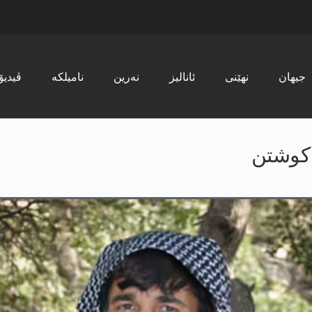
جیھان
نھێنی
ئانالیز
نەرین
نامیلکە
ڤیدیۆ
ت كوشتن