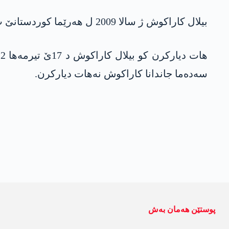
بیلال کاراکوش ژ سالا 2009 ل هەرێما کوردستانێ ب تایبەتی هەرێما قەندیلێ ل جهێن جودا کار کریە.
سەدەما جاندانا کاراکوش نەهات دیارکرن.
پوستێن ھەمان بەش