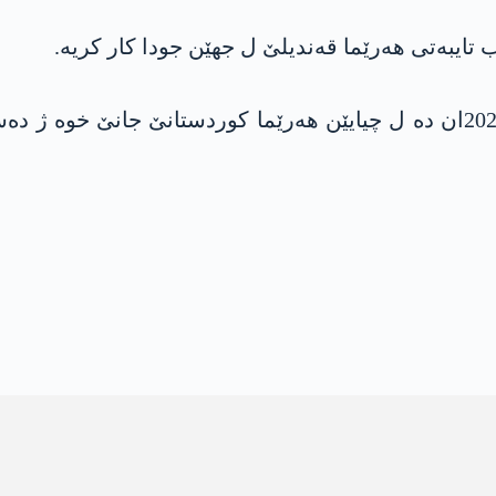
هات دیارکرن کو بیلال کاراکوش د 17ێ تیرمەها 2022ان دە ل چیایێن هەرێما ک