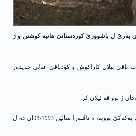
 ژ ده‌ست دانا فه‌رمانداره‌كی خوه‌ یێ پله‌بلند ب ناڤێ بیلال كاراكوش راگهاند كو 5 مه‌هان به‌رێ ل باشوورێ كوردستانێ هاتیه‌ كوشتن و ژ
د كو فه‌رماندارێ وێ یێ پله‌بلند ب ناڤێ بیلال كاراكوش و كۆدناڤێ عه‌لی حه‌یده‌ر
هات دیارکرن کو بیلال کاراکوش ب ناسناڤ “عەلی حەیدەر دێرسم” د سالا 1993ان دە ژ دێرسمێ تەڤلی په‌كه‌كێ بوویە، د ناڤبەرا سالێن 1993-98ان دە ل