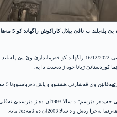
رێخستنا په‌كه‌كێ
هپگێ باسکێ لەشکەری یێ په‌كه‌كێ دوهـ رۆژا ئینی 16/12/2022 راگهان
ڤه‌شارتی هشتبوو و پاش ده‌رباسبوونا 5 مه‌هان ژ نوو ڤه‌ ئیلان كر.