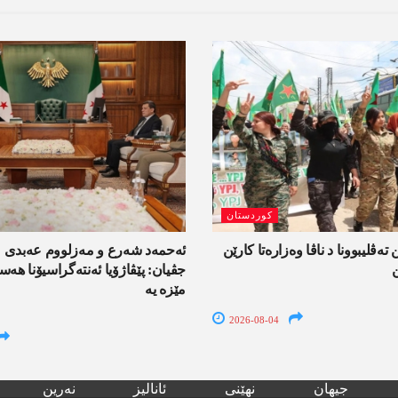
کوردستان
 تەڤلیبوونا د ناڤا وەزارەتا کارێن
ئەحمەد شەرع و مەزلووم عەبدی 
جڤیان: پێڤاژۆیا ئەنتەگراسیۆنا ھ
مێزە یە
2026-08-04
جیھان
نھێنی
ئانالیز
نەرین