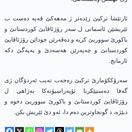
ئارتێشا ترکیێ زێدەتر ژ مەھەکێ ڤەیە دەست ب
ئێریشێن ئاسمانی ل سەر رۆژئاڤایێ کوردستانێ و
باکورێ سووریێ کریە و دەڤەرێن جوداێن رۆژئاڤایێ
کوردستانێ و چەپەرێن ھەسەدێ و یەپەگێ دکە
ئارمانج.
سەرۆککۆمارێ ترکیێ رەجەب تەیب ئەردۆگان ژی
گەفا دەستپێکرنا ئۆپەراسیۆنەکا بەژاھی ل
رۆژئاڤایێ کوردستانێ و باکورێ سووریێ دخوە و
دبێژە، د گونجاوترین دەم دا، ئەو دێ ئێریش بکن.