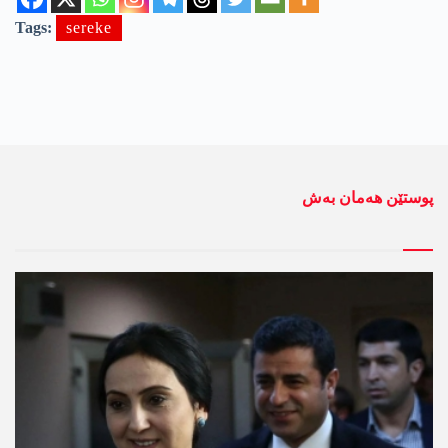
Tags:
sereke
پوستێن ھەمان بەش