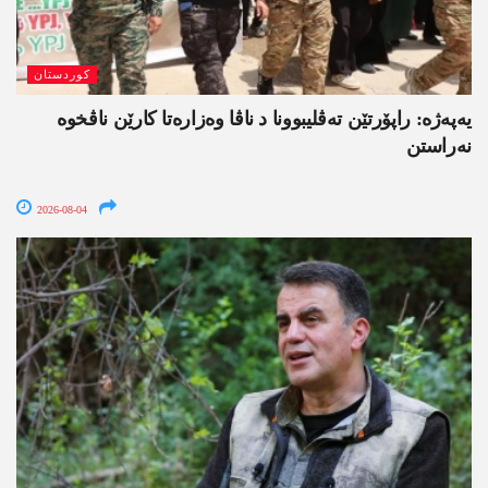
کوردستان
یەپەژە: راپۆرتێن تەڤلیبوونا د ناڤا وەزارەتا کارێن ناڤخوە
نەراستن
2026-08-04