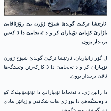
ئارتێشا ترکیێ گوندێ شیۆخ ژۆرن یێ رۆژئاڤایێ
باژارێ کۆبانێ تۆپباران کر و د ئەنجامێ دا 3 کەس
بریندار بوون.
ل گۆر زانیاریان، ئارتێشا ترکیێ گوندێ شیۆخ ژۆرن
تۆپباران کر و د ئەنجامێ دا 3 کارکەرێن وێستگەها
ئاڤێ بریندار بوون.
دا زانین ژی، د ئەنجاما تۆپبارانێ دا ئۆتۆمۆبیلەکا کو
د وەستگەھێ دا بوو ژی ھات شکاندن و زیانێن مادی
ژی گھشتن وەستگەھێ.