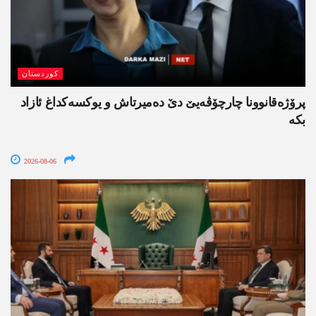
کوردستان
پرۆژەقانوونا چارچۆڤەیێ دێ دەمیرتاش و یوکسەکداغ ئازاد
بکە
2026-08-06