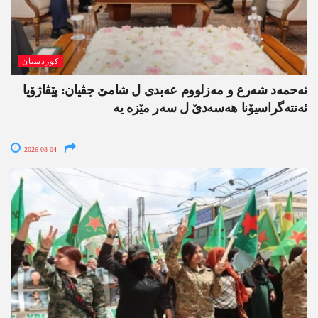
کوردستان
ئەحمەد شەرع و مەزلووم عەبدی ل شامێ جڤیان: پێڤاژۆیا
ئەنتەگراسیۆنا ھەسەدێ ل سەر مێزە یە
2026-08-04