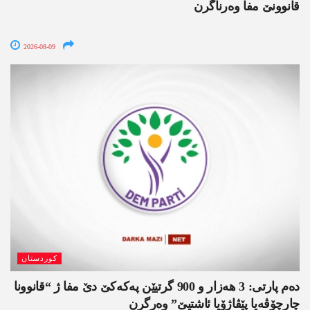
قانوونێ مفا وەرناگرن
2026-08-09
کوردستان
دەم پارتی: 3 ھەزار و 900 گرتیێن پەکەکێ دێ مفا ژ “قانوونا
چارچۆڤەیا پێڤاژۆیا ئاشتیێ” وەرگرن