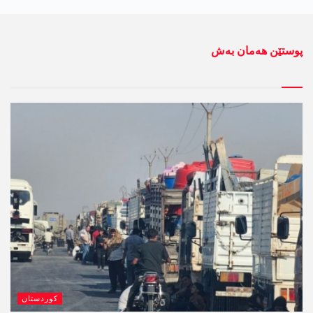
پوستێن ھەمان بەش
کوردستان