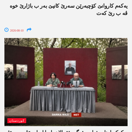
یەکەم کاروانێ کۆچبەرێن سەرێ کانیێ بەر ب باژارێ خوە
ڤە ب رێ کەت
2026-08-10
کوردستان