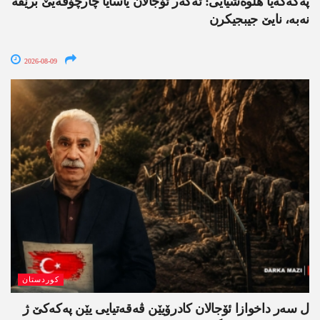
په‌كه‌كه‌یا هلوه‌شیایی: ئەگەر ئۆجالان یاسایا چارچۆڤەیێ برێڤە
نه‌به‌، نایێ جیبجیکرن
2026-08-09
کوردستان
ل سەر داخوازا ئۆجالان کادرۆیێن ڤەقەتیایی یێن پەکەکێ ژ