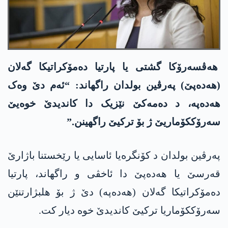
ھەڤسەرۆکا گشتی یا پارتیا دەمۆکراتیکا گەلان
(ھەدەپێ) پەرڤین بولدان راگھاند: “ئەم دێ وەک
ھەدەپە، د دەمەکێ نێزیک دا کاندیدێ خوەیێ
سەرۆککۆماریێ ژ بۆ ترکیێ راگھینن.”
پەرڤین بولدان د کۆنگرەیا ئاسایی یا رێخستنا باژارێ
قەرسێ یا ھەدەپێ دا ئاخڤی و راگھاند، پارتیا
دەمۆکراتیکا گەلان (ھەدەپە) دێ ژ بۆ ھلبژارتنێن
سەرۆککۆماریا ترکیێ کاندیدێ خوە دیار کت.