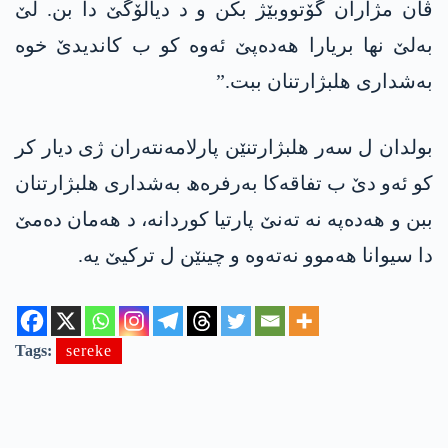
ڤان مژاران گۆتووبێژ بکن و د دیالۆگێ دا بن. لێ
بەلێ نھا بریارا ھەدەپێ ئەوە کو ب کاندیدێ خوە
بەشداری ھلبژارتنان ببت.”
بولدان ل سەر ھلبژارتنێن پارلامەنتەران ژی دیار کر
کو ئەو دێ ب تفاقەکا بەرفرەھ بەشداری ھلبژارتنان
ببن و ھەدەپە نە تەنێ پارتیا کوردانە، د ھەمان دەمێ
دا سیوانا ھەموو نەتەوە و چینێن ل ترکیێ یە.
Tags:
sereke