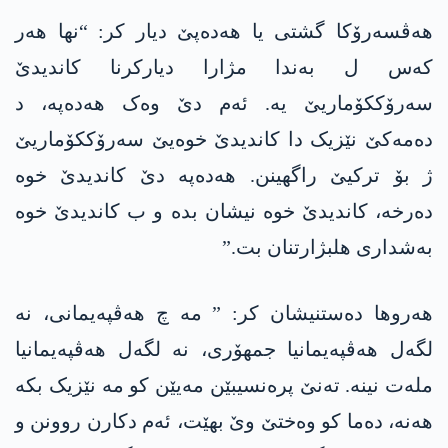
ھەڤسەرۆکا گشتی یا ھەدەپێ دیار کر: “نھا ھەر
کەس ل بەندا مژارا دیارکرنا کاندیدێ
سەرۆککۆماریێ یە. ئەم دێ وەک ھەدەپە، د
دەمەکێ نێزیک دا کاندیدێ خوەیێ سەرۆککۆماریێ
ژ بۆ ترکیێ راگھینن. ھەدەپە دێ کاندیدێ خوە
دەرخە، کاندیدێ خوە نیشان بدە و ب کاندیدێ خوە
بەشداری ھلبژارتنان بت.”
ھەروھا دەستنیشان کر: ” مە چ ھەڤپەیمانی، نە
لگەل هەڤپەیمانیا جمهۆری، نە لگەل هەڤپەیمانیا
ملەت نینە. تەنێ پرەنسیبێن مەیێن کو مە نێزیک بکە
ھەنە، دەما کو وەختێ وێ بهێت، ئەم دکارن روونن و