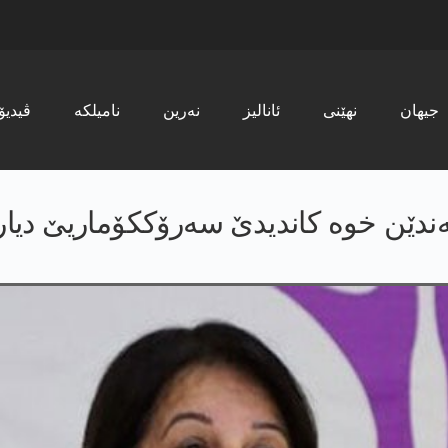
جیھان
نھێنی
ئانالیز
نەرین
نامیلکە
ڤیدیۆ
ەندێن خوە کاندیدێ سەرۆککۆماریێ دیار