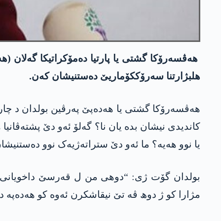
ھەڤسەرۆکا گشتی یا پارتیا دەمۆکراتیکا گەلان (ھەد
ھلبژارتنا سەرۆککۆماریێ دەستنیشان کەن.
ھەڤسەرۆکا گشتی یا ھەدەپێ پەرڤین بولدان د چارە
کاندیدی نیشان بدە یان نا؟ گەلۆ ئەو دێ پشتەڤانیا
یا نوو ھەیە؟ ما ئەو دێ ستراتەژیەک نوو دەستنیشا
بولدان گۆت ژی: “دوھی من ل قەرسێ داخویانی د
مژارا کو ژ دوھ ڤە تێ نیقاشکرن ئەوە کو ھەدەپە دێ