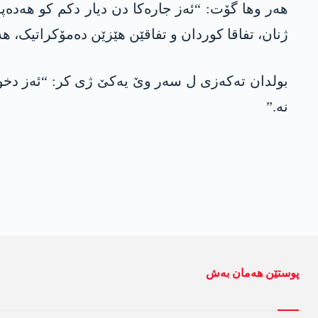
ھەر وھا گۆت: “ئەز جارەکا دن دیار دکم کو ھەدەپە 
ژنان، تفاقا کوردان و تفاقێن ھێزێن دەمۆکراتیک، 
بولدان تەکەزی ل سەر وێ یەکێ ژی کر: “ئەز دخواز
نە.”
پوستێن ھەمان بەش