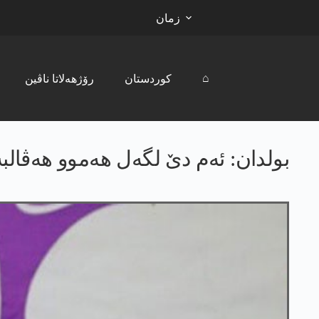
زمان
⌂
کوردستان
رۆژھەلاتا ناڤین
بولدان: ئەم دێ لگەل ھەموو ھەڤالب