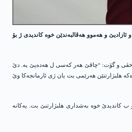
و ئازادیێ و ھەموو ھەڤالبەندێن خوە کاندیدی ژ بۆ
 ئاخڤی و گۆت: “چاڤێ ھەر کەسی ل ھەدەپێ یە. دێ
وەکە ھلبژارتنێن ھەرێمی بت یان ژی ئارمانجەکا وێ
 کاندیدێ خوە بەشداری ھلبژارتنێ بت. یەکانە