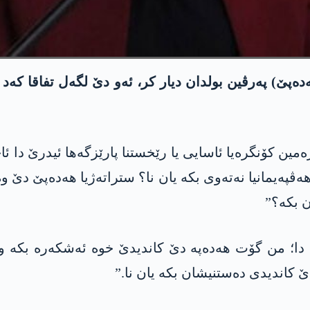
ەپێ) پەرڤین بولدان دیار کر، ئەو دێ لگەل تفاقا کەد 
مین کۆنگرەیا ئاسایی یا رێخستنا پارێزگەھا ئیدرێ دا
 ھەڤپەیمانیا نەتەوی بکە یان نا؟ ستراتەژیا ھەدەپێ دێ 
ن بکە؟”
ا؛ من گۆت ھەدەپە دێ کاندیدێ خوە ئەشکەرە بکە و ب
 کاندیدی دەستنیشان بکە یان نا.”