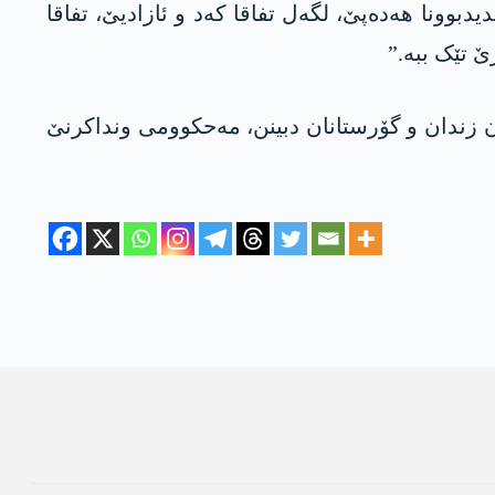
دبوونا ھەدەپێ، لگەل تفاقا کەد و ئازادیێ، تفاقا
 تێک ببە.”
ن زندان و گۆرستانان دبینن، مەحکوومی ونداکرنێ