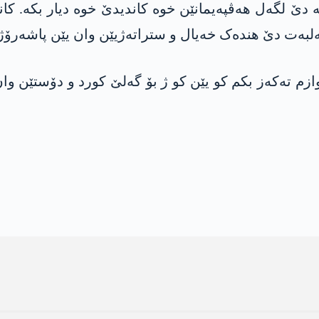
دێ لگەل هەڤپەیمانێن خوە کاندیدێ خوە دیار بکە. کاندی
ھەلبەت دێ ھندەک خەیال و ستراتەژیێن وان یێن پاشەرۆژێ
م تەکەز بکم کو یێن کو ژ بۆ گەلێ کورد و دۆستێن وا