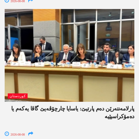
2026-08-08
کوردستان
پارلامەنتەرێن دەم پارتیێ: یاسایا چارچۆڤەیێ گاڤا یەکەم یا
دەمۆکراسیێیە
2026-08-08