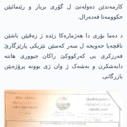
کارمەندێن دەولەتێ ل گۆری بریار و رێنمائیێن
حکوومەتا فەدەرال.
د دەما بۆری دا ھەژمارەکا زێدە ژ زەڤیێن باشێن
ناڤچەیا حەویجە ل سەر کەسێن نێزیکی پارێزگارێ
فەرزکری یی کەرکووکێ راکان جبووری ھاتنە
دابەشکرن و بەشەک ژ وان ژی بوونە پرۆژەیێن
بازرگانی.