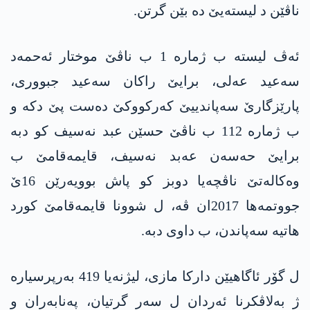
ناڤێن د لیستەیێ دە بێن گرتن.
ئەڤ لیستە ب ژمارە 1 ب ناڤێ موختار ئەحمەد
سەعید عەلی، برایێ راکان سەعید جبووری،
پارێزگارێ سەپاندییێ کەرکووکێ دەست پێ دکە و
ب ژمارە 112 ب ناڤێ حسێن عبد نەسیف کو دبە
برایێ حەسەن عەبد نەسیف، قایمەقامێ ب
وەکالەتێ ناڤچەیا دوبز کو پاش بوویەرێن 16ێ
جووتمەها 2017ان ڤە، ل شوونا قایمەقامێ کورد
ھاتیە سەپاندن، ب داوی دبە.
ل گۆر ئاگاهیێن دارکا مازی، لیژنەیا 419 بەرپرسیارە
ژ بەلاڤکرنا ئەردان ل سەر گرتیان، پەنابەران و