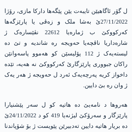
ل گۆر ئاگاهیێن تایبەت یێن پێگەها دارکا مازی، رۆژا
27/11/2022ێ بەشا ملک و زەڤی یا پارێزگەھا
کەرکووکێ ب ژمارەیا 22612 نڤێسارەک ژ
شارەداریا ناڤچەیا حەویجە رە شاندیە و تێ دە
لیستەیەک ژ 112 پۆلیسێن کو ھەموو پاسەوانێن
راکان جبووری پارێزگارێ کەرکووکێ نە هەیە، تێدە
داخواز کریە پەرچەیەک ئەرد ل حەویجە ژ هەر یەک
ژ وان رە بێ دایین.
ھەروھا د نامەیێ دە ھاتیە کو ل سەر پێشنیارا
پارێزگار و سەرۆکێ لیژنەیا 419 کو د 24/11/2022ێ
دە بریار ھاتیە دایین تەدبیرێن پێویست ژ بۆ شۆپاندنا