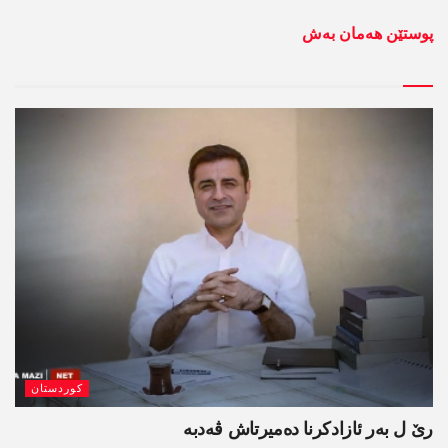
پوستێن ھەمان بەش
کوردستان
رێ ل بەر ئازادکرنا دەمیرتاش ڤەدبە