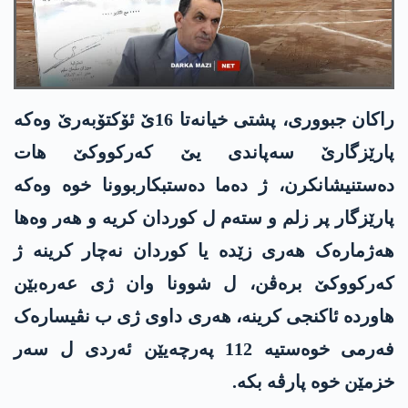
راکان جبووری، پشتی خیانەتا 16ێ ئۆکتۆبەرێ وەکە
پارێزگارێ سەپاندی یێ کەرکووکێ هات
دەستنیشانکرن، ژ دەما دەستبکاربوونا خوە وەکە
پارێزگار پر زلم و ستەم ل کوردان کریە و هەر وەها
هەژمارەک هەری زێدە یا کوردان نەچار کرینە ژ
کەرکووکێ برەڤن، ل شوونا وان ژی عەرەبێن
هاوردە ئاکنجی کرینە، هەری داوی ژی ب نڤیسارەک
فەرمی خوەستیە 112 پەرچەیێن ئەردی ل سەر
خزمێن خوە پارڤە بکە.