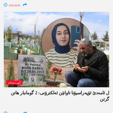
2026-08-08
کوردستان
ل ئامەدێ ئۆپەراسیۆنا تاوانێن ئەلکترۆنی: 2 گومانبار ھاتن
گرتن