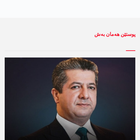
پوستێن ھەمان بەش