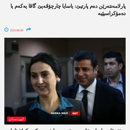
پارلامەنتەرێن دەم پارتیێ: یاسایا چارچۆڤەیێ گاڤا یەکەم یا
دەمۆکراسیێیە
2026-08-08
کوردستان