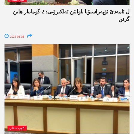
ل ئامەدێ ئۆپەراسیۆنا تاوانێن ئەلکترۆنی: 2 گومانبار ھاتن
گرتن
2026-08-08
کوردستان