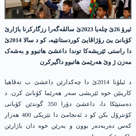
ئیرۆ 26ێ چلەیا 2023ێ سالڤەگەرا رزگارکرنا باژارێ
کۆبانێ یێ رۆژاڤایێ کوردستانێیە، کو د سالا 2014ێ
دا راستی ئێریشەکا توندا داعشێ ھاتبوو و بەشەک
مەزن ژ وێ ھەرێمێ ھاتبوو داگیرکرن
د ئیلۆنا 2014ێ دا چەکدارێن داعشێ ب تەڤاھیا
کارینێن خوە ئێریشی سەر ھەرێما کۆبانێ کرن. د
دەستپێکا دا، داعشێ دۆرا 350 گوندێن کۆبانی
کۆنترۆل بکن کو د ئەنجامێ دا نێزیکی 400 ھەزار
کەس دەربەدەر بوون و بەرێن خوە دان باژارێن