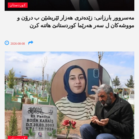
کوردستان
مەسروور بارزانی: زێدەتری ھەزار ئێریشێن ب درۆن و
مووشەکان ل سەر ھەرێما کوردستانێ ھاتنە کرن
2026-08-08
کوردستان