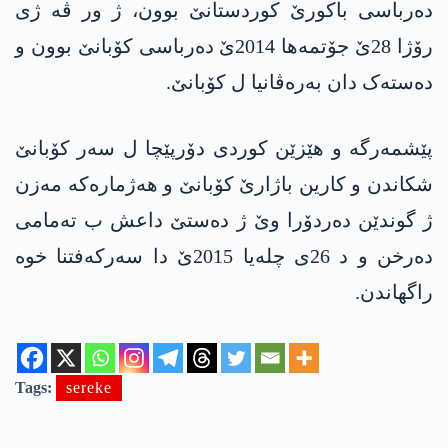
دەرباسی باکورێ کوردستانێ بوون، ژ ور ڤە ژی
رۆژا 28ێ جۆتمەھا 2014ێ دەرباسی کۆبانێ بوون و
دەستەک دان بەرەڤانیا ل کۆبانێ.
پێشمەرگە و ھێزێن کوردی دۆرپێچا ل سەر کۆبانێ
شکاندن و کارین باژارێ کۆبانێ و ھەژمارەکە مەزن
ژ گوندێن دەردۆرا وێ ژ دەستێ داعش ب تەمامی
دەرخن و د 26ی چلەیا 2015ێ دا سەرکەفتنا خوە
راگھاندن.
Tags:
sereke