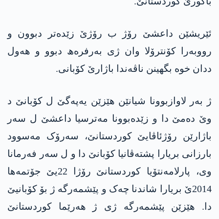
باکورێ کوردستانێ.
ئێریشێن داعشێ رۆژ ب رۆژێ زێدەتر دبوون و
رووبەرا کۆنترۆلا وان ژی بەرفرەھ دبوو و ھەول
ددان خوە بگهینن ناڤەندا باژارێ کۆبانی.
ژ بەر لاوازبوونا شیانێن ھێزێن یەپەگێ ل کۆبانێ د
وێ دەمێ دا و زێدەبوونا مەترسیا داعشێ ل سەر
باژارێن رۆژئاڤایێ کوردستانێ، سەرۆک مەسوود
بارزانی بریارا پشتەڤانیا کۆبانێ دا و ل سەر فەرمانا
وی، پارلامەنتۆیا کوردستانێ رۆژا 22یێ جۆتمەھا
2014ێ بریارا شاندنا چەک و پێشمەرگە ژ بۆ کۆبانیێ
دا. ھێزێن پێشمەرگە ژی ژ ھەرێما کوردستانێ