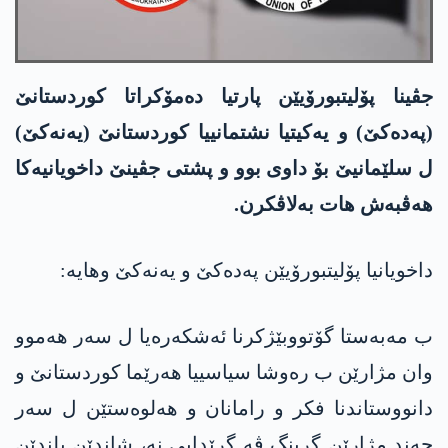
جڤینا پۆلیتبورۆیێن پارتیا دەمۆکراتا کوردستانێ
(پەدەکێ) و یەکیتیا نشتمانییا کوردستانێ (یەنەکێ)
ل سلێمانیێ بۆ داوی بوو و پشتی جڤینێ داخویانیەکا
ھەڤبەش ھات بەلاڤکرن.
داخویانیا پۆلیتبورۆیێن پەدەکێ و یەنەکێ وھایە:
ب مەبەستا گۆتووبێژکرنا ئەشکەرەیا ل سەر ھەموو
وان مژارێن ب رەوشا سیاسییا ھەرێما کوردستانێ و
دانووستاندنا فکر و رامانان و ھەلوەستێن ل سەر
چەند مژارێن گرینگ ڤە گرێدایی نە، شاندێن بلندێن