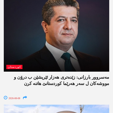
کوردستان
مەسروور بارزانی: زێدەتری ھەزار ئێریشێن ب درۆن و
مووشەکان ل سەر ھەرێما کوردستانێ ھاتنە کرن
2026-08-08