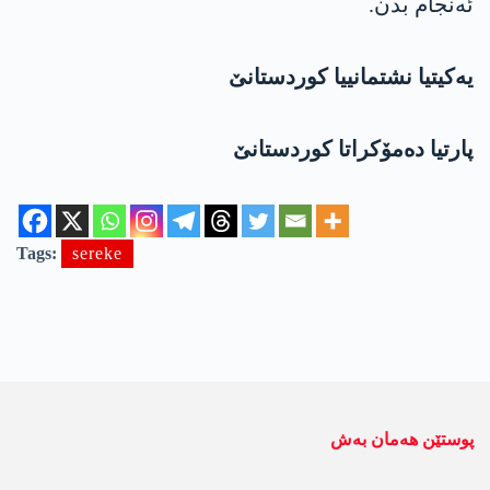
ئەنجام بدن.
یەکیتیا نشتمانییا کوردستانێ
پارتیا دەمۆکراتا کوردستانێ
Tags:
sereke
پوستێن ھەمان بەش