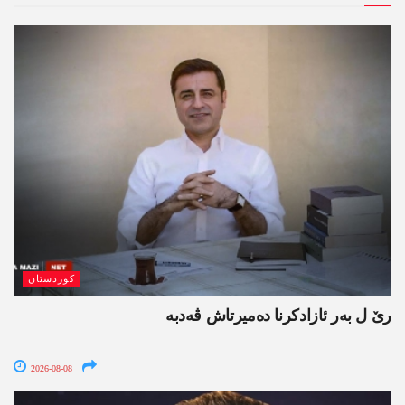
کوردستان
رێ ل بەر ئازادکرنا دەمیرتاش ڤەدبە
2026-08-08