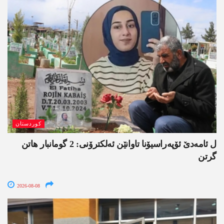
کوردستان
ل ئامەدێ ئۆپەراسیۆنا تاوانێن ئەلکترۆنی: 2 گومانبار ھاتن
گرتن
2026-08-08