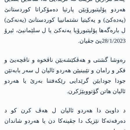
ھەردو پۆلیتبورۆیێن پارتیا دەمۆکراتا کوردستانێ
(پەدەکێ) و یەکیتیا نشتمانییا کوردستانێ (یەنەکێ)
ل بارەگەھا پۆلیتبورۆیا یەنەکێ یا ل سلێمانیێ، ئیرۆ
28/1/2023یێ جڤیان.
رەوشا گشتی و ھەڤکێشەیێن ناڤخوە و ناڤچەیێ و
فکر و رامان و تێبینیێن ھەردو ئالیان ل سەر بابەتێن
جودا جودایێن گرێدایی رێکەفتنا بەرێ یا ھەردو
ئالیان ھاتن گۆتووبێژکرن.
د داویێ دا ھەردو ئالیان ل ھەڤ کرن کو د
دەرفەتەکا نێزیک دا جڤینەکا دن یا ھەردو شاندان