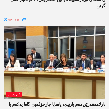
گرتن
2026-08-08
کوردستان
پارلامەنتەرێن دەم پارتیێ: یاسایا چارچۆڤەیێ گاڤا یەکەم یا