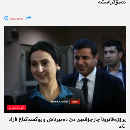
دەمۆکراسیێیە
2026-08-08
کوردستان
پرۆژەقانوونا چارچۆڤەیێ دێ دەمیرتاش و یوکسەکداغ ئازاد
بکە