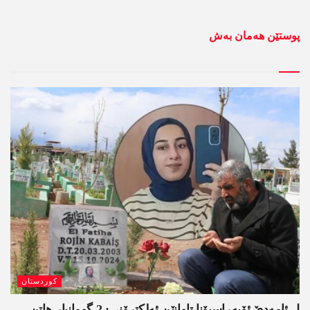
پوستێن ھەمان بەش
کوردستان
ل ئامەدێ ئۆپەراسیۆنا تاوانێن ئەلکترۆنی: 2 گومانبار ھاتن