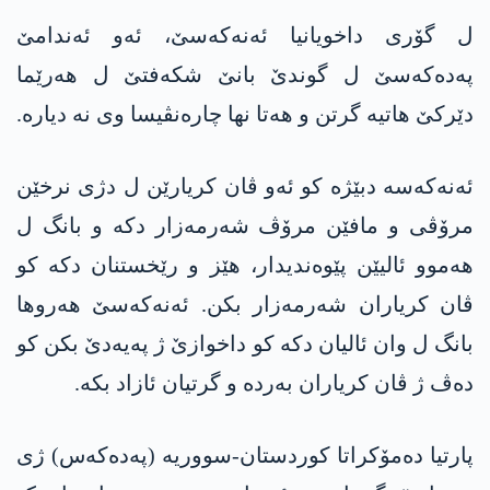
ل گۆری داخویانیا ئه‌نه‌كه‌سێ، ئەو ئەندامێ
په‌ده‌كه‌سێ ل گوندێ بانێ شکەفتێ ل هەرێما
دێرکێ هاتیە گرتن و هەتا نها چارەنڤیسا وی نە دیارە.
ئه‌نه‌كه‌سه‌ دبێژە کو ئەو ڤان کریارێن ل دژی نرخێن
مرۆڤی و مافێن مرۆڤ شەرمەزار دکە و بانگ ل
هەموو ئالیێن پێوەندیدار، هێز و رێخستنان دکە کو
ڤان کریاران شەرمەزار بکن. ئه‌نه‌كه‌سێ هەروها
بانگ ل وان ئالیان دکە کو داخوازێ ژ په‌یه‌دێ بکن کو
دەڤ ژ ڤان کریاران بەردە و گرتیان ئازاد بکە.
پارتیا دەمۆکراتا کوردستان-سووریە (په‌ده‌كه‌س) ژی