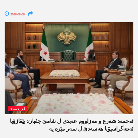
2026-08-06
کوردستان
ئەحمەد شەرع و مەزلووم عەبدی ل شامێ جڤیان: پێڤاژۆیا
ئەنتەگراسیۆنا ھەسەدێ ل سەر مێزە یە