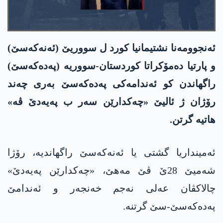
ئەنجوومەنا نشتیمانیا کورد ل سووریێ (ئەنه‌که‌سێ)
و پارتیا دەمۆکراتا کوردستان-سووریە (په‌ده‌كه‌سێ)
راگهاندن کو ئەندامەکی په‌ده‌كه‌سێ بەری چەند
رۆژان ژ ئالیێ «چەکدارێن سەر ب په‌یه‌دێ ڤە»
هاتیە گرتن.
ئەمینداریا گشتی یا ئەنه‌که‌سێ راگهاندیە، رۆژا
شەمیێ 28ێ ڤێ مەهێ، «چەکدارێن په‌یه‌دێ»
چالاکڤان عەلی نەجم خەنجەر و ئەندامێ
په‌ده‌كه‌سێ-سێ گرتنە.