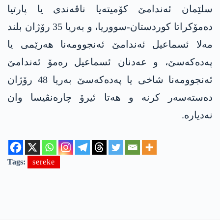
سلێمان ئەندامێ کۆمیتەیا ناڤەندی یا پارتیا
دەمۆکراتا کوردستان-سووریا، و بەریا 35 رۆژان بلند
مەلا ئسماعیل ئەندامێ ئەنجوومەنا هەرێمی یا
په‌ده‌كه‌سێ، و عەدنان ئسماعیل رەمۆ ئەندامێ
ئەنجوومەنا شاخی یا په‌ده‌كه‌سێ بەریا 48 رۆژان
دەستەسەر کرنە و هەتا ئیرۆ چارەنڤیسا وان
نەدیارە.
Tags:
sereke