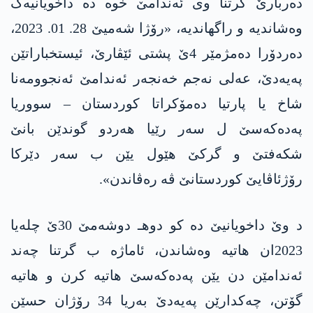
دەربارێ گرتنا وی ئەندامێ خوە دە داخویانیەک
وەشاندیە و راگهاندیە، «رۆژا شەمیێ 28. 01. 2023،
دەردۆرا دەمژمێر 4ێ پشتی ئێڤارێ، ئیستخباراتێن
په‌یه‌دێ، عەلی نەجم خەنجەر ئەندامێ ئەنجوومەنا
شاخ یا پارتیا دەمۆکراتا کوردستان – سووریا
په‌ده‌كه‌سێ ل سەر رێیا هەردو گوندێن بانێ
شکەفتێ و گرکێ هێول یێن ب سەر دێرکا
رۆژئاڤایێ کوردستانێ ڤە رەڤاندن».
د وێ داخویانیێ دە کو دوهـ دوشەمێ 30ێ چلەیا
2023ان هاتیە وەشاندن، ئاماژە ب گرتنا چەند
ئەندامێن دن یێن په‌ده‌كه‌سێ هاتیە کرن و هاتیە
گۆتن، چەکدارێن په‌یه‌دێ بەریا 34 رۆژان حسێن