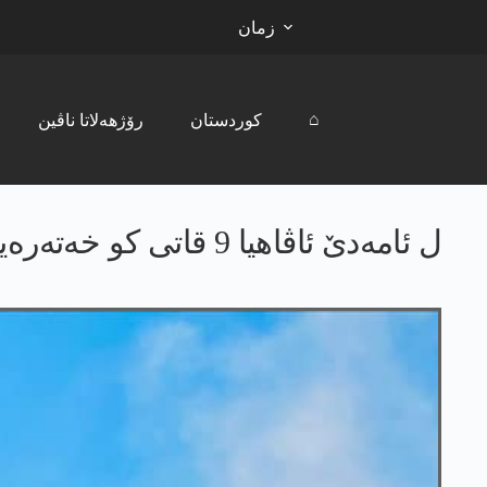
زمان
⌂
کوردستان
رۆژھەلاتا ناڤین
ل ئامه‌دێ ئاڤاهیا 9 قاتی کو خەتەرەیا وێ یا هلوه‌شینێ هەبوو، هلوه‌شی