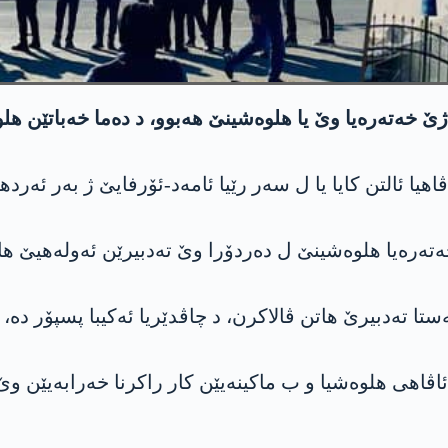
 کایا یا ل سەر رێیا ئامه‌د-ئۆرفایێ ژ بەر ئەردهەژێن 6ێ سباتێ زرار چێ
خەتەرەیا هلوه‌شینێ ل دەردۆرا وێ تەدبیرێن ئەولەهیێ ها
تا تەدبیرێ هاتن ڤالاکرن، د چاڤدێریا ئەکیبا پسپۆر دە
اهی هلوه‌شیا و ب ماكینه‌یێن كار راكرنا خه‌رابه‌یێن و