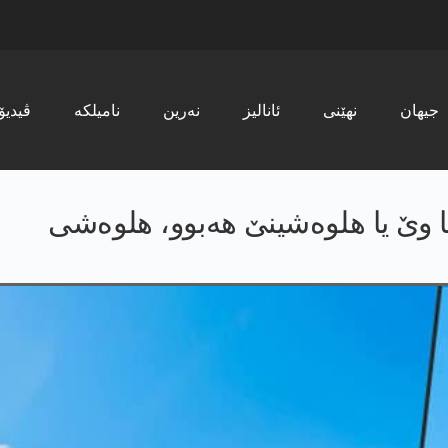
جیھان
نھێنی
ئانالیز
نەرین
نامیلکە
ڤیدیۆ