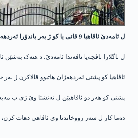
ل ئامه‌دێ ئاڤاهیا 9 قاتی یا کو ژ بەر باندۆرا ئەردهەژێ خەتەرەیا وێ یا هلوه‌شینێ هەبوو، د دەما خەباتێن هلوه‌شاندنێ دە، ئاڤاهی تەپ بوو.
ل باگلارا ناڤچەیا ناڤەندا ئامه‌دێ، د هنەک بەشێن ئاڤاهیا ئالتن
ئاڤاهیا کو پشتی ئەردهەژان هاتبوو ڤالاکرن ژ بەر 
پشتی کو هەر دو ئاڤاهیێن ل تەنشتا وێ ژی ب مەبەس
دەما كار ل سه‌ر رووخاندنا وی ئاڤاهی دهات كرن، ئاڤ