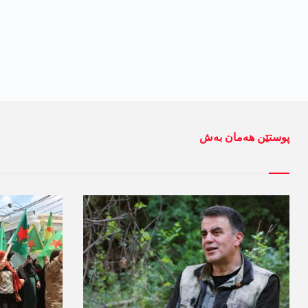
پوستێن ھەمان بەش