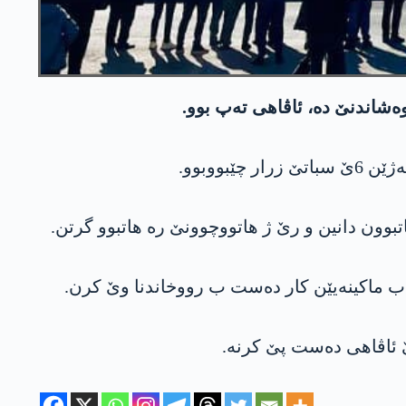
بووبوو.
تبوون دانین و رێ ژ هاتووچوونێ رە هاتبوو گرتن.
، ب ماکینەیێن کار دەست ب رووخاندنا وێ کرن.
ێ ئاڤاهی ده‌ست پێ كرنه‌.