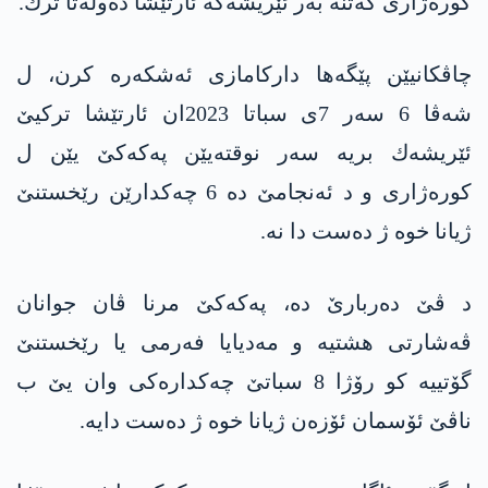
كوره‌ژاری كه‌تنه‌ به‌ر ئێریشه‌كه‌ ئارتێشا ده‌وله‌تا ترك.
چاڤكانیێن پێگه‌ها داركامازی ئه‌شكه‌ره‌ كرن، ل
شه‌ڤا 6 سه‌ر 7ی سباتا 2023ان ئارتێشا تركیێ
ئێریشه‌ك بریه‌ سه‌ر نوقته‌یێن په‌كه‌كێ یێن ل
كوره‌ژاری و د ئه‌نجامێ ده‌ 6 چه‌كدارێن رێخستنێ
ژیانا خوه‌ ژ ده‌ست دا نه‌.
د ڤێ ده‌ربارێ ده‌، په‌كه‌كێ مرنا ڤان جوانان
ڤه‌شارتی هشتیه‌ و مه‌دیایا فه‌رمی یا رێخستنێ
گۆتییه‌ كو رۆژا 8 سباتێ چه‌كداره‌كی وان یێ ب
ناڤێ ئۆسمان ئۆزه‌ن ژیانا خوه‌ ژ ده‌ست دایه‌.