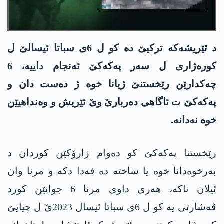
د ئێریشه‌كه‌ تركیێ ده‌ كو ل 6ی سباتا ئیسالێ ل
كوره‌ژاری ل سه‌ر په‌كه‌كێ ئه‌نجام داییه‌، 6
چه‌كدارێن رێخستنێ ژیانا خوه‌ ژ ده‌ست دان و
په‌كه‌كێ ت ئاگاهی ده‌ربارێ وێ ئێریش و وه‌نداهیێن
خوه‌ نه‌دانه‌.
رێخستنا په‌كه‌كێ كو ده‌وام زارۆكێن كوردان د
به‌رخوه‌دانا خوه‌ یا ساخته‌ ده‌ فه‌دا دكه‌ و مرنا وان
ئیلان ناكه‌، هه‌ری داوی مرنا 6 جوانێن كورد
ڤه‌شارتی یه‌ كو ل 6ی سباتا ئیسال 2023ێ ل چیایێ