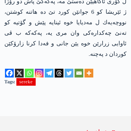
ل گۆری ئاگاهیێن ده‌ستێ مه‌، په‌كه‌كێ پاش دو رۆژا
ژ ئێریشا كو 6 جوانێن كورد تێ ده‌ هاتنه‌ كوشتن،
نووچه‌یه‌ك ل مه‌دیایا خوه‌ ئینایه‌ پێش و گۆتیه‌ كو
ته‌نێ چه‌كداره‌كی وان مری یه‌، په‌كه‌كه‌ ب ڤی
ئاوایی زرارێن خوه‌ یێن جانی و فه‌دا كرنا زارۆكێن
كوردان د په‌چنه‌.
Tags:
sereke