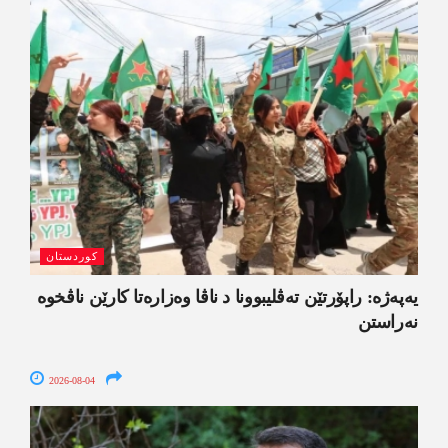
کوردستان
یەپەژە: راپۆرتێن تەڤلیبوونا د ناڤا وەزارەتا کارێن ناڤخوە
نەراستن
2026-08-04