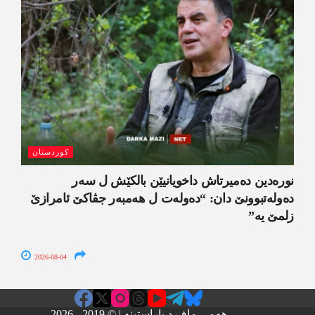
کوردستان
نورەدین دەمیرتاش داخویانیێن بالکێش ل سەر
دەولەتبوونێ دان: “دەولەت ل ھەمبەر جڤاکێ ئامرازێ
زلمێ یە”
2026-08-04
هەمی ماف د پاراستینە | © 2019 - 2026