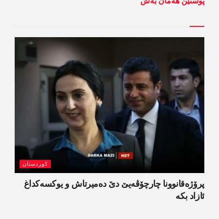
پوستێن ھەمان بەش
کوردستان
پرۆژەقانوونا چارچۆڤەیێ دێ دەمیرتاش و یوکسەکداغ
ئازاد بکە