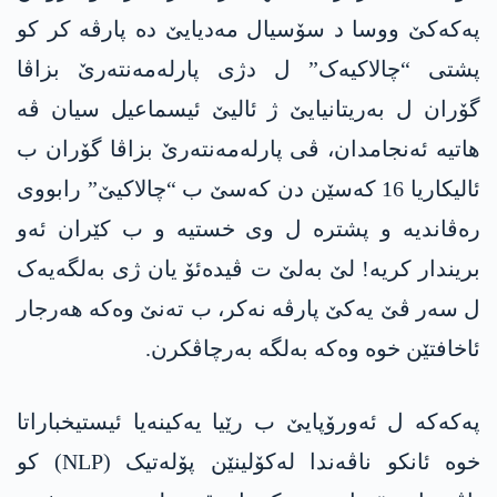
پەکەکێ ووسا د سۆسیال مەدیایێ دە پارڤە کر کو
پشتی “چالاکیەک” ل دژی پارلەمەنتەرێ بزاڤا
گۆران ل بەریتانیایێ ژ ئالیێ ئیسماعیل سیان ڤە
هاتیە ئەنجامدان، ڤی پارلەمەنتەرێ بزاڤا گۆران ب
ئالیکاریا 16 کەسێن دن کەسێ ب “چالاکیێ” رابووی
رەڤاندیە و پشترە ل وی خستیە و ب کێران ئەو
بریندار کریە! لێ بەلێ ت ڤیدەئۆ یان ژی بەلگەیەک
ل سەر ڤێ یەکێ پارڤە نەکر، ب تەنێ وەکە هەرجار
ئاخافتێن خوە وەکە بەلگە بەرچاڤکرن.
پەکەکە ل ئەورۆپایێ ب رێیا یەکینەیا ئیستیخباراتا
خوە ئانکو ناڤەندا لەکۆلینێن پۆلەتیک (NLP) کو