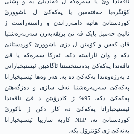
ناڤەندا وێ یا سەرەکە ل قەندیلێ یە و پشتی
کۆنگرەیا حەفتەمین یا پەکەکێ ل باشوورێ
کوردستانێ هاتیە دامەزراندن و راستەراست ژ
ئالیێ جەمیل بایک ڤە تێ برێڤەبەرن سەرپەرەشتیا
ڤان کەس و کۆمێن ل دژی باشوورێ کوردستانێ
دکە و وان ئاراستە دکە. ئەرکا سەرەکە یا ڤێ
ناڤەندا پەکەکێ بدەستخستنا ئاگاهیێن ئیستیخباراتی
د بەرژەوەندا پەکەکێ دە یە. هەر وەها ئیستیخباراتا
پەکەکێ سەرپەرەشتیا تەڤ سازی و دەزگەهێن
پەکەکێ دکە، 95% ژ کادرۆیێن د ڤێ ناڤەندا
ئیستیخباراتا پەکەکێ دە کار دکن ژ باکورێ
کوردستانێ نە، NLP کاریە سازییا ئیستیخباراتا
یەنەکێ ژی کۆنترۆل بکە.