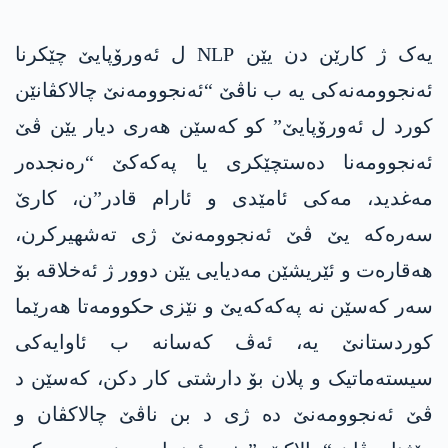
یەک ژ کارێن دن یێن NLP ل ئەورۆپایێ چێکرنا
ئەنجوومەنەکی یە ب ناڤێ “ئەنجوومەنێ چالاکڤانێن
کورد ل ئەورۆپایێ” کو کەسێن هەری دیار یێن ڤێ
ئەنجوومەنا دەستچێکری یا پەکەکێ “رەنجدەر
مەغدید، مەکی ئامێدی و ئارام قادر”ن، کارێ
سەرەکە یێ ڤێ ئەنجوومەنێ ژی تەشهیرکرن،
هەقارەت و ئێریشێن مەدیایی یێن دوور ژ ئەخلاقە بۆ
سەر کەسێن نە پەکەکەیێ و نێزی حکوومەتا هەرێما
کوردستانێ یە، ئەڤ کەسانە ب ئاوایەکی
سیستەماتیک و پلان بۆ دارشتی کار دکن، کەسێن د
ڤێ ئەنجوومەنێ دە ژی د بن ناڤێ چالاکڤان و