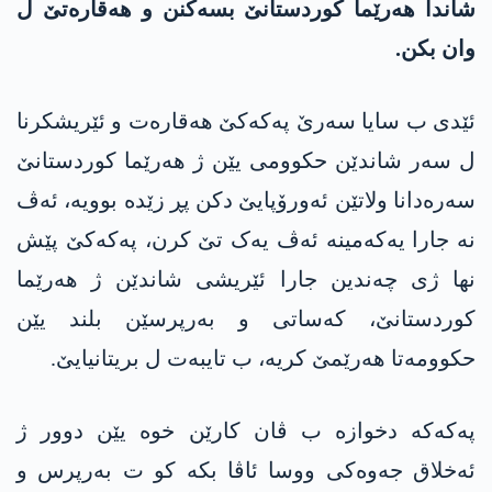
شاندا هەرێما کوردستانێ بسەکنن و هەقارەتێ ل
وان بکن.
ئێدی ب سایا سەرێ پەکەکێ هەقارەت و ئێریشکرنا
ل سەر شاندێن حکوومی یێن ژ هەرێما کوردستانێ
سەرەدانا ولاتێن ئەورۆپایێ دکن پڕ زێدە بوویە، ئەڤ
نە جارا یەکەمینە ئەڤ یەک تێ کرن، پەکەکێ پێش
نها ژی چەندین جارا ئێریشی شاندێن ژ هەرێما
کوردستانێ، کەساتی و بەرپرسێن بلند یێن
حکوومەتا هەرێمێ کریە، ب تایبەت ل بریتانیایێ.
پەکەکە دخوازە ب ڤان کارێن خوە یێن دوور ژ
ئەخلاق جەوەکی ووسا ئاڤا بکە کو ت بەرپرس و