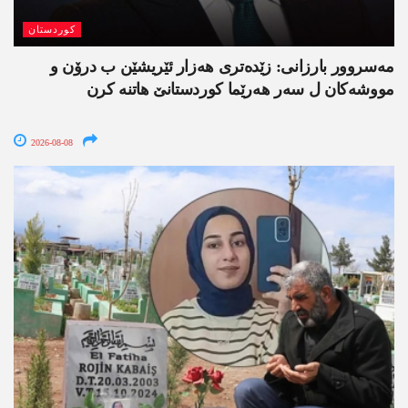
کوردستان
مەسروور بارزانی: زێدەتری ھەزار ئێریشێن ب درۆن و
مووشەکان ل سەر ھەرێما کوردستانێ ھاتنە کرن
2026-08-08