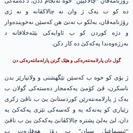
رۆژنامەڤان “چالاکیێن” خوە ئەنجام ددن، د دەمەکی
دە کو ت یەک ژ وان نە چالاکڤانە و نە ژی
رۆژنامەڤان، بەلکو ب تەنێ هن کەسێن نەخویندەوار
و دژە کوردن کو ب ئاوایەکی بێئەخلاقانە د
بەرژەوەندا پەکەکێ دە کار دکن.
گول دان پارلامەنتەرەکی و هێک گرتن پارلەمانتەرەکی دن
ژ بۆی کو خوە ب کەسێن تێگهشتی و ولاتپارێز بدن
ناسکرن، ڤێ کۆمێ یەکەمجار دەستەکی گولان ب
یەک ژ پارلامەنتەرێن کوردستانێ یێ ب ناڤێ زکری
زێباری کو یەنەکە یە و کەسەکی نێزی پەکەکێ یە
دان، لێ بەلێ پشترە چالاکڤانێ پەکەکێ یێ ب ناڤێ
“ئیسماعیل سیان” ب رۆژ هەقارەت ب