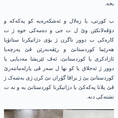
بخە.
ب کورتی، یا زەلال و ئەشکەرەیە کو پەکەکە و
دۆڤەلانکێن وێ ل ت جی و دەمەکی خوە ژ ت
کارەکی ب دوور ناگرن ژ بۆی دژاتیکرنا ستاتۆیا
هەرێما کوردستانێ و رێڤەبەرێن ڤێ پەرچەیا
ئازادکری یا کوردستانێ، ئەڤ ئێریشا مەدیایی یا
دوور ژ ئەخلاق یا کو نها ل سەر ڤی پارلەمانتەرێ
کوردستانێ یێ ژ بزاڤا گۆران تێ کرن ژی بەشەک ژ
ڤێ پلانا پەکەکێ یا دژاتیکرنا کوردستانێ یە و نە ت
تشتەکی دنە.
Video
Player