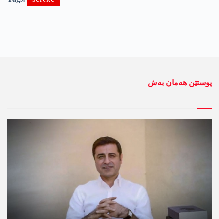
پوستێن ھەمان بەش