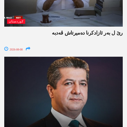
کوردستان
رێ ل بەر ئازادکرنا دەمیرتاش ڤەدبە
2026-08-08