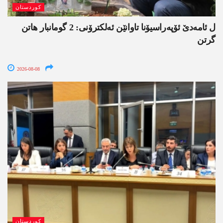
کوردستان
ل ئامەدێ ئۆپەراسیۆنا تاوانێن ئەلکترۆنی: 2 گومانبار ھاتن
گرتن
2026-08-08
کوردستان