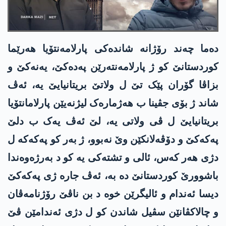
دەما چەند رۆژانە شاندەکی پارلامەنتۆیا هەرێما
کوردستانێ کو ژ پارلامەنتەرێن پەدەکێ، یەنەکێ و
بزاڤا گۆران پێک تێ ل ولاتێ بریتانیایێ یە، ئەڤ
شاند ژ بۆی جڤینا ب هەژمارەک لیژنەیێن پارلامانتۆیا
بریتانیایێ ل ڤی ولاتی یە، لێ ئەڤ یەک ب دلێ
پەکەکێ و دۆڤەلانکێن وێ نەبوو، ژ بەر کو پەکەکە ل
دژی هەر کەس، ئالی و تشتەکی یە کو د بەرژەوەندا
باشوورێ کوردستانێ دە بە، ئەڤ جارە ژی پەکەکێ
دیسا ئەندام و ئالیگرێن خوە د بن ناڤێ رۆژنامەڤان
و چالاکڤانێن سڤیل شاندن کو ل دژی ئەندامێن ڤێ