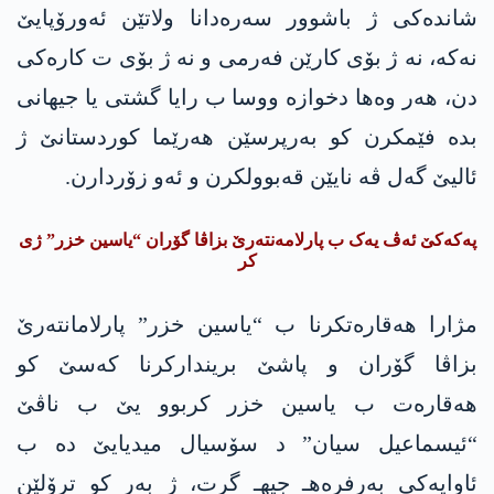
شاندەکی ژ باشوور سەرەدانا ولاتێن ئەورۆپایێ
نەکە، نە ژ بۆی کارێن فەرمی و نە ژ بۆی ت کارەکی
دن، هەر وەها دخوازە ووسا ب رایا گشتی یا جیهانی
بدە فێمکرن کو بەرپرسێن هەرێما کوردستانێ ژ
ئالیێ گەل ڤە نایێن قەبوولکرن و ئەو زۆردارن.
پەکەکێ ئەڤ یەک ب پارلامەنتەرێ بزاڤا گۆران “یاسین خزر” ژی
کر
مژارا هەقارەتکرنا ب “یاسین خزر” پارلامانتەرێ
بزاڤا گۆران و پاشێ بریندارکرنا کەسێ کو
هەقارەت ب یاسین خزر کربوو یێ ب ناڤێ
“ئیسماعیل سیان” د سۆسیال میدیایێ دە ب
ئاوایەکی بەرفرەهـ جیهـ گرت، ژ بەر کو ترۆلێن