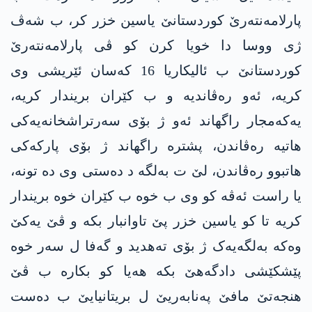
پارلامەنتەرێ کوردستانێ یاسین خزر کر، ب شەڤ
ژی ووسا دا خویا کرن کو ڤی پارلامەنتەرێ
کوردستانێ ب ئالیکاریا 16 کەسان ئێریشی وی
کریە، ئەو رەڤاندیە و ب کێران بریندار کریە،
یەکەمجار راگهاند ئەو ژ بۆی سەرتراشخانەیەکی
هاتیە رەڤاندن، پشترە راگهاند ژ بۆی پارکەکی
هاتبوو رەڤاندن، لێ ت بەلگە د دەستی وی دە تونە،
یا راست ئەڤە کو وی ب خوە ب کێران خوە بریندار
کریە تا کو یاسین خزر پێ تاوانبار بکە و ڤێ یەکێ
وەکە بەلگەیەک ژ بۆی تەهدید و گەفا ل سەر خوە
پێشکێشی دادگەهێ بکە هەیا کو بکارە ب ڤێ
هنجەتێ مافێ پەنابەریێ ل بریتانیایێ ب دەست