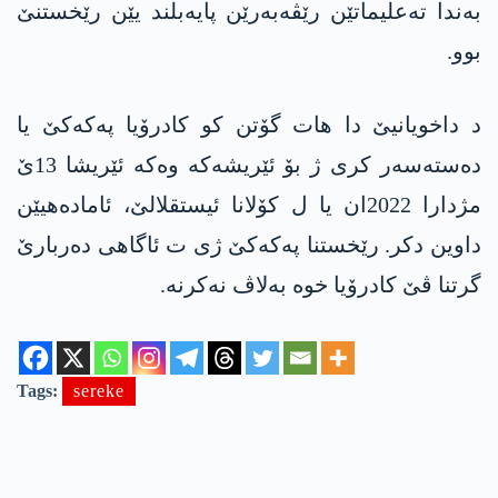
به‌ندا ته‌علیماتێن رێڤه‌به‌رێن پایه‌بلند یێن رێخستنێ
بوو.
د داخویانیێ دا هات گۆتن کو كادرۆیا په‌كه‌كێ یا
ده‌سته‌سه‌ر كری ژ بۆ ئێریشەکە وەکه‌ ئێریشا 13ێ
مژدارا 2022ان یا ل کۆلانا ئیستقلالێ، ئامادەهیێن
داوین دکر. رێخستنا په‌كه‌كێ ژی ت ئاگاهی ده‌ربارێ
گرتنا ڤێ كادرۆیا خوه‌ به‌لاڤ نه‌كرنه‌.
Tags:
sereke