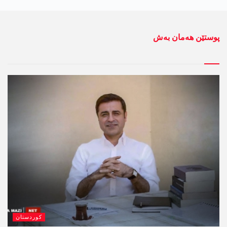
پوستێن ھەمان بەش
کوردستان