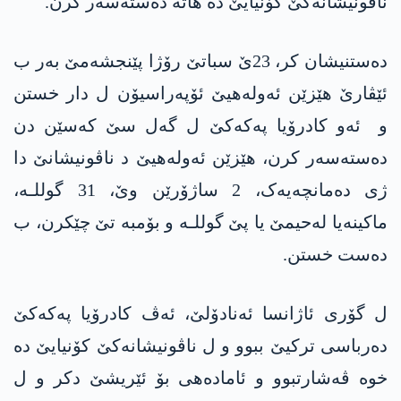
ناڤونیشانه‌كێ كۆنیایێ ده‌ هاته‌ ده‌سته‌سه‌ر كرن.
ده‌ستنیشان كر، 23ێ سباتێ رۆژا پێنجشەمێ بەر ب
ئێڤارێ هێزێن ئەولەهیێ ئۆپەراسیۆن ل دار خستن
و ئه‌و كادرۆیا په‌كه‌كێ ل گه‌ل سێ كه‌سێن دن
ده‌سته‌سه‌ر كرن، هێزێن ئەولەهیێ د ناڤونیشانێ دا
ژی دەمانچەیەک، 2 ساژۆرێن وێ، 31 گوللـە،
ماکینەیا لەحیمێ یا پێ گوللـە و بۆمبە تێ چێکرن، ب
دەست خستن.
ل گۆری ئاژانسا ئه‌نادۆلێ، ئه‌ڤ كادرۆیا په‌كه‌كێ
ده‌رباسی تركیێ ببوو و ل ناڤونیشانه‌كێ كۆنیایێ ده‌
خوه‌ ڤه‌شارتبوو و ئاماده‌هی بۆ ئێریشێ دكر و ل