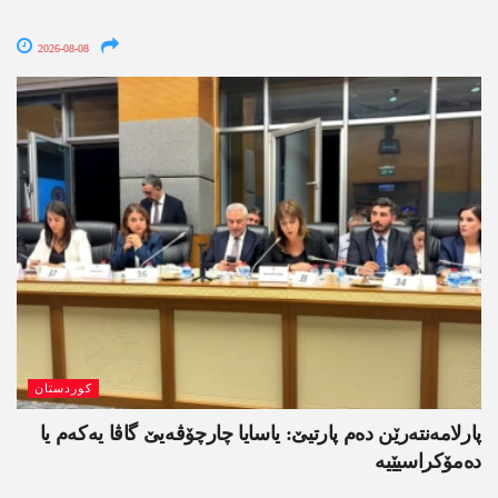
2026-08-08
کوردستان
پارلامەنتەرێن دەم پارتیێ: یاسایا چارچۆڤەیێ گاڤا یەکەم یا
دەمۆکراسیێیە