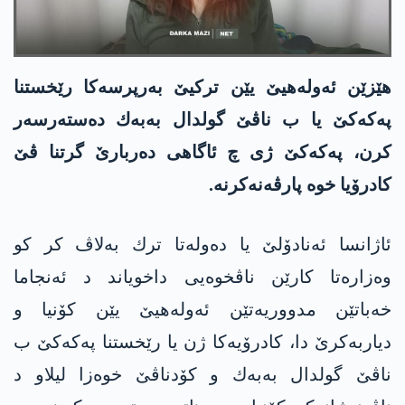
هێزێن ئه‌وله‌هیێ یێن تركیێ به‌رپرسه‌كا رێخستنا
په‌كه‌كێ یا ب ناڤێ گولدال به‌به‌ك ده‌سته‌رسه‌ر
كرن، په‌كه‌كێ ژی چ ئاگاهی ده‌ربارێ گرتنا ڤێ
كادرۆیا خوه‌ پارڤه‌نه‌كرنه‌.
ئاژانسا ئه‌نادۆلێ یا ده‌وله‌تا ترك به‌لاڤ كر كو
وەزارەتا کارێن ناڤخوەیی داخویاند د ئەنجاما
خەباتێن مدووریەتێن ئەولەهیێ یێن کۆنیا و
دیاربه‌كرێ دا، كادرۆیه‌كا ژن یا رێخستنا په‌كه‌كێ ب
ناڤێ گولدال به‌به‌ك و كۆدناڤێ خوەزا لیلاو د