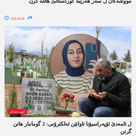
مووشەکان ل سەر ھەرێما کوردستانێ ھاتنە کرن
2026-08-08
کوردستان
ل ئامەدێ ئۆپەراسیۆنا تاوانێن ئەلکترۆنی: 2 گومانبار ھاتن
گرتن