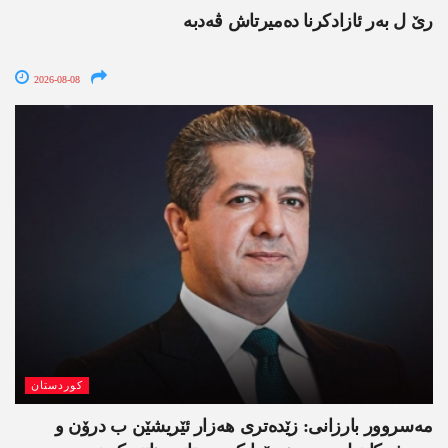
رێ ل بەر ئازادکرنا دەمیرتاش ڤەدبە
2026-08-08
کوردستان
مەسروور بارزانی: زێدەتری ھەزار ئێریشێن ب درۆن و