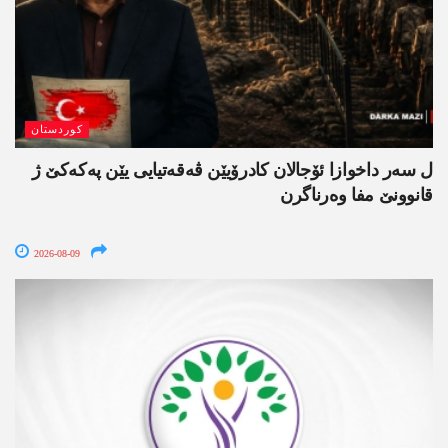
کوردستان
ل سەر داخوازا ئۆجالان کادرۆیێن ڤەقەتیایی یێن پەکەکێ ژ
قانوونێ مفا وەرناگرن
2026-08-09