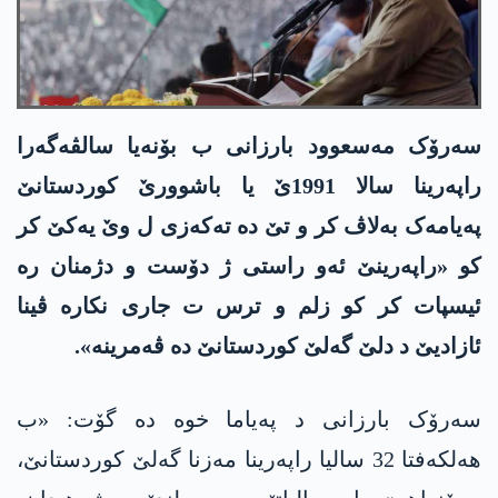
سەرۆک مەسعوود بارزانی ب بۆنەیا سالڤەگەرا
راپەرینا سالا 1991ێ یا باشوورێ کوردستانێ
پەیامەک بەلاڤ کر و تێ دە تەکەزی ل وێ یەکێ کر
کو «راپەرینێ ئەو راستی ژ دۆست و دژمنان رە
ئیسپات کر کو زلم و ترس ت جاری نکارە ڤینا
ئازادیێ د دلێ گەلێ کوردستانێ دە ڤەمرینە».
سەرۆک بارزانی د پەیاما خوە دە گۆت: «ب
هەلکەفتا 32 سالیا راپەرینا مەزنا گەلێ کوردستانێ،