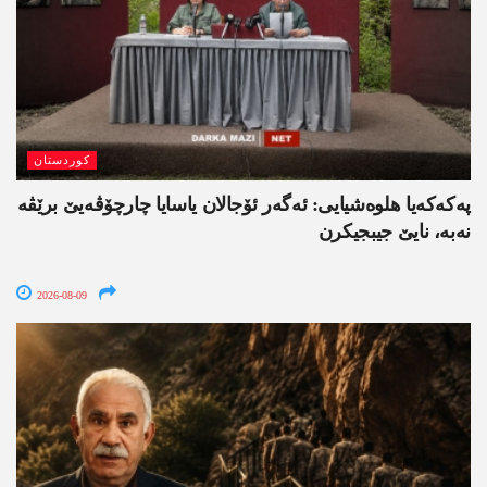
کوردستان
په‌كه‌كه‌یا هلوه‌شیایی: ئەگەر ئۆجالان یاسایا چارچۆڤەیێ برێڤە
نه‌به‌، نایێ جیبجیکرن
2026-08-09