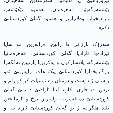
پیرۆزباهیێ ل مالباتێن سەربلندێن شەهیدان،
پێشمەرگەیێن قەهرەمان، هەموو تێکۆشەر،
ئازادیخواز، وەلاتپارێز و هەموو گەلێ کوردستانێ
دکم».
سەرۆک بارزانی دا زانین، «راپەرین، ب سایا
ئیرادەیا ئازادیا گەلێ کوردستانێ، قەهرەمانیا
پێشمەرگە، پلانسازکرن و یەکرێزیا پارتیێن تەڤگەرا
رزگاریخوازا کوردستانێ پێک هات. راپەرینێ ئەو
راستی ژ دۆست و دژمنان رە ئیسپات کر کو زلم و
ترس ت جاری نکارە ڤینا ئازادیێ د دلێ گەلێ
کوردستانێ دە ڤەمرینە. راپەرین نرخ و ئارمانجێن
بلند هلگرت، ژ بۆ گەلێ کوردستانێ ئازاد ببە و