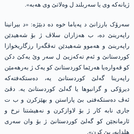
ژیانەکە وی یا سەربلند ل وەلاتێ وی هەبە».
سەرۆک بارزانێ د پەیاما خوە دە دبێژە: «د بیرانینا
راپەرینێ دە، ب هەزاران سلاڤ ژ بۆ شەهیدێن
راپەرینێ و هەموو شەهیدێن تەڤگەرا رزگاریخوازا
کوردستانێ و ئەم تەکەزیێ ل سەر وێ یەکێ دکن
کو قەوارەیا هەرێما کوردستانێ کو یەک ژ بەرهەمێن
راپەرینا گەلێ کوردستانێ یە، دەستکەفتەکە
دیرۆکی و گرانبوها یا گەلێ کوردستانێ یە. دڤێ
ئەڤ دەستکەفتی بێ پاراستن و بهێزکرن و ب ت
جاری نابە کار ژ بۆ لاوازکرن و نەهیشتنا نرخ و
ئارمانجێن کو گەلێ کوردستانێ ژ بۆ وان سەری
هلدایە، بێ کرن».