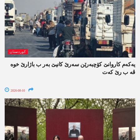
کوردستان
یەکەم کاروانێ کۆچبەرێن سەرێ کانیێ بەر ب باژارێ خوە
ڤە ب رێ کەت
2026-08-10