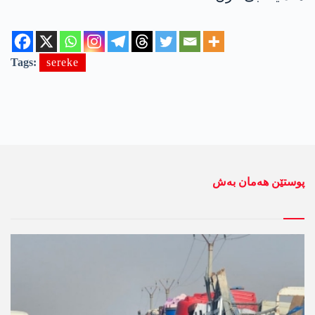
Tags:
sereke
پوستێن ھەمان بەش