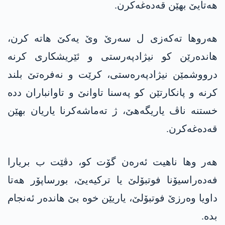
ھەتایێ بهێن قەدەغەکرن.
ھەروھا تەکەزی ل سەرێ وێ یەکێ ھاتە کرن،
ھاندەرێن کو نیژادپەرستی و ئێریشکاری کرنە
درووشمێن نیژادپەرەستی، کرێت و نەفرەتێ بلند
کرنە و پانکارتێن کو پەسنا تاوانێ و تاوانباران ددە
خستنە ناڤ یاریگەھێ، ژ تەماشەکرنا یاریان بهێن
قەدەغەکرن.
ھەر وھا ناھیت ئەرەن گۆت کو، دڤێت ب بریارا
فەدەراسیۆنا فوتبۆلێ یا ترکیەیێ، بورساپۆر ھەتا
داویا وەرزێ فوتبۆلێ، یاریێن خوە بێ ھاندەر ئەنجام
بدە.