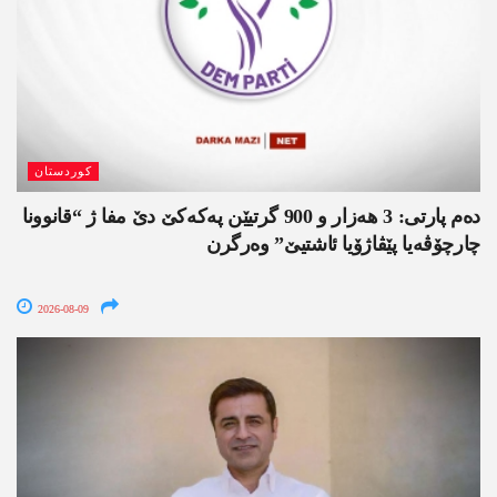
کوردستان
دەم پارتی: 3 ھەزار و 900 گرتیێن پەکەکێ دێ مفا ژ “قانوونا
چارچۆڤەیا پێڤاژۆیا ئاشتیێ” وەرگرن
2026-08-09