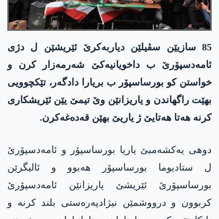
85 سازیێن سڤیلێن دیاربەکرێ ئێریشێن ل دژی
ئامەدسپۆرێ ب داخویانیەکێ شەرمەزار کرن و
خواستن کو بورساسپۆر ب بریارا دادگەر، تێکچوویی
بهێت راگھاندن و یاریزانێن وێ تیمێ یێن ئێریشکاری
کرنە ھەتا ھەتایێ ژ یاریێ بهێن قەدەغەکرن.
دوھی یەکشەمبێ یاریا بورساسپۆر و ئامەدسپۆرێ
ل ستادیوما بورساسپۆر ھەبوو و ئالیگرێن
بورساسپۆرێ ئێریشێ یاریزانێن ئامەدسپۆرێ
کربوون و درووشمێن نیژادپەرەستی بلند کرنە و