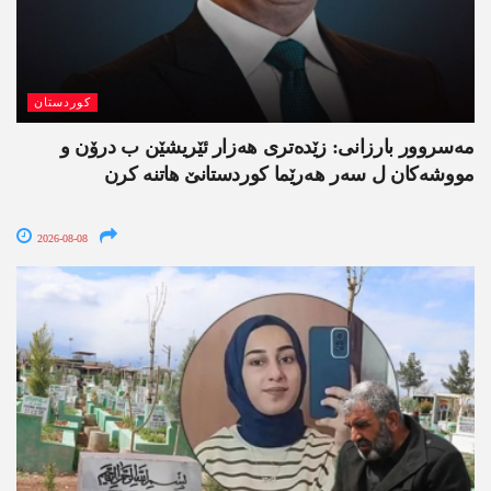
کوردستان
مەسروور بارزانی: زێدەتری ھەزار ئێریشێن ب درۆن و
مووشەکان ل سەر ھەرێما کوردستانێ ھاتنە کرن
2026-08-08