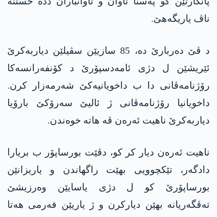
پانکارتێن کو پەسنا تاوان و تاوانباران ددە خستنە
ناڤ یاریگەھێ.
د ڤێ دەربارێ دە، 85 سازیێن سڤیلێن دیاربەکرێ
ئێریشێن ل دژی ئامەدسپۆرێ د کۆنفەرانسەکا
رۆژنامەڤانی دا ب داخویانیەکێ شەرمەزار کرن.
داخویانیا رۆژنامەڤانی ژ ئالیێ سەرۆکێ بارۆیا
دیاربەکرێ ناھیت ئەرەن ڤە ھاتە خوەندن.
ناھیت ئەرەن دیار کر کو، دڤێت بورساپۆر ب بریارا
دادگەر، تێکچوویی بهێت راگھاندن و یاریزانێن
بورساپۆرێ کو ل دژی یاسایێن وەرزیشێ
تەڤگەریانە بهێن دیارکرن و ژ یاریێن فەرمی ھەتا