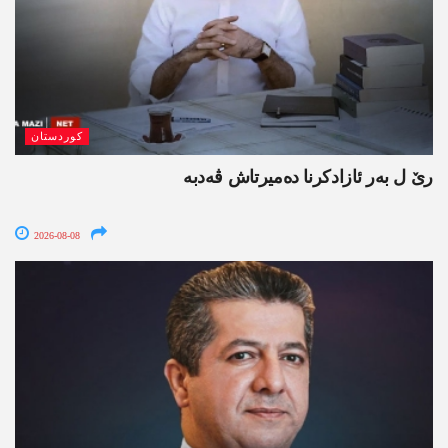
کوردستان
رێ ل بەر ئازادکرنا دەمیرتاش ڤەدبە
2026-08-08