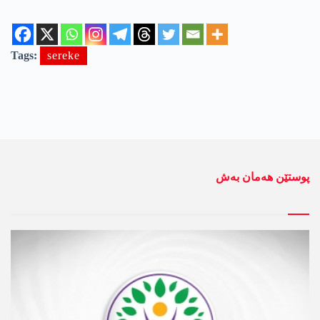
Tags:
sereke
پوستێن ھەمان بەش