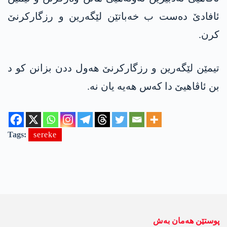
ئافادێ دەست ب خەباتێن لێگەرین و رزگارکرنێ
کرن.
تیمێن لێگەرین و رزگارکرنێ ھەول ددن بزانن کو د
بن ئاڤاھیێ دا کەس ھەیە یان نە.
Tags:
sereke
پوستێن ھەمان بەش