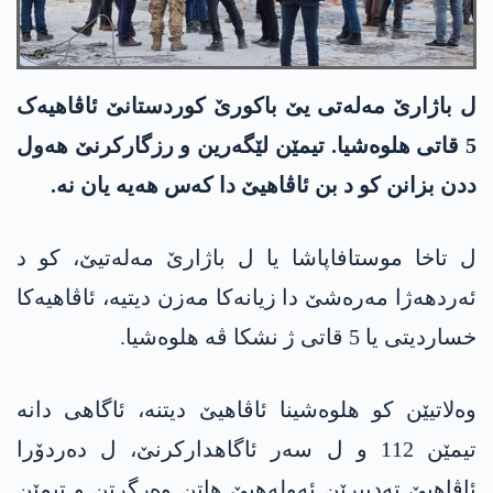
ل باژارێ مەلەتی یێ باکورێ کوردستانێ ئاڤاھیەک
5 قاتی ھلوەشیا. تیمێن لێگەرین و رزگارکرنێ ھەول
ددن بزانن کو د بن ئاڤاھیێ دا کەس ھەیە یان نە.
ل تاخا موستافاپاشا یا ل باژارێ مەلەتیێ، کو د
ئەردھەژا مەرەشێ دا زیانەکا مەزن دیتیە، ئاڤاھیەکا
خساردیتی یا 5 قاتی ژ نشکا ڤە ھلوەشیا.
وەلاتیێن کو ھلوەشینا ئاڤاھیێ دیتنە، ئاگاھی دانە
تیمێن 112 و ل سەر ئاگاھدارکرنێ، ل دەردۆرا
ئاڤاھیێ تەدبیرێن ئەولەھیێ ھاتن وەرگرتن و تیمێن