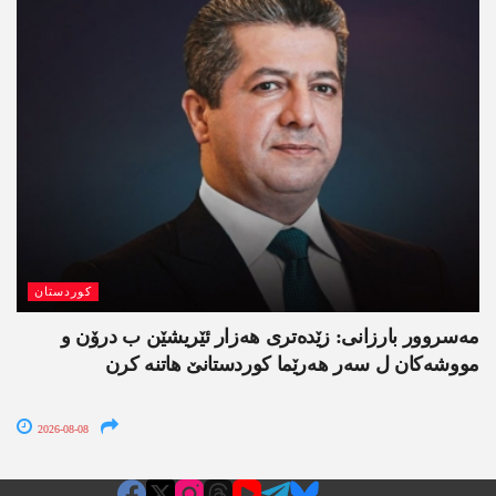
کوردستان
مەسروور بارزانی: زێدەتری ھەزار ئێریشێن ب درۆن و
مووشەکان ل سەر ھەرێما کوردستانێ ھاتنە کرن
2026-08-08