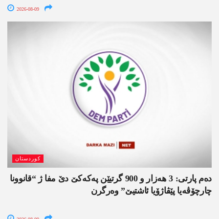
2026-08-09
کوردستان
دەم پارتی: 3 ھەزار و 900 گرتیێن پەکەکێ دێ مفا ژ “قانوونا
چارچۆڤەیا پێڤاژۆیا ئاشتیێ” وەرگرن