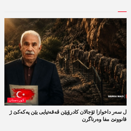
کوردستان
ل سەر داخوازا ئۆجالان کادرۆیێن ڤەقەتیایی یێن پەکەکێ ژ
قانوونێ مفا وەرناگرن