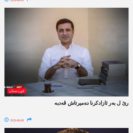
2026-08-09
کوردستان
رێ ل بەر ئازادکرنا دەمیرتاش ڤەدبە
2026-08-08