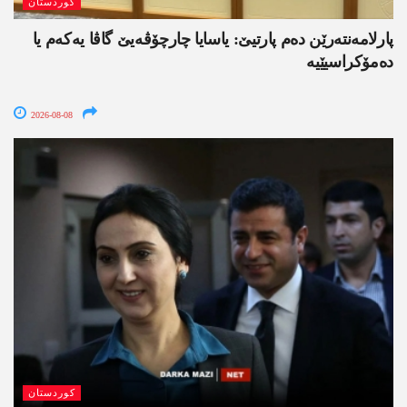
کوردستان
پارلامەنتەرێن دەم پارتیێ: یاسایا چارچۆڤەیێ گاڤا یەکەم یا
دەمۆکراسیێیە
2026-08-08
کوردستان