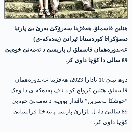
هێلین قاسملۆ، ھەڤژینا سەرۆکێ بەرێ یێ پارتیا
دەمۆکراتا کوردستانا ئیرانێ (پەدەکە-ی)
عەبدورەھمان قاسملۆ، ل پاریسێ د تەمەنێ خوەیێ
89 سالی دا کۆچا داوی کر.
دوھ ئینێ 10 ئادارا 2023، ھەڤژینا عەبدورەھمان
قاسملۆ، هێلین کرولچ کو د ناڤ پەدەکە-ی دا وەک
“خوشکا نەسرین” ناڤدار بوویە، د تەمەنێ خوەیێ
89 سالیێ دا، ل باژارێ پاریسا پایتەختا فرانسایێ
کۆچا داوی کر.