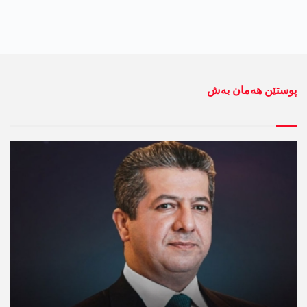
پوستێن ھەمان بەش