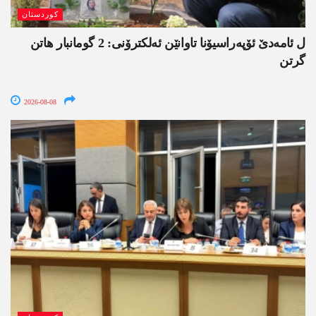
کوردستان
ل ئامەدێ ئۆپەراسیۆنا تاوانێن ئەلکترۆنی: 2 گومانبار ھاتن
گرتن
2026-08-08