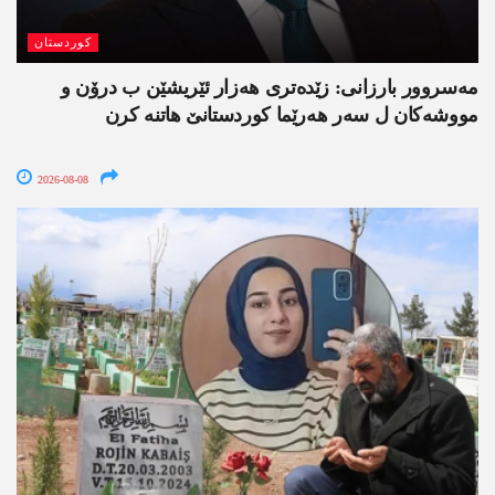
کوردستان
مەسروور بارزانی: زێدەتری ھەزار ئێریشێن ب درۆن و
مووشەکان ل سەر ھەرێما کوردستانێ ھاتنە کرن
2026-08-08