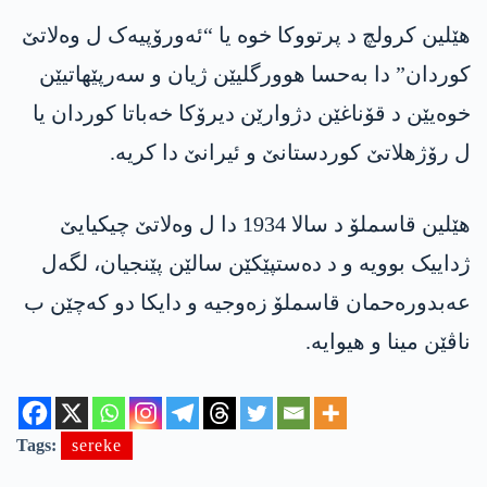
هێلین کرولچ د پرتووکا خوە یا “ئەورۆپیەک ل وەلاتێ
کوردان” دا بەحسا ھوورگلیێن ژیان و سەرپێھاتیێن
خوەیێن د قۆناغێن دژوارێن دیرۆکا خەباتا کوردان یا
ل رۆژھلاتێ کوردستانێ و ئیرانێ دا کریە.
هێلین قاسملۆ د سالا 1934 دا ل وەلاتێ چیکیایێ
ژداییک بوویە و د دەستپێکێن سالێن پێنجیان، لگەل
عەبدورەحمان قاسملۆ زەوجیە و دایکا دو کەچێن ب
ناڤێن مینا و ھیوایە.
Tags:
sereke