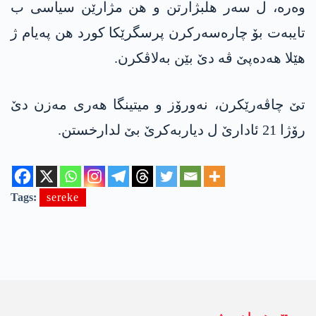
وەرە، ل سەر ھلبژارتن و ھن مژارێن سیاسی ب
تایبەت بۆ چارەسەرکرن پرسگرێکا کورد ھن پەیام ژ
ھێلا ھەدەپێ ڤە دێ بێن بەلاڤکرن.
تێ چاڤەرێکرن، نەورۆز و میتینگا ھەری مەزن دێ
رۆژا 21 ئادارێ ل دیاربەکرێ بێ لدارخستن.
Tags:
sereke