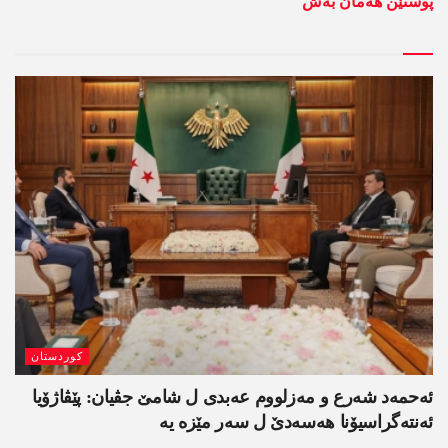
پوستێن ھەمان بەش
کوردستان
ئەحمەد شەرع و مەزلووم عەبدی ل شامێ جڤیان: پێڤاژۆیا
ئەنتەگراسیۆنا ھەسەدێ ل سەر مێزە یە