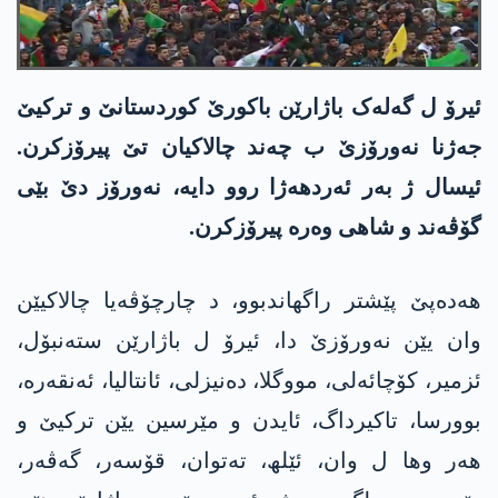
ئیرۆ ل گەلەک باژارێن باکورێ کوردستانێ و ترکیێ
جەژنا نەورۆزێ ب چەند چالاکیان تێ پیرۆزکرن.
ئیسال ژ بەر ئەردھەژا روو دایە، نەورۆز دێ بێی
گۆڤەند و شاھی وەرە پیرۆزکرن.
ھەدەپێ پێشتر راگھاندبوو، د چارچۆڤەیا چالاکیێن
وان یێن نەورۆزێ دا، ئیرۆ ل باژارێن ستەنبۆل،
ئزمیر، کۆچائەلی، مووگلا، دەنیزلی، ئانتالیا، ئەنقەرە،
بوورسا، تاکیرداگ، ئایدن و مێرسین یێن ترکیێ و
ھەر وھا ل وان، ئێلھ، تەتوان، قۆسەر، گەڤەر،