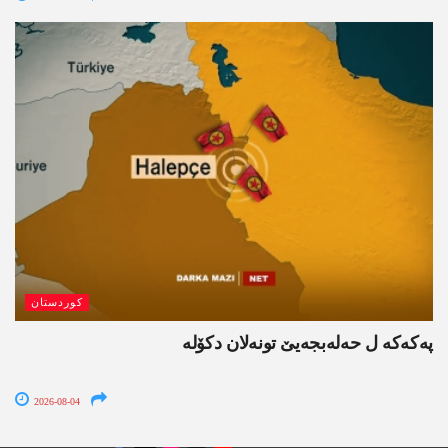
کوردستان
پەکەکە ل حەلەبجەیێ تونەلان دکۆلە
2026-08-04