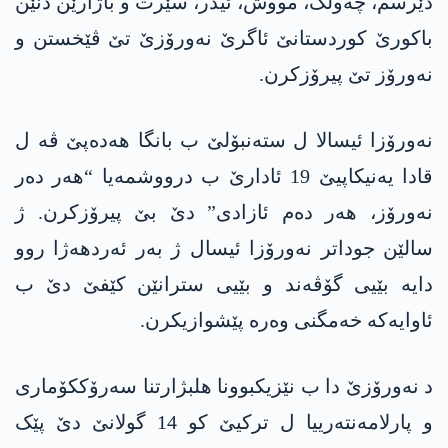
دێرسم، چەولگ، مووش، ئیدر، سێرت و باژارێن دنێن
باکورێ کوردستانێ ئاگرێ نەورۆزێ تێ ڤێخستن و
نەورۆز تێ پیرۆزکرن.
نەورۆزا ئیسالا ل ستەنبۆلێ ب بانگا ھەدەپێ ڤە ل
قادا یەنیکاپیێ 19 ئادارێ ب درووشمەیا “ھەر دەر
نەورۆز، ھەر دەم ئازادی” دێ بێ پیرۆزکرن. ژ
سالێن جوداتر نەورۆزا ئیسال ژ بەر ئەردھەژا روو
دایە بێیی گۆڤەند و بێیی سترانێن کێفێ دێ ب
ئاوایەکە خەمگنی وەرە پێشوازیکرن.
د نەورۆزێ دا ب نێزیکبوونا ھلبژارتنا سەرۆککۆماری
و پارلامەنتەرییا ل ترکیێ کو 14 گولانێ دێ پێک