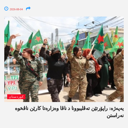
2026-08-04
کوردستان
یەپەژە: راپۆرتێن تەڤلیبوونا د ناڤا وەزارەتا کارێن ناڤخوە
نەراستن