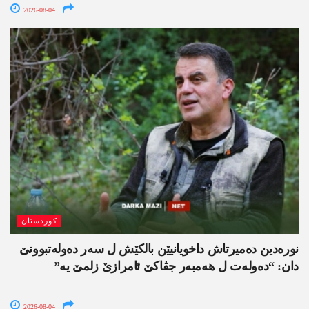
2026-08-04
کوردستان
نورەدین دەمیرتاش داخویانیێن بالکێش ل سەر دەولەتبوونێ
دان: “دەولەت ل ھەمبەر جڤاکێ ئامرازێ زلمێ یە”
2026-08-04