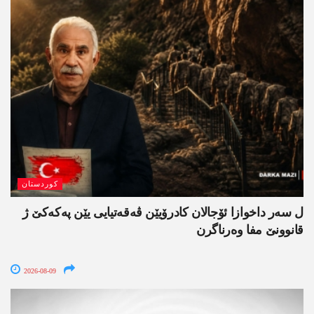
کوردستان
ل سەر داخوازا ئۆجالان کادرۆیێن ڤەقەتیایی یێن پەکەکێ ژ
قانوونێ مفا وەرناگرن
2026-08-09