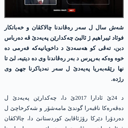
شه‌ش سال ل سه‌ر ره‌ڤاندنا چالاکڤان و خەباتکار
فوئاد ئیبراهیم ژ ئالیێ چه‌كدارێن په‌یه‌دێ ڤه‌ دەرباس
دبن، تەڤی کو هه‌سه‌دێ د داخویانیەکە فەرمی دە
خوە وەکە بەرپرس د بەر رەڤاندنا وی دە دیتیە، لێ تا
نها رێڤەبەریا په‌یه‌دێ ل سەر نەدیاکرنا جهێ وی
رژدە.
د 24ێ ئادارا 2017ێ دا، چەکدارێن په‌یه‌دێ ل
دەڤەرەکا ناڤبەرا گوندێ مامەشۆر و شەکرخاچێ ل
دەردۆرا دێرکا رۆژئاڤایێ کوردستانێ دا، چالاکڤان