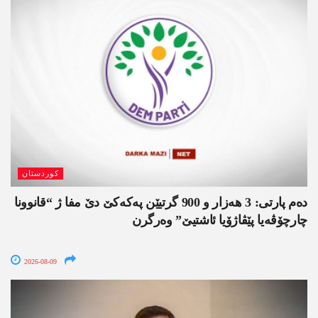
کوردستان
دەم پارتی: 3 ھەزار و 900 گرتیێن پەکەکێ دێ مفا ژ “قانوونا
چارچۆڤەیا پێڤاژۆیا ئاشتیێ” وەرگرن
2026-08-09