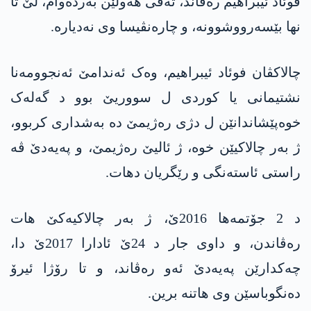
فوئاد ئیبراهیم رەڤاند، تەڤی هەولێن بەردەوام، لێ تا
نها بێسەرووشوونە، و چارەنڤیسا وی نەدیارە.
چالاکڤان فوئاد ئیبراهیم، وەک ئەندامێ ئەنجوومەنا
نشتیمانی یا کوردی ل سووریێ بوو د گەلەک
خوەپێشاندانێن ل دژی ره‌ژیمێ دە بەشداری کربوو،
ژ بەر چالاکیێن خوە، ژ ئالیێ ره‌ژیمێ، و په‌یه‌دێ ڤە
راستی ئاستەنگی و رێگریان دهات.
د 2 جۆتمەها 2016ێ، ژ بەر چالاکیەکێ هات
رەڤاندن، و داوی جار د 24ێ ئادارا 2017ێ دا،
چەکدارێن په‌یه‌دێ ئەو رەڤاند، و تا رۆژا ئیرۆ
ده‌نگوباسێن وی هاتنە برین.