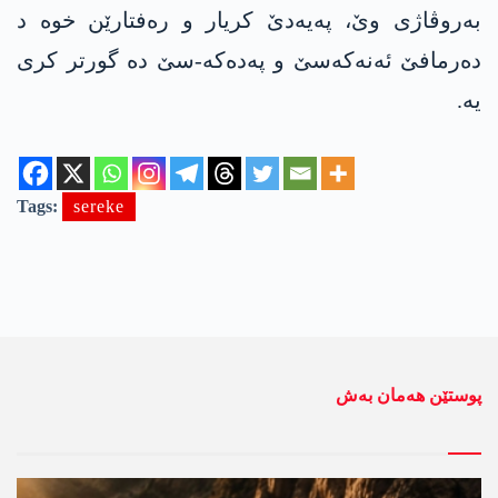
بەروڤاژی وێ، په‌یه‌دێ کریار و رەفتارێن خوە د
دەرمافێ ئه‌نه‌كه‌سێ و په‌ده‌كه‌-سێ دە گورتر کری
یە.
Tags:
sereke
پوستێن ھەمان بەش