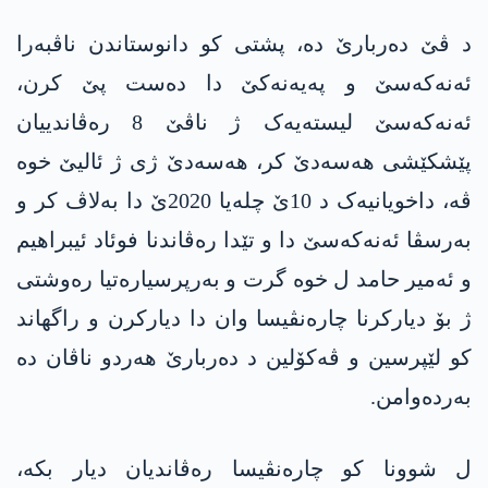
د ڤێ دەربارێ دە، پشتی کو دانوستاندن ناڤبەرا
ئه‌نه‌كه‌سێ و په‌یه‌نه‌کێ دا دەست پێ کرن،
ئه‌نه‌كه‌سێ لیستەیەک ژ ناڤێ 8 رەڤاندییان
پێشکێشی هه‌سه‌دێ کر، هه‌سه‌دێ ژی ژ ئالیێ خوه‌
ڤە، داخویانیەک د 10ێ چلەیا 2020ێ دا بەلاڤ کر و
بەرسڤا ئه‌نه‌كه‌سێ دا و تێدا رەڤاندنا فوئاد ئیبراهیم
و ئەمیر حامد ل خوە گرت و بەرپرسیارەتیا رەوشتی
ژ بۆ دیارکرنا چارەنڤیسا وان دا دیارکرن و راگهاند
کو لێپرسین و ڤەکۆلین د دەربارێ هەردو ناڤان دە
بەردەوامن.
ل شوونا کو چارەنڤیسا رەڤاندیان دیار بکە،