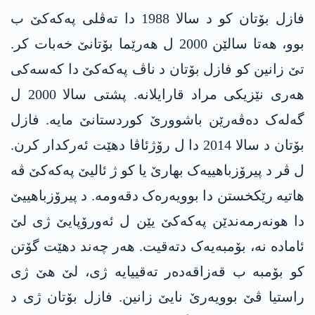
فازل بۆتان کو د سالا 1988 دا تەڤلی پەکەکێ ب
بوو، ھەتا سالێن 2000 ل ھەرێما بۆتانێ خەبات کر.
تێ زانین کو فازل بۆتان د ناڤ پەکەکێ دا کەسەکی
ھەری نێزیکی مراد قارایلانە. پشتی سالا 2000 ل
گەلەک دەڤەرێن باشوورێ کوردستانێ مایە. فازل
بۆتان د سالا 2014 دا ل رۆژئاڤا دهێت ئەرکدار کرن.
ل ڤر د پیرۆزباھییەک بھارێ یا کو ژ ئالیێ پەکەکێ ڤە
هاتیە رێکخستن دا بوویەرەک دقەومە. د پیرۆزباھییێ
دا ھونەرمەندێن پەکەکێ یێن ل ئەورۆپایێ ژی لێ
ئامادە نە، بۆمبەیەک دتەقیت. ھەر چەند دهێت گۆتن
کو بۆمبە ب قەزاقەدەر تەقییایە ژی، لێ ھێ ژی
راستیا ڤێ بوویەرێ نایێ زانین. فازل بۆتان ژی د