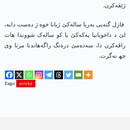
ژێڤەکرن.
فازل گتەیی بەریا سالەکێ ژیانا خوە ژ دەست دایە،
لێ د داخویانیا پەکەکێ یا کو سالەک شووندا ھات
راڤەکرن دا، سەدەمێ درەنگ راگەهاندنا مرنا وی
جھ نەگرت.
Tags:
sereke