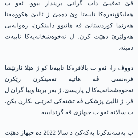
ڤێ تەقینێ داب گرانی بریندار ببوو. ئەو ب
ھەلیکۆپتەرەکا تایبەتا وێ دەمێ ژ ئالیێ ھکوومەتا
ھەرێما کوردستانێ ڤە ھاتبوو دابینکرن، رەوانەیی
ھەولێرێ دهێت کرن. ل نەخوەشخانەیەکا تایبەت
دمینە.
دووڤ را، ئەو ب بالافرەکا تایبەتا کو ژ ھێلا ئارتێشا
فرەنسی ڤە ھاتیە تەمینکرن رێکرن
نەخوەشخانەیەکا ل پاریسێ. ژ بەر برینا وییا گران ل
ڤر، ژ ئالیێ پزشکی ڤە تشتەکی ئەرێنی نکارن بکن،
ب سالانە ئەو ب جیھازی ڤە گرێدایییە.
ب پەسەندکرنا پەکەکێ د سالا 2022 دە جیھاز دهێت