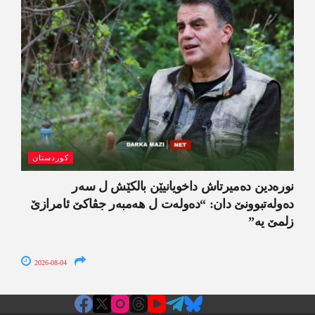
کوردستان
نورەدین دەمیرتاش داخویانیێن بالکێش ل سەر
دەولەتبوونێ دان: “دەولەت ل ھەمبەر جڤاکێ ئامرازێ
زلمێ یە”
2026-08-04