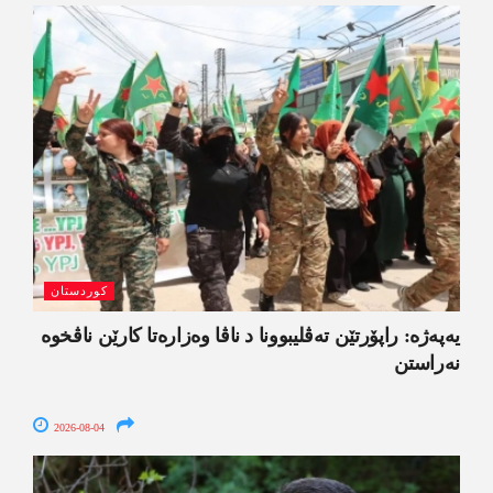
کوردستان
یەپەژە: راپۆرتێن تەڤلیبوونا د ناڤا وەزارەتا کارێن ناڤخوە
نەراستن
2026-08-04