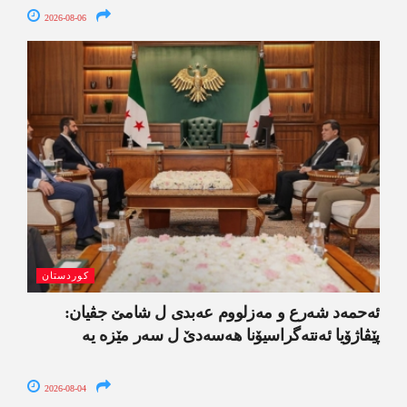
2026-08-06
کوردستان
ئەحمەد شەرع و مەزلووم عەبدی ل شامێ جڤیان:
پێڤاژۆیا ئەنتەگراسیۆنا ھەسەدێ ل سەر مێزە یە
2026-08-04