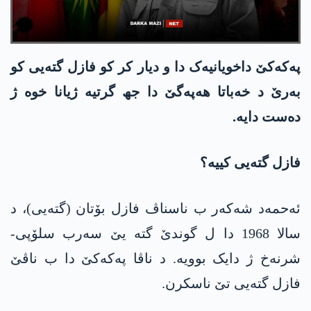
پەکەکێ داخویانیەک دا و دیار کر کو فازل گتەیی کو
بەرێ د خەباتا ھەپەگێ دا جھ گرتیە ژیانا خوە ژ
دەست دایە.
فازل گتەیی کییە؟
ئەحمەد شەکەر ب ناسناڤ فازل بۆتان (گتەیی)، د
سالا 1968 دا ل گوندێ گتە یێ سەرب سلۆپی-
شرنەخ ژ دایک بوویە. د ناڤا پەکەکێ دا ب ناڤێ
فازل گتەیی تێ ناسکرن.