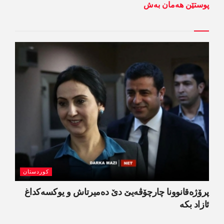
پوستێن ھەمان بەش
کوردستان
پرۆژەقانوونا چارچۆڤەیێ دێ دەمیرتاش و یوکسەکداغ
ئازاد بکە