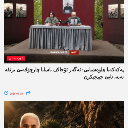
کوردستان
په‌كه‌كه‌یا هلوه‌شیایی: ئەگەر ئۆجالان یاسایا چارچۆڤەیێ برێڤە
نه‌به‌، نایێ جیبجیکرن
2026-08-09