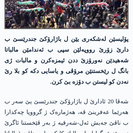
پۆلیسێن لەشکەری یێن ل باژارۆکێ جندرێسێ ب
دارێ زۆرێ رووپەلێن سپی ب ئەندامێن مالباتا
شەھیدێن نەورۆزێ ددن ئیمزەکرن و مالبات ژی
بانگ ل رێخستنێن مرۆڤی و یاسایی دکە کو بلا رێ
نەدن کو لیستن ب دۆزە بێ کرن.
شەڤا 20 ئادارێ ل باژارۆکێ جندرێسێ یێ سەر ب
ھەرێما عەفرینێ ڤە، ھەژمارەک ژ گرووپا چەکدارا
ب ناڤێ جەیش ئەل-شەرقیە ژ بەر ڤێخستنا ئاگرێ