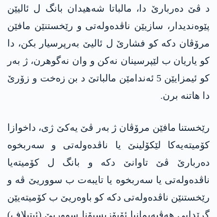
د ڤێ دەربارێ دا، مالباتا شەھیدان بانگ ل ئالیێن
پێوەندیدار، سازیێن ناڤدەولەتی و رێخستنێن مافێن
مرۆڤان دکە کو فشارێ ل ئالیێ بەرپرسیار بکن، دا
کو یاریان ب لێپرسینان نەکن و وان نەگوھرن، ژ بەر
کو ئیمزایێن 5 ئەندامێن مالباتێ د بن زەخت و زۆرێ
دا ھاتنە برن.
رێخستنا مافێن مرۆڤان ژ بەر ڤێ یەکێ ژی، داخوازا
کۆمیتەیەکا لێکۆلینێ یا ناڤدەولەتی و سەربخوە
دەربارێ ڤێ تاوانێ دکە و بانگ ل کۆمیتەیا
ناڤدەولەتی یا سەربخوە یا تایبەت ب سووریێ ڤە و
رێخستنێن ناڤدەولەتی دکە کو باوەریێ ب کۆمیتەیێن
گرێدایی ھەڤپەیمانیا ئۆپۆزیسیۆنا سووریێ (ئیتیلاف)