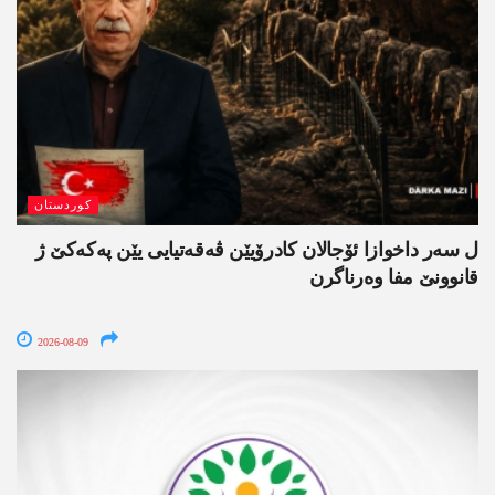
کوردستان
ل سەر داخوازا ئۆجالان کادرۆیێن ڤەقەتیایی یێن پەکەکێ ژ
قانوونێ مفا وەرناگرن
2026-08-09