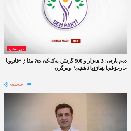
کوردستان
دەم پارتی: 3 ھەزار و 900 گرتیێن پەکەکێ دێ مفا ژ “قانوونا
چارچۆڤەیا پێڤاژۆیا ئاشتیێ” وەرگرن
2026-08-09