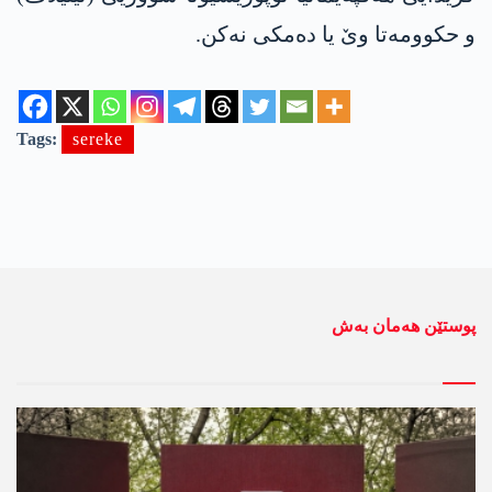
و حکوومەتا وێ یا دەمکی نەکن.
Tags:
sereke
پوستێن ھەمان بەش