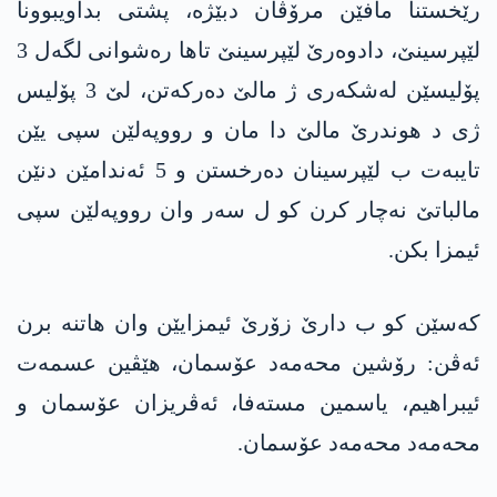
رێخستنا مافێن مرۆڤان دبێژە، پشتی بداویبوونا
لێپرسینێ، دادوەرێ لێپرسینێ تاھا رەشوانی لگەل 3
پۆلیسێن لەشکەری ژ مالێ دەرکەتن، لێ 3 پۆلیس
ژی د ھوندرێ مالێ دا مان و رووپەلێن سپی یێن
تایبەت ب لێپرسینان دەرخستن و 5 ئەندامێن دنێن
مالباتێ نەچار کرن کو ل سەر وان رووپەلێن سپی
ئیمزا بکن.
کەسێن کو ب دارێ زۆرێ ئیمزایێن وان ھاتنە برن
ئەڤن: رۆشین محەمەد عۆسمان، ھێڤین عسمەت
ئیبراھیم، یاسمین مستەفا، ئەڤریزان عۆسمان و
محەمەد محەمەد عۆسمان.