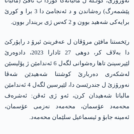
نەورۆزێ، گولـلە ل مالباتەکا کوردا ب ناڤێ (مالباتا
پێشمەرگ) رەشاندن و د ئەنجامێ دا 3 برا و کورێ
برایەکی شەھید بوون و 2 کەس ژی بریندار بوون.
رێخستنا مافێن مرۆڤان ل عەفرینێ ئیرۆ د راپۆرکێ
دا بەلاڤ کر، دوھی 27 ئادارا 2023، دادوەرێ
لێپرسینێ تاھا رەشوانی لگەل 6 ئەندامێن ژ پۆلیسێن
لەشکەری دەربارێ کوشتنا شەھیدێن شەڤا
نەورۆزێ ل جندرێسێ دا، لێپرسین لگەل 4 ئەندامێن
مالباتا شەھیدان کرن، ئەو ژی ئەڤن: ئەشرەف
محەمەد عۆسمان، محەمەد نەزمی عۆسمان،
ئەمینە جابۆ و ئیسماعیل سلێمان محەمەد.