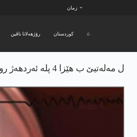
زمان
⌂
کوردستان
رۆژھەلاتا ناڤین
ل مەلەتیێ ب ھێزا 4 پلە ئەردھەژ روودا