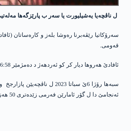
ل ناڤچەیا یەشیلیورت یا سەر ب پارێزگەھا مەلەتیێ یا 
قەومی.
ئافادێ ھەروھا دیار کر کو ئەردھەژ د دەمژمێر 16:58 خولەکان دا و 7.1 کیلۆمەتران د بن ئەردی دا روودایە.
ئەنجامێ دا ل گۆر ئامارێن فەرمی زێدەتری 50 ھەزار کەسان جانێ خوە ژ دەست دان.