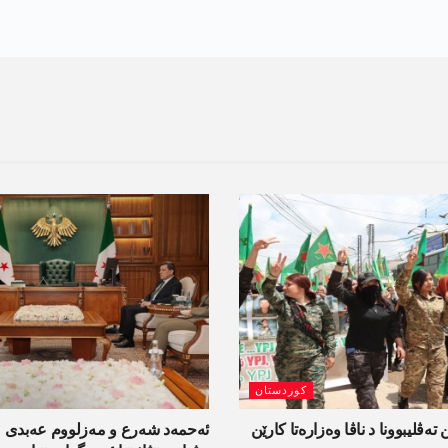
کوردستان
 تەڤلیبوونا د ناڤا وەزارەتا کارێن
ئەحمەد شەرع و مەزلووم عەبدی 