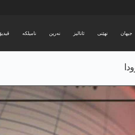
جیھان
نھێنی
ئانالیز
نەرین
نامیلکە
ڤیدیۆ