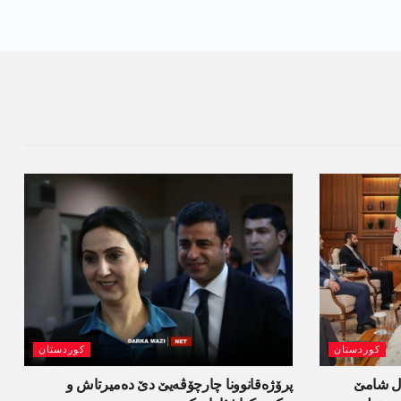
کوردستان
کوردستان
ل شامێ
پرۆژەقانوونا چارچۆڤەیێ دێ دەمیرتاش و