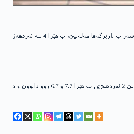
سەرۆکاتیا رێڤەبرنا رەوشا بلەز و کارەساتان (ئافاد) ل سەر مالپەرا خوە راگھاند، ل ناڤچەیا یەشیلیورت یا سەر ب پارێزگەھا مەلەتیێ، ب ھێزا 4 پلە ئەردھەژ
سبەھا رۆژا 6ێ سباتا 2023 ل ناڤچەیێن پازارجخ و ئەلبیستانێ یێن پارێزگەھا مەرەشێ یا باکورێ کوردستانێ 2 ئەردھەژێن ب ھێزا 7.7 و 6.7 روو دابوون و د