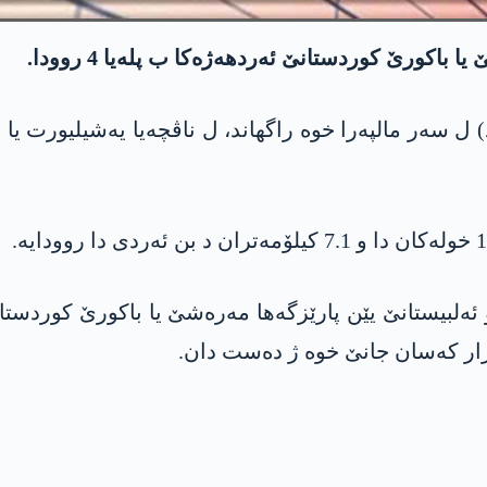
باکورێ کوردستانێ ئەردھەژەکا ب پلەیا 4 روودا.