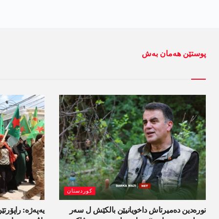
پوستێن ھەمان بەش
کوردستان
نورەدین دەمیرتاش داخویانیێن بالکێش ل سەر
یەپەژە: راپۆرتێن