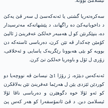
ئیسلامێ بوونە.
سەکرەتەریا گشتی یا ئه‌نه‌كه‌سێ ل سەر ڤێ یەکێ
د داخویانیەکێ دە راگهاند، د پێشهاتەکە مەترسیدار
دە، بنپێکرنێن کو ل هەمبەر خەلکێ عه‌فرینێ ژ ئالیێ
کۆمێن چەکدار ڤە تێن کرن، دەرباسی ئاستەکە دن
بوویە کو بێی هەبوونا رێگریەک یاسایی و ئەخلاقی،
زۆری ل ئۆل و باوەریا خەلکێ تێ کرن.
ئه‌نه‌كه‌س دبێژە، ژ رۆژا 1ێ نیسانێ ڤە نووچەیا دو
کوردێن ئێزدی یێن ل هەرێما عه‌فرینێ تێن بەلاڤکرن
کو ئەو ئۆلا خوە دگوهێرن و دەرباسی ناڤا ئۆلا
ئیسلامێ دبن. د ڤێ ئاتمۆسفەرا کو هەر کەس پێ