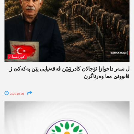
کوردستان
ل سەر داخوازا ئۆجالان کادرۆیێن ڤەقەتیایی یێن پەکەکێ ژ
قانوونێ مفا وەرناگرن
2026-08-09