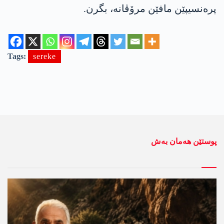
پرەنسیپێن مافێن مرۆڤانە، بگرن.
Tags:
sereke
پوستێن ھەمان بەش