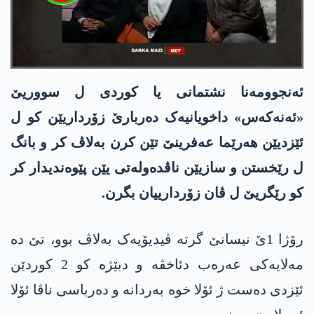
ئەنجوومەنا نشتمانی یا کوردی ل سووریێ
«ئه‌نه‌كه‌س» داخویانیەک دەربارێ زۆرداریێن کو ل
ئێزدیێن هەرێما عه‌فرینێ تێن کرن بەلاڤ کر و بانگ
ل رێخستن و سازیێن ناڤدەولەتی یێن پێوەندیدار کر
کو رێگریێ ل ڤان زۆردارییان بگرن.
رۆژا 1ێ نیسانێ گرتە ڤیدیۆیەک بەلاڤ بوو، تێ دە
مەلایەکی عەرەب دئاخڤە و دبێژە کو 2 کوردێن
ئێزدی دەست ژ ئۆلا خوە بەردانە و دەرباسی ناڤا ئۆلا