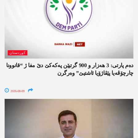
کوردستان
دەم پارتی: 3 ھەزار و 900 گرتیێن پەکەکێ دێ مفا ژ “قانوونا
چارچۆڤەیا پێڤاژۆیا ئاشتیێ” وەرگرن
2026-08-09