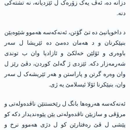
دزانە دە، ئەڤ یەک زۆرەک ل ئێزدیانە، نە تشتەکی
دنە.
د داخویانیێ دە تێ گۆتن، ئه‌نه‌كه‌سه‌ هەموو شێوەیێن
بنپێکرنان و د هەمان دەمێ دە ئێریشا ل سەر
باوەری و ئۆلێن خەلکێ و ئازادیا وان ب توندی
شەرمەزار دکە. ئێزدی ژ گەلێ کوردن، دڤێ رێز ل
وان وەرە گرتن و پاراستن و هەر ئێریشەک ل سەر
وان، بنپێکرنا ئۆلا ئیسلامێ یە ژی.
ئه‌نه‌كه‌سه‌ هەروه‌ها بانگ ل رێخستنێن ناڤدەولەتی و
مرۆڤی و سازیێن ناڤدەولەتی یێن پێوەندیدار دکە کو
پێشی ل ڤێ رەفتارێن کو ل دژی هەموو نرخ و