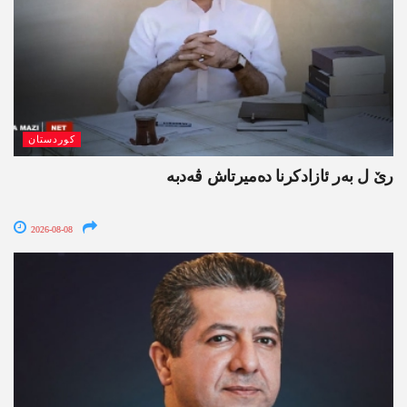
کوردستان
رێ ل بەر ئازادکرنا دەمیرتاش ڤەدبە
2026-08-08