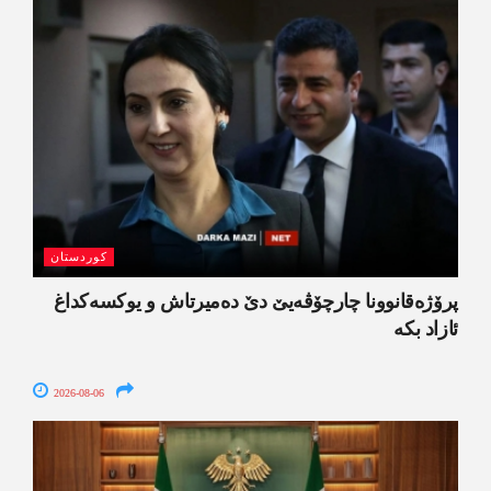
کوردستان
پرۆژەقانوونا چارچۆڤەیێ دێ دەمیرتاش و یوکسەکداغ
ئازاد بکە
2026-08-06