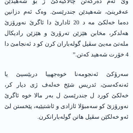
وێ ئەم دەرکەتن چالاکیەکێ ژ بۆ شەھیدێن
عەفرینێ، شەھیدێن جندرێسێ. وەک ئەم دزانین
دەما خەلکێ مە د 20 ئادارێ دا ئاگرێ نەورۆزێ
هەلدکر، مخابن ھێزێن تەرۆرێ و ھێزێن رادیکال
ملەتێ مەیێ سڤیل گولەباران کرن کو د ئەنجامێ دا
4 خۆرت شەھید کەتن.”
سەرۆکێ ئەنجومەنا خوەجھییا دربێسیێ یا
ئەنەکەسێ، ئدریس شێخ خەلەف ژی دیار کر،
خەلکێ کورد ل جندرێسێ ل بەر مالا خوە ئاگرێ
نەورۆزێ کو سەمبۆلا ئازادی و ئاشتیێیە، پێخستن لێ
ئەو خەلکێن سڤیل ھاتن گولەبارانکرن.