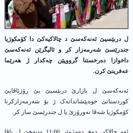
ل دربێسیێ ئەنەکەسێ د چالاکیەکێ دا کۆمکوژیا
جندرێسێ شەرمەزار کر و ئالیگرێن ئەنەکەسێ
داخوازا دەرخستنا گرووپێن چەکدار ژ ھەرێما
عەفرینێ کرن.
ئەنەکەسێ ل باژارێ دربێسیێ یێ رۆژئاڤایێ
کوردستانێ خوەپێشاندانەک ژ بۆ شەرمەزارکرنا
کۆمکوژیا شەڤا نەورۆزێ یا ل جندرێسێ ساز کر.
ئەو چالاکی دوھ دەمژمێر 11:00 سبەھێ ل ناڤا