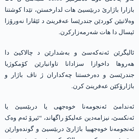
بازارا باژارێ دربێسیێ ھات لدارخستن، تێدا کوشتنا
وەلاتیێن کوردێن جندرێسا عەفرینێ د ئێڤارا نەورۆزا
ئیسال دا ھات شەرمەزارکرن.
ئالیگرێن ئەنەکەسێ و بەشدارێن د چالاکیێ دا
ھەروھا داخوازا سزادانا تاوانبارێن کۆمکوژیا
جندرێسێ و دەرخستنا چەکداران ژ ناڤ باژار و
باژارۆکێن عەفرینێ کرن.
ئەندامێ ئەنجومەنا خوەجھی یا دربێسیێ یا
ئەنکسێ، نیزامەدین عەلیکۆ راگھاند، “ئیرۆ ئەم وەک
ئەنجومەنا خوەجھییا باژارێ دربێسیێ و گوندەوارێن