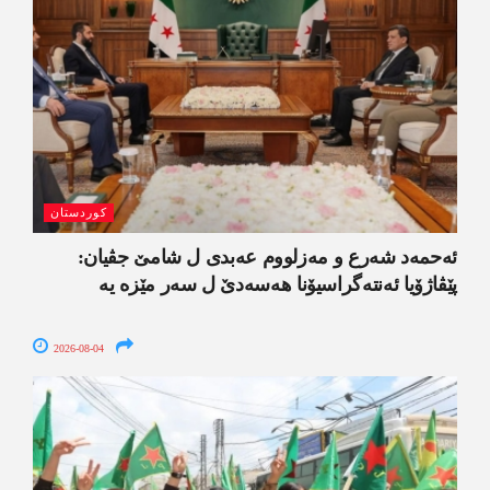
کوردستان
ئەحمەد شەرع و مەزلووم عەبدی ل شامێ جڤیان:
پێڤاژۆیا ئەنتەگراسیۆنا ھەسەدێ ل سەر مێزە یە
2026-08-04