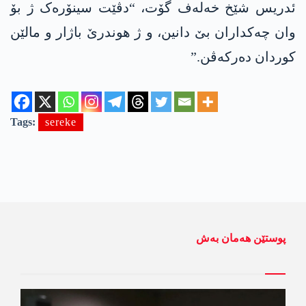
ئدریس شێخ خەلەف گۆت، “دڤێت سینۆرەک ژ بۆ
وان چەکداران بێ دانین، و ژ ھوندرێ باژار و مالێن
کوردان دەرکەڤن.”
Tags:
sereke
پوستێن ھەمان بەش