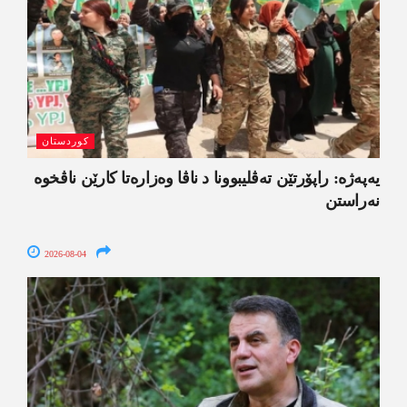
کوردستان
یەپەژە: راپۆرتێن تەڤلیبوونا د ناڤا وەزارەتا کارێن ناڤخوە
نەراستن
2026-08-04