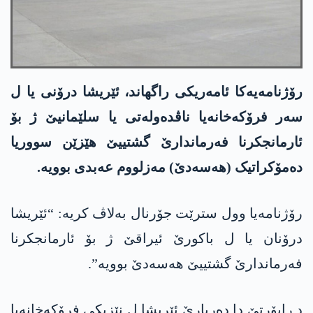
رۆژنامەیەکا ئامەریکی راگھاند، ئێریشا درۆنی یا ل
سەر فرۆکەخانەیا ناڤدەولەتی یا سلێمانیێ ژ بۆ
ئارمانجکرنا فەرماندارێ گشتییێ ھێزێن سووریا
دەمۆکراتیک (ھەسەدێ) مەزلووم عەبدی بوویە.
رۆژنامەیا وول سترێت جۆرنال بەلاڤ کریە: “ئێریشا
درۆنان یا ل باکورێ ئیراقێ ژ بۆ ئارمانجکرنا
فەرماندارێ گشتییێ ھەسەدێ بوویە”.
د راپۆرتێ دا دەربارێ ئێریشا ل نێزیکی فرۆکەخانەیا