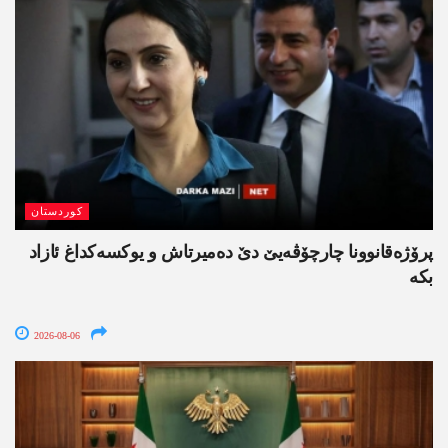
کوردستان
پرۆژەقانوونا چارچۆڤەیێ دێ دەمیرتاش و یوکسەکداغ ئازاد
بکە
2026-08-06