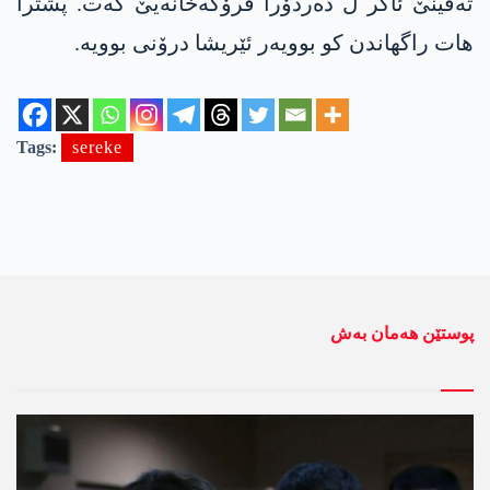
تەقینێ ئاگر ل دەردۆرا فرۆکەخانەیێ کەت. پشترا
ھات راگھاندن کو بوویەر ئێریشا درۆنی بوویە.
Tags:
sereke
پوستێن ھەمان بەش