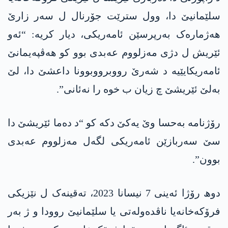
سلێمانیێ دا، وول سترێت جۆرنال ل سەر زارێ
ھەژمارەک بەرپرسێن ئامەریکی، دیار کریە: “ئەو
ئێریش ل دژی مەزلووم عەبدی بوو کو ھەڤپەیمانێ
ئامەریکایێیە د شەرێ رووبرووبوونا داعشێ دا، لێ
بەلێ ئێریشێ چ زیان ب خوە را نەئانی”.
رۆژنامە بەحسا وێ یەکێ دکە کو “د دەما ئێریشێ دا
سێ سەربازێن ئامەریکی لگەل مەزلووم عەبدی
بوون”.
دوھ رۆژا ئەینی 7 نیسانا 2023، تەقینەک ل نێزیکی
فرۆکەخانەیا ناڤدەولەتی یا سلێمانیێ روودا و ژ بەر