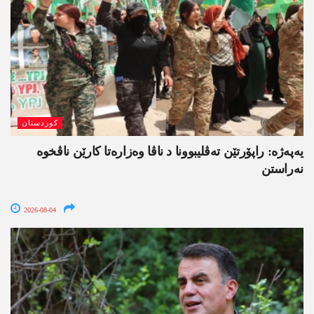
کوردستان
یەپەژە: راپۆرتێن تەڤلیبوونا د ناڤا وەزارەتا کارێن ناڤخوە
نەراستن
2026-08-04