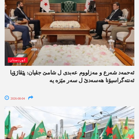
کوردستان
ئەحمەد شەرع و مەزلووم عەبدی ل شامێ جڤیان: پێڤاژۆیا
ئەنتەگراسیۆنا ھەسەدێ ل سەر مێزە یە
2026-08-04