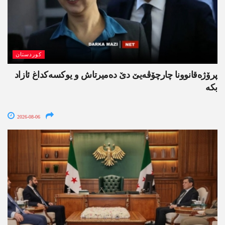
کوردستان
پرۆژەقانوونا چارچۆڤەیێ دێ دەمیرتاش و یوکسەکداغ ئازاد
بکە
2026-08-06