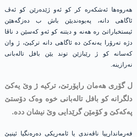
هه‌روه‌ها ئەشکەرە کر کو ئەو ژێدەرێن کو ئەڤ
ئاگاهی دانە، په‌یوه‌ندیێن باش ب دەزگەهێن
ئیستخباراتێ رە هەنە و دیتنە کو ئەو کەسێن د ناڤا
دژه‌ ته‌رۆرا یه‌نه‌كێ ده‌ ئاگاهی دانە ترکیێ، ژ وان
کەسانه‌ کو ژ رێبازێن توند یێن بافل تالەبانی
نەرازینە.
ل گۆری هەمان راپۆرتێ، ترکیە ژ وێ یەکێ
دلگرانە کو بافل تالەبانی خوە وەک دۆستێ
په‌كه‌كێ و کۆمێن گرێدایی وێ نیشان دده‌.
فەرماندارییا ناڤەندی یا ئامەریکی دەرەنگیا ئینیێ