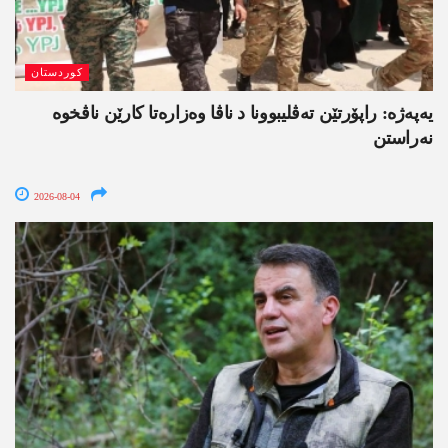
کوردستان
یەپەژە: راپۆرتێن تەڤلیبوونا د ناڤا وەزارەتا کارێن ناڤخوە
نەراستن
2026-08-04