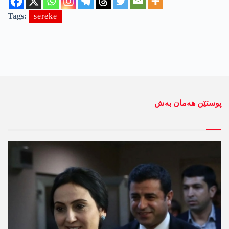
Tags:
sereke
پوستێن ھەمان بەش