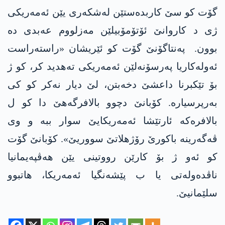
گۆت کو سێ کاربدەستێن لەشکەری یێن ئه‌مەریکی
ژی د کاروانێ ئۆتۆمۆبیلێن مه‌زلووم عه‌بدی دە
بوون. پەنتاگۆنێ گۆت کو ئێریشان «راستەراست
ئەولەکاریا پەرسۆنەلێن ئه‌مەریکی تەهدید کر، کو ژ
بۆ تێکبرنا داعشێ دخەبتن، لێ دیار نەکر کو کی
بەرپرسیارە. کۆبانێ دچوو بالافرگەهێ دا کو ل
بالافرەکە ئارتێشا ئه‌مەریکایێ سوار ببە و وی
ڤەگەرینە باکورێ رۆژهلاتێ سووریێ». کۆبانێ گۆت
کو ئەو ژ بۆ کارێن رووتینی یێن هه‌ڤپه‌یمانیا
ناڤده‌وله‌تی یا ب پێشەنگیا ئه‌مەریکا، هاتبوو
سلێمانیێ.