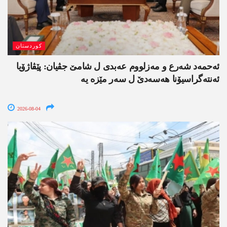
کوردستان
ئەحمەد شەرع و مەزلووم عەبدی ل شامێ جڤیان: پێڤاژۆیا
ئەنتەگراسیۆنا ھەسەدێ ل سەر مێزە یە
2026-08-04