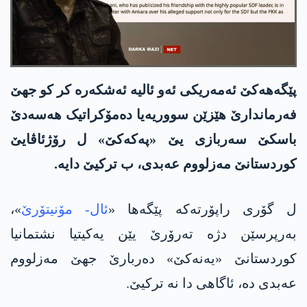
پێگه‌هه‌كێ ئه‌مەریکی ئه‌و ئالیه‌ ئه‌شكه‌ره‌ كر كو جهێ
فەرماندارێ هێزێن سووریەیا دەمۆکراتیک هه‌سه‌دێ
باسكێ سه‌ربازی یێ «په‌كه‌كێ» ل رۆژئاڤایێ
کوردستانێ مه‌زلووم عەبدی، ب تركیێ دایه‌.
ل گۆری راپۆرته‌كه‌ پێگه‌ها «
ئال- مۆنیتۆرێ
»،
بەرپرسێن دژه‌ تەرۆرێ یێن یەکیتیا نشتمانیا
کوردستانێ «یه‌نه‌كێ» دەربارێ جهێ مه‌زلووم
عەبدی دە، ئاگاهی دا نە ترکیێ.