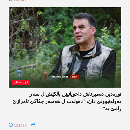
کوردستان
نورەدین دەمیرتاش داخویانیێن بالکێش ل سەر
دەولەتبوونێ دان: “دەولەت ل ھەمبەر جڤاکێ ئامرازێ
زلمێ یە”
2026-08-04