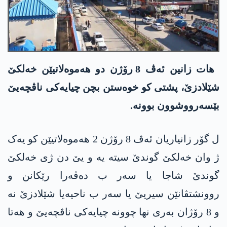
ھات زانین ئەڤ 8 رۆژن دو ھەموەلاتیێن خەلکێ
شێلادزێ، پشتی کو خوەستن بچن چیایەکی ناڤچەیێ
بێسەرووشوون بوونە.
ل گۆر زانیاریان ئەڤ 8 رۆژن 2 ھەموەلاتیێن کو یەک
ژ وان خەلکێ گوندێ سیتە یە و یێ دن ژی خەلکێ
گوندێ شاجا یا سەر ب دەڤەرا رێکانن و
روونشتڤانێن سیریێ یا سەر ب ناحیەیا شێلادزێ نە
و 8 رۆژان بەری نھا چوونە چیایەکی ناڤچەیێ و ھەتا