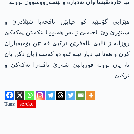
نھا چارەنڤیسا وان نەدیارە و بێسەرووشوون بوونە.
ھێژایی گۆتنێیە کو چیایێن ناڤچەیا شێلادزێ و
سینۆرێ وێ ناحیەیێ ژ بەر ھەبوونا بنکەیێن پەکەکێ
رۆژانە ژ ئالیێ بالەفرێن ترکیێ ڤە تێن بۆمبەباران
کرن و ھەتا نھا دیار نینە ئەو دو کەسە ژیان دکن یان
نا، یان بوونە قوربانیێ شەرێ ناڤبەرا پەکەکێ و
ترکیێ.
Tags:
sereke