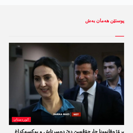
پوستێن ھەمان بەش
کوردستان
پرۆژەقانوونا چارچۆڤەیێ دێ دەمیرتاش و یوکسەکداغ