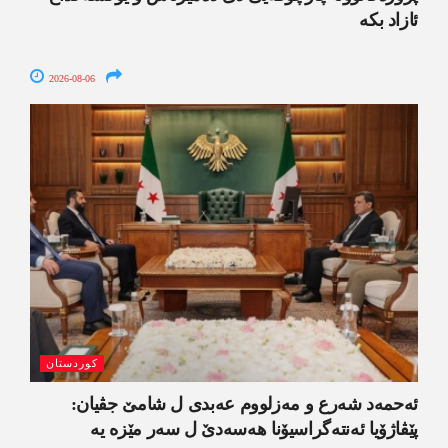
ئازاد بکە
2026-08-06
کوردستان
ئەحمەد شەرع و مەزلووم عەبدی ل شامێ جڤیان:
پێڤاژۆیا ئەنتەگراسیۆنا ھەسەدێ ل سەر مێزە یە