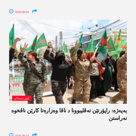
2026-08-04
کوردستان
یەپەژە: راپۆرتێن تەڤلیبوونا د ناڤا وەزارەتا کارێن ناڤخوە
نەراستن
2026-08-04