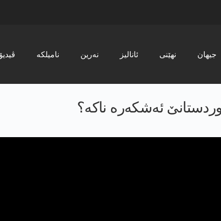
جیھان
نھێنی
ئانالیز
نەرین
نامیلکە
ڤیدیۆ
کوردستانێ ئەشکەرە ناکە؟