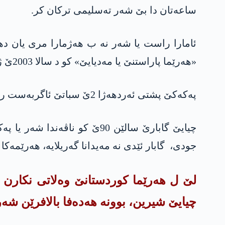
ساعەتان دا بێ شەر تەسلیمی ترکان کر.
ئامارا راست یا شەر نە ب هەژمارا مری یان ده
«هەرێما پاراستنێ یا مەدیایێ» کو د سالا 2003ێ ژ ئالیێ په‌كه‌كێ ڤە هاتبوو راگهاندن، نها د بن کۆنترۆلا دەولەتا ترک دا یە.
په‌كه‌كێ پشتی ئەردهەژا 2ێ سباتێ ئاگربەست راگهاند، ب راستی ژی په‌كه‌كە چ شەری ناکەت کو ئاگربەستێ راگه‌هینیت.
چیایێ گابارێ سالێن 90ێ کو ن
جودی، گابار ئێدی نە مه‌یدانا گەریلایە، هەرێمەکا
چیایێ شیرین، بوونه‌ هەدەفا بالافرێن شەر