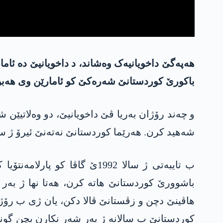
هه‌په‌گێ داخویانیەک وەشاند، د داخویانیێ دە ئام
باکورێ کوردستانێ شەرەکێ کو ئامارێن وی هه‌بن و
و چەند رۆژان بەریا ڤێ داخویانیێ، دو وەلاتیێن ش
شەهید کرن. هەرێما کوردستانێ نەتەنێ ئیرۆ ژ سالا 1986ێ بوویە قوربانیا ڤی شەرێ بێ ئارمانج یێ په‌كه‌كێ و ئارتێ
ب تایبەتی ژ سالا 1992ێ گاڤ
کوردستانێ ب سالانە ژ بەر شەر نکارن بچن گوندێن