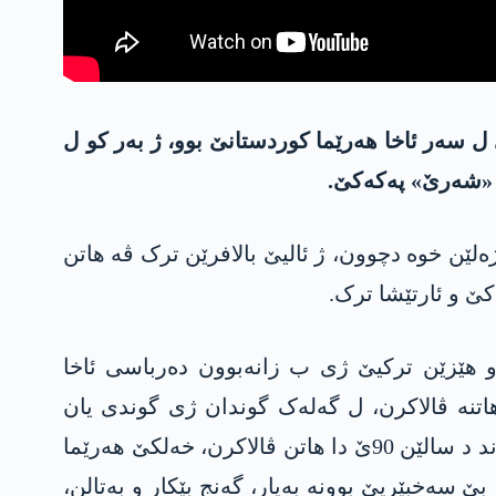
ێ ل سەر ئاخا هەرێما کوردستانێ بوو، ژ بەر کو ل
 «شەرێ» په‌كه‌كێ.
ه‌لێن خوە دچوون، ژ ئالیێ بالافرێن ترک ڤە هاتن
 په‌كه‌كێ و هێزێن ترکیێ ژی ب زانەبوون دەرباسی ئاخا
ژ بەر شەر و ئالۆزیێن په‌كه‌كێ نێزیکی 800 گوندێن باشوور هاتنە ڤالاکرن، ل گەلەک گوندان ژی گوندی یان
هاڤینێ دچن و زڤستانێ ڤالا دکن، یان ژی ب رۆژ دچن و ب شەڤ ڤەدگەرن باژار، ژ ڤان گوندان 500 گوند د سالێن 90ێ دا هاتن ڤالاکرن، خەلکێ هەرێما
 سەخبێریێ بوونە بەیار، گه‌نج بێکار و بەتالن،