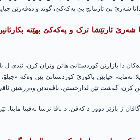
انا شەرێ بێ ئارمانج یێ په‌كه‌كێ، گوند و دەڤەرێن چیا
 شەرێ ئارتێشا ترک و په‌كه‌كێ بهێته‌ بكارئان
کان دا باژارێن کوردستانێ هاتن وێران کرن، ئێدی ل
ا نەمایە، چیایێن باکورێ کوردستانێ یێن وەکە «جیلۆ، 
ن کرن، گەشت تێن لدارخستن، ناڤەندێن وەرزشێن ئاڤێ و
ن ژ باژێر دوور د کەڤن، د ناڤا ترسا پەقینا ماینا، ئێ