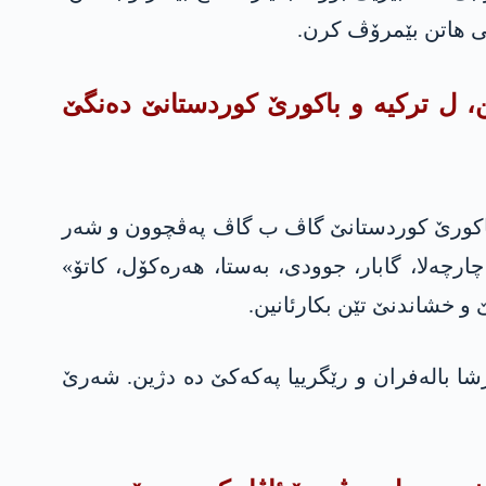
یی هاتن بێمرۆڤ کرن.
ین، ل ترکیە و باکورێ کوردستانێ دەنگێ
 باکورێ کوردستانێ گاڤ ب گاڤ پەڤچوون و شەر
چارچەلا، گابار، جوودی، بەستا، هەرەکۆل، کاتۆ»
 خشاندنێ تێن بکارئانین.
رشا بالەفران و رێگرییا په‌كه‌كێ دە دژین. شەرێ