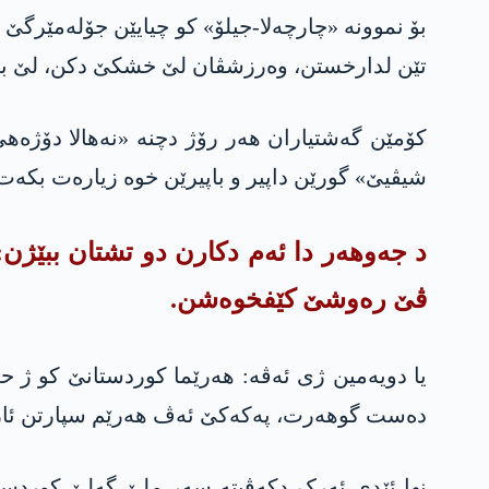
بۆ نموونه‌ «چارچەلا-جیلۆ» کو چیایێن جۆلەمێرگێ
تێن لدارخستن، وەرزشڤان لێ خشکێ دکن، لێ بەل
شیڤیێ» گورێن داپیر و باپیرێن خوە زیارەت بکەت
د جەوهەر دا ئەم دکارن دو تشتان ببێژن:
ڤێ رەوشێ کێفخوەشن.
دەست گوهەرت، په‌كه‌كێ ئەڤ هەرێم سپارتن ئار
نها ئێدی ئەرک دکەڤیتە سەر ملێ گەلێ کوردستان