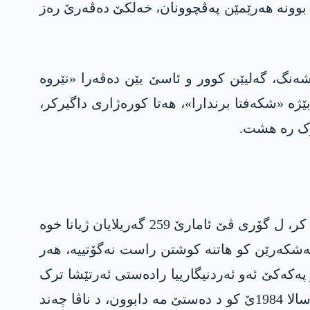
» بوونە هەرێمێن پەڤچوونان، خەلکێ دەڤەرێ رەز
ری دەولەمەند و قەشەنگ، گەلیێن کوور و ئاسێ یێن دەڤەرا «نێروە
ژە «شکەفتا برندارا»، هەتا کورەژاری داگیرکر،
ترک رە هشت.
د سەر ڤێ ئۆپەراسیۆنێ را سالەک دەرباس بوو، په‌كه‌كێ ئامارا ڤێ ئۆپەراسیۆنێ رۆژێن بۆری ئەشکەرە کر، ل گۆری ڤێ ئامارێ 259 گەریلایان ژیانا خوە
ەژمارا لەشکەرێن کو هاتنە کوشتن راست نەگۆتییە، هەر
ه‌كه‌كێ ئەو ئەردنیگارییا رادەستی ئەرتێشا ترک
کری و د چەند ساعەتان دا ژ ڤان گران دەرکەتی گۆتبان، وەکە نموونه‌ دڤیابوو گۆتبا: مە ئەو دەڤەرێن ژ سالا 1984ێ كو د دەستێ مە دابوون، د ناڤا چەند