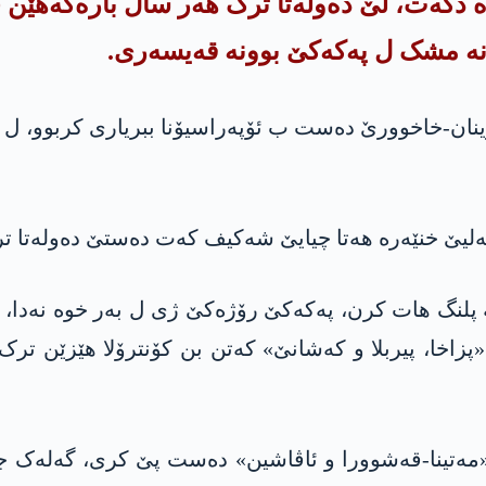
ە دکەت، لێ دەولەتا ترک هەر سال بارەگەهێن
نە مشک ل په‌كه‌كێ بوونە قەیسەری.
تا شەمزینان-خاخوورێ دەست ب ئۆپەراسیۆنا ببریاری کربوو
یۆنا پەنچە پلنگ هات کرن، په‌كه‌كێ رۆژەکێ ژی ل بەر خوە ن
زاخا، پیربلا و کەشانێ» کەتن بن کۆنترۆلا هێزێن ترک
لا 2021ێ دا ل سەر خەتا «مەتینا-قەشوورا و ئاڤاشین» دەست پێ کری