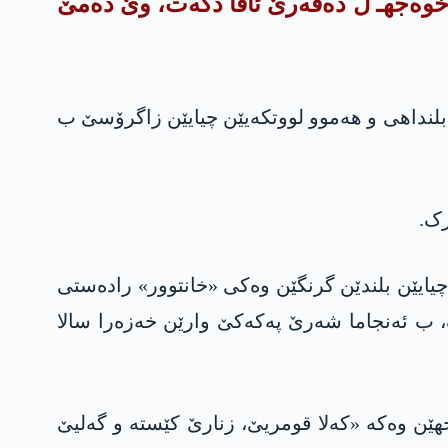
 خوەجهـ ل دەڤەرێ ئاڤا دکەت، وێ دەمێ
، ل بلنداهی و هەموو لووتکەیێن چیایێن زاگرۆسێ ب
ەدا، چیایێن بلندێن گرنگێن وەکی «خانتوور» رادەستی
، ب ئەنجاما شەرێ په‌كه‌كێ وارێن خەزەرا سالا
، گەلەک جهێن وەکە «کەلا قومریێ، زنارێ کێسته‌ و گەلیێ