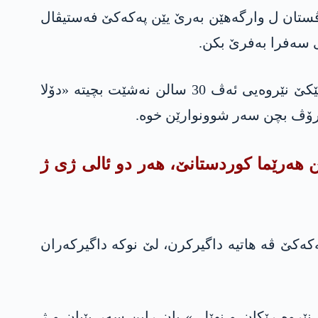
زڤستان ل وارگەهێن بەرێ یێن په‌كه‌كێ فەستیڤال
 سەفرا بەفرێ بکن.
کۆمێن گه‌شتیاران هەر رۆژ دچنه‌ «نه‌هالا دۆژەهێ» یا گوندێ هەسپستێ و شکەفتان زیارەت دکن، لێ ئێكێ نێروەیی ئەڤ 30 سالن نه‌شێت بچیته‌ «دۆلا
 مرۆڤ بچن سەر شوونوارێن خوە.
ن هەرێما کوردستانێ، هەر دو ئالی ژی ژ
 کو ژ حه‌فته‌نین هەتا برادۆستێ درێژ دبیت، 30 سالن ژ ئالیێ په‌كه‌كێ ڤە هاتیە داگیرکرن، لێ نوکە داگیرکەران
ێروە رێکان و نهێلی» یان رابن سەر پێیان و ژ