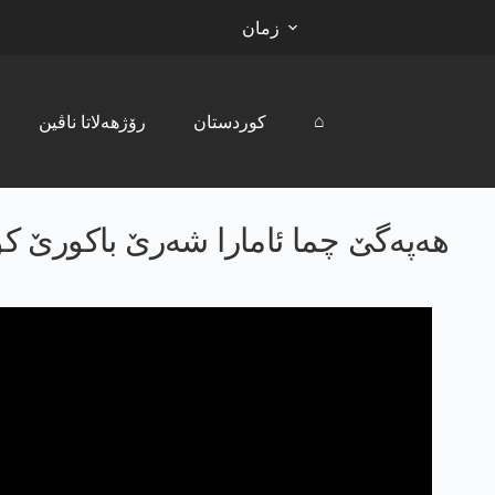
زمان
⌂
کوردستان
رۆژھەلاتا ناڤین
هه‌په‌گێ چما ئامارا شەرێ باکورێ 