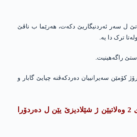
اتێ ل سەر ئەردنیگاریێ دکەت، هەرێما ب ناڤێ
ن، هەر رۆژ کۆمێن سەیرانییان دەردکەڤنه‌ چیایێ گابار و
لێ ل هەرێما کوردستانێ وەلاتی نکارن بچن گوندێن خوە گیایی کۆم بکن، بەریا نها ژی 2 وەلاتیێن ژ شێلادیزێ یێن ل دەردۆرا