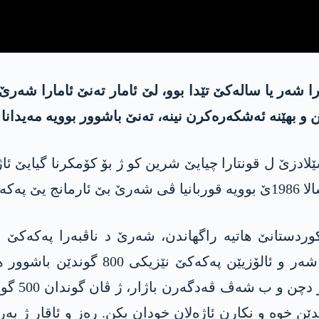
ارا شەر یا سالەکێ تێدا بوو، لێ ئامار تەنێ ئامارا شەر
 بهێنه‌ ئەشکەرەکرن نینە، تەنێ باشوور بوویە مه‌یدانا
ێلادزێ ل قونتارا چیایێ شرین کو ژ بۆ کۆمکرنا گیایێ ئاژ
شا ترک.
ا کو پارلامەنتۆیا کوردستانێ هاتیه‌ راگهاندن، شەرێ د ناڤبەرا
باشوورێ کوردستانێ هاتە کرن، هەتا نها 
 خوە و نکارن ئاژەلان خودان بکن. رەز و ئاقار ژ بەر بێ