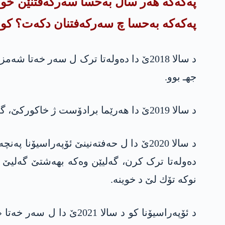
په‌كه‌كە هەر سال بەحسا سەرکەفتنێن خو
په‌كه‌كە بەحسا چ سەرکەفتنان دکەت؟ کو
د سالا 2018ێ دا دەولەتا ترک ل سەر خە
جهـ بوو.
د سالا 2019ێ دا هەرێما برادۆست ژ خاكورکێ، گەلیێ خنێەره‌ هەتا چیایێ شەکیف کەت دەستێ دەولەتا ترک.
د سالا 2020ێ دا ل حه‌فته‌نینێ ئۆپەراس
دەولەتا ترک کرن، گەلیێن وەکە بهەشتێ گەلیێ «پ
نوکە تۆك لێ د خوینە.
د ئۆپەراسیۆنا کو د سا