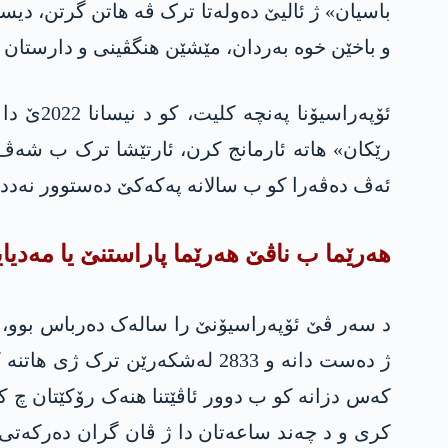
باسیان» ژ ئالیێ دەولەتا ترک ڤە هاتن گرتن، دی
و باخێن خوە بەردان، مێشێن هنگڤینی و دارستان 
ئۆپەراس
رێکان» هاتە ئارمانج کرن، ئارتێشا ترک ب شەڤ ژ
ئەڤ دەڤەرا کو ب سالانە په‌كه‌كێ دەستوور نەدد
هەرێما ب ناڤێ هەرێما پاراستنێ یا مەدیایێ
ژ دەست دانە و 2833 لەشکەرێن 
کەس دزانە کو ب دوور ئاڤێتنا هنەک رۆکێتان چ کو