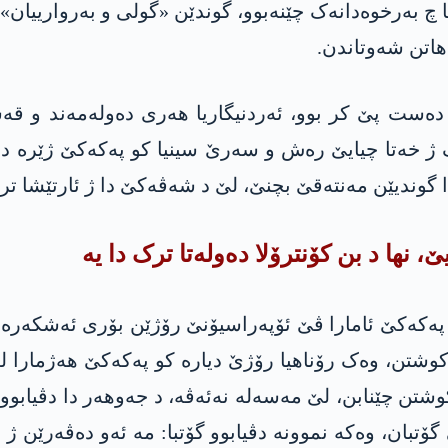
سا چ بەرخوەدانەک چێنەبوو، گوندێن «گولی و بەروارییان
هاتن شەوتاندن.
یۆنا پەنچە کلیت، کو د نیسانا 2022ێ دا دەست پێ کر بوو، ئەردنیگاریا هە
 خەتا چیایێ رەش و سەرێ سینیا کو په‌كه‌كێ ژێرە دبێ
ا گوندیێن مەنتەقێ بچنێ، لێ د شەڤەکێ دا ژ ئارتێشا 
، نها د بن کۆنترۆلا دەولەتا ترک دا یە
ترک ژی هاتنە کوشتن، وەک رۆناهیا رۆژێ دیارە کو په‌كه‌كێ ه
شتن چێنابن، لێ مەسەلە نەئەڤە، د جەوهەر دا دڤیابوو پ