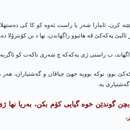
ێته‌ کرن، ئامارا شەر یا راست ئەوە کو کا کی دەستهل
اڤەندا شەر یا په‌كه‌كێ بوو، نوکە بوویە جهێ چیاڤان و گەشتیارا
 گەشتیاری یە.
.