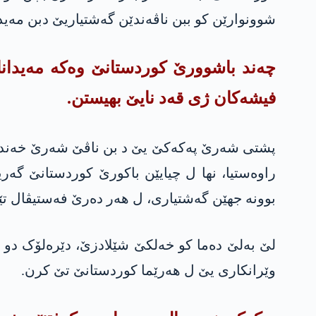
شوونوارێن کو ببن ناڤەندێن گەشتیاریێ دبن مه‌ید
چه‌ند باشوورێ کوردستانێ وەکە مه‌یدانا
فیشەکان ژی قەد نایێ بهیستن.
پشتی شەرێ په‌كه‌كێ یێ د بن ناڤێ شەرێ خەندە
راوەستیا، نها ل چیایێن باکورێ کوردستانێ گەریل
بوونە جهێن گەشتیاری، ل هەر دەرێ فەستیڤال تێ
لێ بەلێ دەما کو خەلکێ شێلادزێ، دێرەلۆک دو گاڤا
وێرانکاری یێ ل هەرێما کوردستانێ تێ کرن.