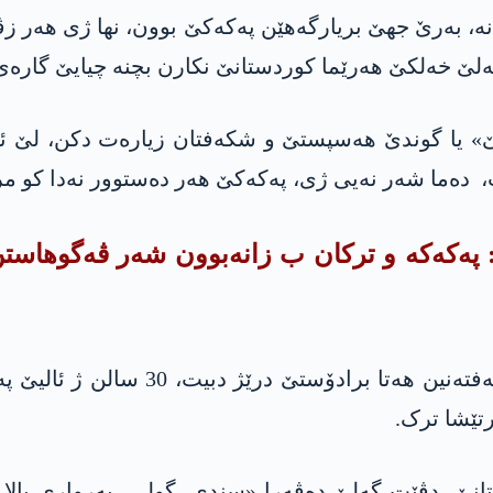
 نە، بەرێ جهێ بریارگەهێن په‌كه‌كێ بوون، نها ژی هەر 
ێ خەلکێ هەرێما کوردستانێ نکارن بچنه‌ چیایێ گارەی
، دەما شەر نه‌یی ژی، په‌كه‌كێ هه‌ر دەستوور نەدا کو
 په‌كه‌كە و ترکان ب زانەبوون شەر ڤه‌گوهاست
یا دویەمین ژی ئەڤە: هەرێما کوردستانێ
تێشا ترک.
ێ، دڤێت گەلێ دەڤەرا «سندی، گولی، بەرواری بالا، ن