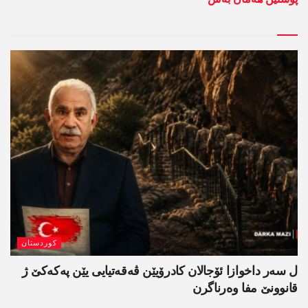
کوردستان
ل سەر داخوازا ئۆجالان کادرۆیێن ڤەقەتیایی یێن پەکەکێ ژ
قانوونێ مفا وەرناگرن