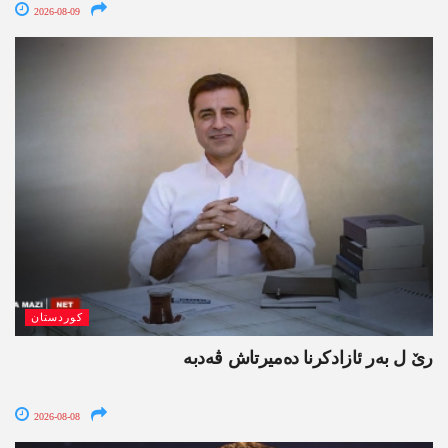
2026-08-09
کوردستان
رێ ل بەر ئازادکرنا دەمیرتاش ڤەدبە
2026-08-08