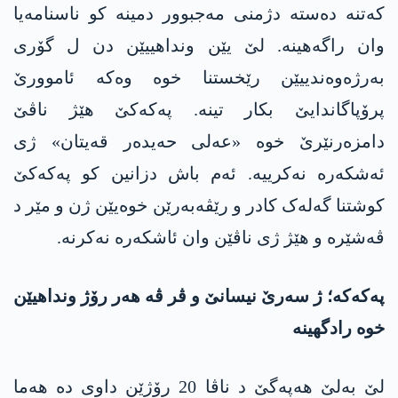
کەتنە دەستە دژمنی مەجبوور دمینە کو ناسنامەیا
وان راگەھینە. لێ یێن ونداھییێن دن ل گۆری
بەرژەوەندییێن رێخستنا خوە وەکە ئاموورێ
پرۆپاگاندایێ بکار تینە. پەکەکێ ھێژ ناڤێ
دامزەرنێرێ خوە «عەلی حەیدەر قەیتان» ژی
ئەشکەرە نەکرییە. ئەم باش دزانین کو پەکەکێ
کوشتنا گەلەک کادر و رێڤەبەرێن خوەیێن ژن و مێر د
ڤەشێرە و ھێژ ژی ناڤێن وان ئاشکەرە نەکرنە.
پەکەکە؛ ژ سەرێ نیسانێ و ڤر ڤە ھەر رۆژ ونداھیێن
خوە رادگھینە
لێ بەلێ ھەپەگێ د ناڤا 20 رۆژێن داوی دە ھەما