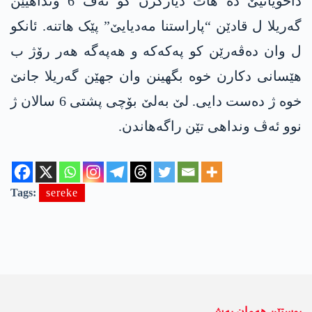
داخویانیێ دە ھات دیارکرن کو ئەڤ 6 ونداھیێن
گەریلا ل قادێن “پاراستنا مەدیایێ” پێک ھاتنە. ئانکو
ل وان دەڤەرێن کو پەکەکە و ھەپەگە ھەر رۆژ ب
ھێسانی دکارن خوە بگھینن وان جهێن گەریلا جانێ
خوە ژ دەست دایی. لێ بەلێ بۆچی پشتی 6 سالان ژ
نوو ئەڤ ونداھی تێن راگەھاندن.
Tags:
sereke
پوستێن ھەمان بەش