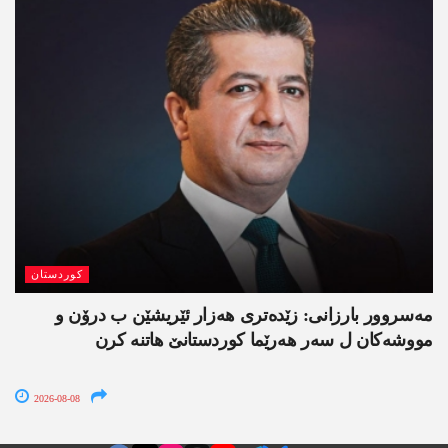
کوردستان
مەسروور بارزانی: زێدەتری ھەزار ئێریشێن ب درۆن و
مووشەکان ل سەر ھەرێما کوردستانێ ھاتنە کرن
2026-08-08