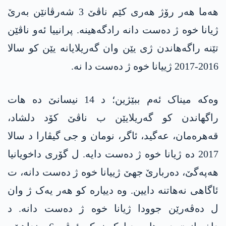
ھەما ھەر رۆژ ھەری کێم ناڤێ 3 شەرڤانێن بەرێ
ژیانا خوە ژ دەست دانە رادگەھینە. پرانییا ئەو ناڤێن
تێنە راگەھاندن ژی یێن وان گەریلایانە یێن کو سالا
2016-2017 ژییانا خوە ژ دەست دا نە.
وەکە میناک ئەم ببێژین؛ د 14 نیسانێ دە ھات
راگھاندن کو گەریلایێن ب ناڤێ کۆد دلشاد،
قەھرەمان، عەگید، ئاگر، نومان و جی گیڤارا د سالا
2017 دە ژیانا خوە ژ دەست دایە. ل گۆری داخویانیا
ھەپەگێ، دەربارێ جھێ ژییانا خوە ژ دەست دانە، ت
ئاگاھی نەھاتنە دایین. وە دییارە کو ھەر یەک ژ وان
ل دەڤەرێن جوودا ژیانا خوە ژ دەست دانە. د