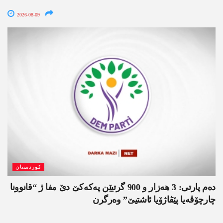
2026-08-09
کوردستان
دەم پارتی: 3 ھەزار و 900 گرتیێن پەکەکێ دێ مفا ژ “قانوونا
چارچۆڤەیا پێڤاژۆیا ئاشتیێ” وەرگرن