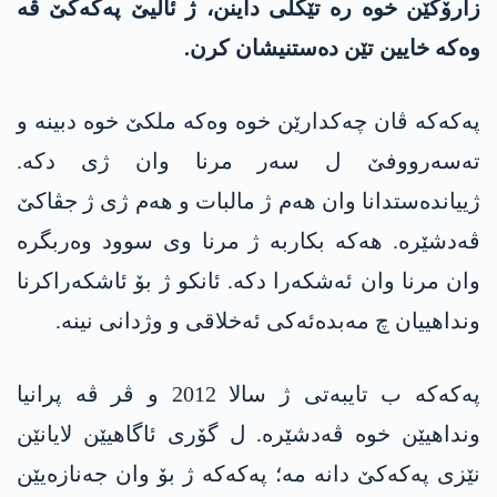
زارۆکێن خوە رە تێکلی داینن، ژ ئالیێ پەکەکێ ڤە
وەکە خایین تێن دەستنیشان کرن.
پەکەکە ڤان چەکدارێن خوە وەکە ملکێ خوە دبینە و
تەسەرووفێ ل سەر مرنا وان ژی دکە.
ژییاندەستدانا وان ھەم ژ مالبات و ھەم ژی ژ جڤاکێ
ڤەدشێرە. ھەکە بکاربە ژ مرنا وی سوود وەربگرە
وان مرنا وان ئەشکەرا دکە. ئانکو ژ بۆ ئاشکەراکرنا
ونداھییان چ مەبدەئەکی ئەخلاقی و وژدانی نینە.
پەکەکە ب تایبەتی ژ سالا 2012 و ڤر ڤە پرانیا
ونداھیێن خوە ڤەدشێرە. ل گۆری ئاگاھیێن لایانێن
نێزی پەکەکێ دانە مە؛ پەکەکە ژ بۆ وان جەنازەیێن