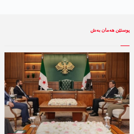
پوستێن ھەمان بەش