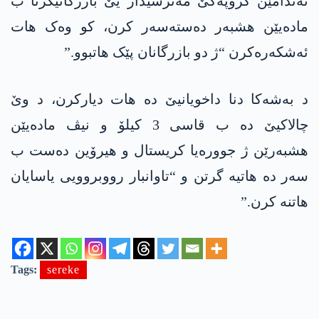
ئەندامێن گرۆپەکێ مەترسیدار یێ بازرگانیکرنا ب
مادەیێن ھشبەر دەستەسەر کرن، کو وەک ھات
ئەشکەرەکرن “ژ دو بازرگانان پێک ھاتبوو.”
د بەشەکا دنا داخویانیێ دە ھات دیارکرن، د وێ
چالاکیێ دە ب قاسی 3 کیلۆ و نیڤ مادەیێن
ھشبەرێن ژ جوورەیا کریستال و هیرۆین دەست ب
سەر دە ھاتیە گرتن و “تاوانبار رووبروویی یاسایان
ھاتنە کرن.”
Tags:
sereke