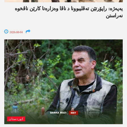
یەپەژە: راپۆرتێن تەڤلیبوونا د ناڤا وەزارەتا کارێن ناڤخوە
نەراستن
2026-08-04
کوردستان