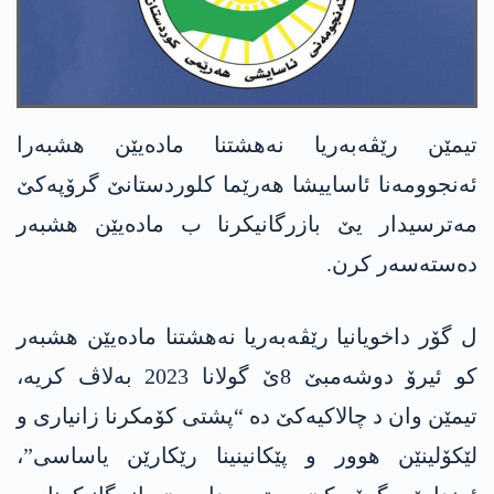
تیمێن رێڤەبەریا نەھشتنا مادەیێن ھشبەرا
ئەنجوومەنا ئاساییشا ھەرێما کلوردستانێ گرۆپەکێ
مەترسیدار یێ بازرگانیکرنا ب مادەیێن ھشبەر
دەستەسەر کرن.
ل گۆر داخویانیا رێڤەبەریا نەھشتنا مادەیێن ھشبەر
کو ئیرۆ دوشەمبێ 8ێ گولانا 2023 بەلاڤ کریە،
تیمێن وان د چالاکیەکێ دە “پشتی کۆمکرنا زانیاری و
لێکۆلینێن ھوور و پێکانینینا رێکارێن یاساسی”،