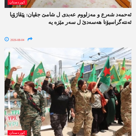
کوردستان
ئەحمەد شەرع و مەزلووم عەبدی ل شامێ جڤیان: پێڤاژۆیا
ئەنتەگراسیۆنا ھەسەدێ ل سەر مێزە یە
2026-08-04
کوردستان