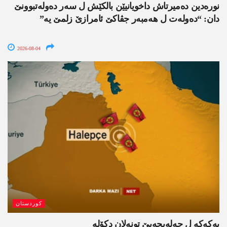
نورەدین دەمیرتاش داخویانیێن بالکێش ل سەر دەولەتبوونێ
دان: “دەولەت ل ھەمبەر جڤاکێ ئامرازێ زلمێ یە”
2026-08-04
کوردستان
پەکەکە ل حەلەبجەیێ تونەلان دکۆلە