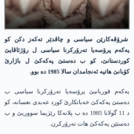
شرۆڤەکارێن سیاسی و چاڤدێر تەکەز دکن کو
یەکەم پرۆسەیا تەرۆرکرنا سیاسی ل رۆژئاڤایێ
کوردستانێ، کو ب دەستێ پەکەکێ ل باژارێ
کۆبانێ ھاتیە ئەنجامدان سالا 1985 دە بوو.
یەکەم قوربانیێ پرۆسەیا تەرۆرکرنا سیاسی ب
دەستێ پەکەکێ خەباتکارێ کورد عەبدی نعسانە، کو
د 11 گولانا 1985 دە ب پلانەکا رێژیما سووریێ و ب
دەستێن پەکەکێ ھات تەرۆرکرن.