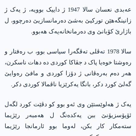
عەبدی نعسان سالا 1947 ژ داییک بوویە، ژ یەک ژ
زانینگەھێن تورکیێ بەشێ دەرمانسازیێ دەرچوو، ل
باژارێ کۆبانێ وی دەرمانخانەیەک ھەبوو.
سالا 1978 تەڤلی تەڤگەرا سیاسی بوو، ب رەفتار و
رەوشتا خوەیا پاک د جڤاکا کوردی دە دھات ناسکرن،
ھەر دەم بەرەڤانی ژ دۆزا کوردی و مافێ رەوایێ
گەلێ کورد دکر، بانگا یەکرێزیا ناڤمالا کوردی دکر.
یەک ژ ھەلوێستێن وی ئەو بوو کو دڤێت کورد لگەل
ئۆپۆسزیۆنێ ببن یەکدەنگ ل ھەمبەر رێژیما
ستەمکار کار بکن، لەوما بوو ئارمانجا رێژیما