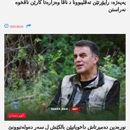
یەپەژە: راپۆرتێن تەڤلیبوونا د ناڤا وەزارەتا کارێن ناڤخوە
نەراستن
2026-08-04
کوردستان
نورەدین دەمیرتاش داخویانیێن بالکێش ل سەر دەولەتبوونێ