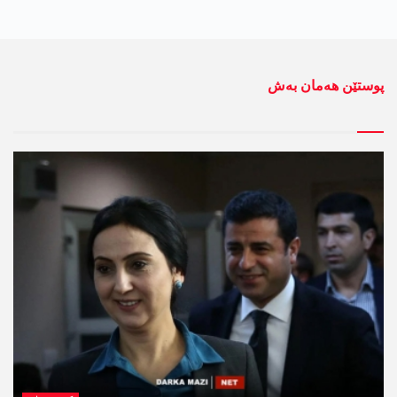
پوستێن ھەمان بەش