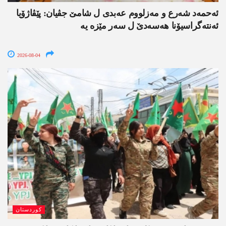
ئەحمەد شەرع و مەزلووم عەبدی ل شامێ جڤیان: پێڤاژۆیا
ئەنتەگراسیۆنا ھەسەدێ ل سەر مێزە یە
2026-08-04
کوردستان