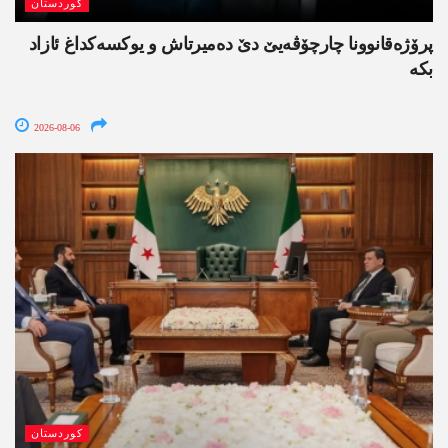
کوردستان
پرۆژەقانوونا چارچۆڤەیێ دێ دەمیرتاش و یوکسەکداغ ئازاد
بکە
2026-08-06
کوردستان