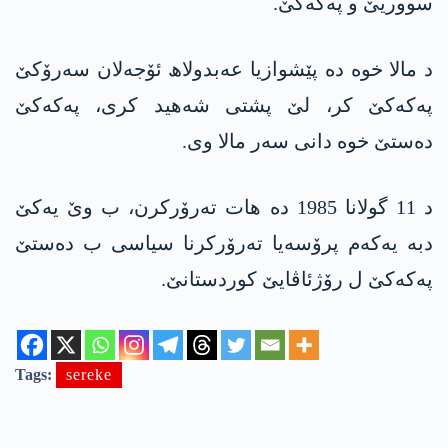
سووریێ و پەکەکێ.
د مالا خوە دە پێشوازیا عەبدولاھ ئۆجەلان سەرۆکێ
پەکەکێ کر، لێ پشتی شەھید کری، پەکەکێ
دەستێ خوە دانی سەر مالا وی.
د 11 گولانا 1985 دە ھات تەرۆرکرن، ب وێ یەکێ
دبە یەکەم پرۆسەیا تەرۆرکرنا سیاسی ب دەستێ
پەکەکێ ل رۆژئاڤایێ کوردستانێ.
Tags:
sereke