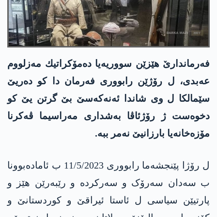
فەرماندارێ هێزێن سووریه‌یا ده‌مۆكراتیك مه‌زلووم
عه‌بدی، ل رۆژێن رابووری فه‌رمان دا كو ده‌ریێ
سێمالكا ل وی شاندا ئه‌نه‌كه‌سێ بێ گرتن یێ كو
دخوه‌ست ژ رۆژئاڤا به‌شداری مه‌راسیما ڤه‌كرنا
مۆزه‌خانه‌یا بارزانیێ نه‌مر ببه‌.
ل رۆژا پێنجشەما رابووری 11/5/2023 ب ئاماده‌بوونا
ب سه‌دان سەرۆک و سه‌ركرده‌ و رێبه‌رێن هێز و
پارتیێن سیاسی ل ئاستا ئیراقێ و كوردستانێ و