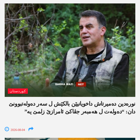
کوردستان
نورەدین دەمیرتاش داخویانیێن بالکێش ل سەر دەولەتبوونێ
دان: “دەولەت ل ھەمبەر جڤاکێ ئامرازێ زلمێ یە”
2026-08-04