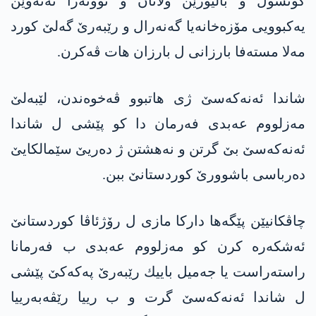
كۆنسول و بالیۆزێن ولاتان و نوونه‌را نه‌ته‌وێن
یه‌كبوویی مۆزه‌خانه‌یا گه‌نه‌رال و رێبه‌رێ گه‌لێ كورد
مه‌لا مسته‌فا بارزانی ل بارزان هات ڤه‌كرن.
شاندا ئه‌نه‌كه‌سێ ژی هاتبوو ڤه‌خوه‌ندن، لێبه‌لێ
مه‌زلووم عه‌بدی فه‌رمان دا كو پێشی ل شاندا
ئه‌نه‌كه‌سێ بێ گرتن و نه‌هشتن ژ ده‌ریێ سێمالكایێ
ده‌رباسی باشوورێ كوردستانێ ببن.
چاڤكانیێن پێگه‌ها داركا مازی ل رۆژئاڤا كوردستانێ
ئه‌شكه‌ره‌ كرن كو مه‌زلووم عه‌بدی ب فه‌رمانا
راسته‌راست یا جه‌میل باییك رێبه‌رێ په‌كه‌كێ پێشی
ل شاندا ئه‌نه‌كه‌سێ گرت و ب رییا رێڤه‌به‌رییا