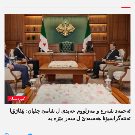
کوردستان
ئەحمەد شەرع و مەزلووم عەبدی ل شامێ جڤیان: پێڤاژۆیا
ئەنتەگراسیۆنا ھەسەدێ ل سەر مێزە یە