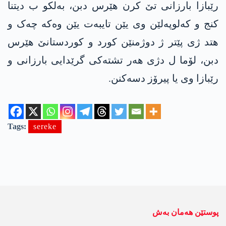
رێبازا بارزانی تێ کرن هێرس دبن، بەلکو ب دیتنا
کنج و کەلوپەلێن وی یێن تایبەت یێن وەکە چەک و
هتد ژی پێتر ژ دوژمنێن کورد و کوردستانێ هێرس
دبن، لۆما ل دژی هەر تشتەکی گرێدایی بارزانی و
رێبازا وی یا پیرۆز دسەکنن.
Tags:
sereke
پوستێن ھەمان بەش