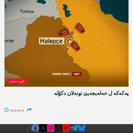
کوردستان
پەکەکە ل حەلەبجەیێ تونەلان دکۆلە
2026-08-04