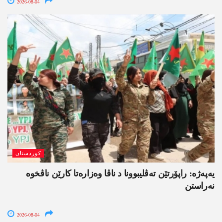
2026-08-04
کوردستان
یەپەژە: راپۆرتێن تەڤلیبوونا د ناڤا وەزارەتا کارێن ناڤخوە
نەراستن
2026-08-04