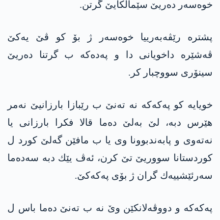
خوه‌سه‌ر ده‌ریێ سێمالكایێ گرتن.
پشتره‌ رێڤه‌به‌رییا خوه‌سه‌ر ژ بۆ كو ڤێ یه‌كێ
ڤه‌شێره‌ داخویانی دا و په‌ده‌كه‌ ب گرتنا ده‌ریێ
سینۆری سووچبار كر.
خویایە کو په‌كه‌كه‌ نه‌ ته‌نێ ب رێبازا بارزانیێ نەمر
هێرس دبه‌، لێ به‌لێ ده‌ما قالا فكرا بارزانی یا
نەتەوی و پابەندبوونا وی یا ب مافێن گەلێ کورد ل
کوردستانا سووریێ تێ كرن، ئه‌ڤ یێك دبه‌ سه‌ده‌ما
سه‌رئێشییه‌ك گران ژ بۆی په‌كه‌كێ.
پەکەکە و دووڤەلانکێن وێ نە ب تەنێ دەما باس ل