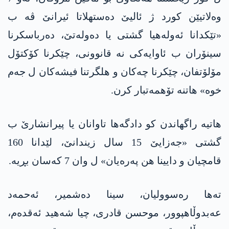
وەلاتیێن کورد ژ ئالیێ دەستهلاتا ئیرانێ ڤە ب
«تێکدانا ئەولەهیا گشتی یا دەولەتێ، دەرباسکرنا
سینۆران ب ئاوایەکی نە قانوونی، چێکرنا کۆکتۆل
مۆلۆتفان، چێکرنا چەکان و هلگرتنا فیشەکان ل جەم
خوە» هاتنە تۆهمەتبار کرن.
هاتیە راگهاندن کو دادگەها تاوانان یا پیرانشارێ ب
گشتی «جەزایێ 15 سال زیندانێ، لێدانا 160
قامچیان و دایینا هن پەرەیان» ل وان 7 کەسان بڕیە.
تەها رەسوولیان، سینا دەشمیر، ئەحمەد
عەبدوڵاهپوور، موحسن قادری، چیا شەهید ئەقدەم،