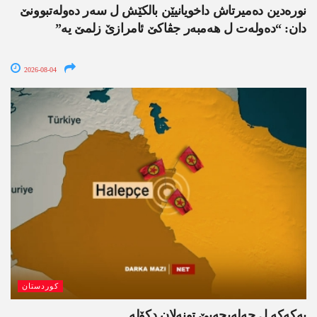
نورەدین دەمیرتاش داخویانیێن بالکێش ل سەر دەولەتبوونێ
دان: “دەولەت ل ھەمبەر جڤاکێ ئامرازێ زلمێ یە”
2026-08-04
کوردستان
پەکەکە ل حەلەبجەیێ تونەلان دکۆلە