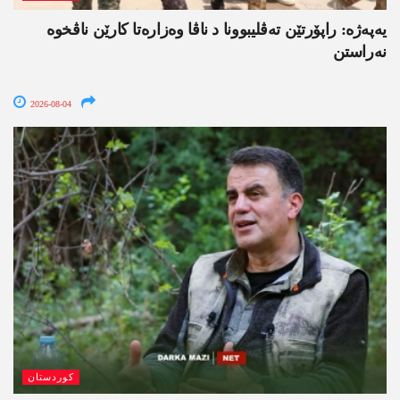
یەپەژە: راپۆرتێن تەڤلیبوونا د ناڤا وەزارەتا کارێن ناڤخوە
نەراستن
2026-08-04
کوردستان