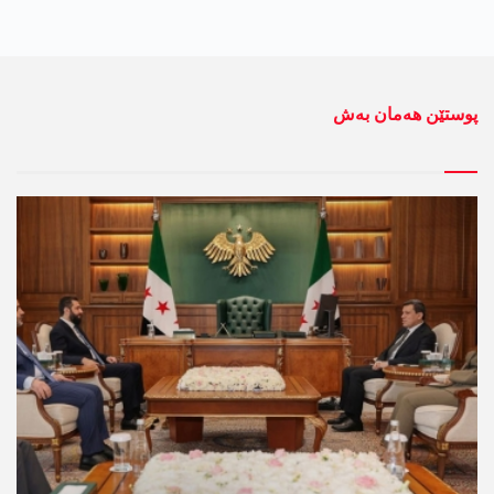
پوستێن ھەمان بەش