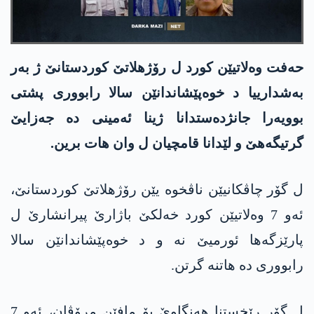
حه‌فت وەلاتیێن کورد ل رۆژهلاتێ کوردستانێ ژ بەر
بەشدارییا د خوەپێشاندانێن سالا رابووری پشتی
بوویەرا جانژدەستدانا ژینا ئەمینی دە جەزایێ
گرتیگەهێ و لێدانا قامچیان ل وان هات برین.
ل گۆر چاڤکانیێن ناڤخوە یێن رۆژهلاتێ کوردستانێ،
ئەو 7 وەلاتیێن کورد خەلکێ باژارێ پیرانشارێ ل
پارێزگەها ئورمیێ نە و د خوەپێشاندانێن سالا
رابووری دە هاتنە گرتن.
ل گۆر رێخستنا هەنگاوێ بۆ مافێن مرۆڤان، ئەو 7