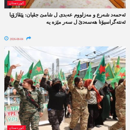
کوردستان
ئەحمەد شەرع و مەزلووم عەبدی ل شامێ جڤیان: پێڤاژۆیا
ئەنتەگراسیۆنا ھەسەدێ ل سەر مێزە یە
2026-08-04
کوردستان