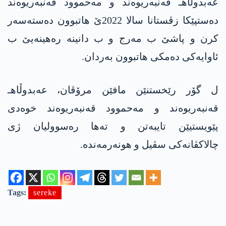
عەبدوڵاهـ قەنبەریوەند و مەحموود قەنبەریوەند
دەستپێکا زڤستانا سالا 2022ێ هاتبوون دەستەسەر
کرن و پاشێ ب مەرج و ب دانینە رەهینەیێ ب
ئاوایەکی دەمکی هاتبوون بەردان.
ل گۆر رێخستنێن مافێن مرۆڤان، عەبدوڵاهـ
قەنبەریوەند و مەحموود قەنبەریوەند خوەدی
پێویستیێن تایبەتن و تەها رەسوولیان ژی
چالاکڤانەکی سڤیل و هونەرمەندە.
Tags:
sereke