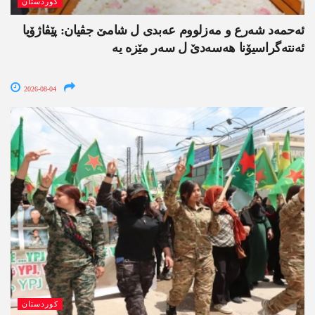
کوردستان
ئەحمەد شەرع و مەزلووم عەبدی ل شامێ جڤیان: پێڤاژۆیا
ئەنتەگراسیۆنا ھەسەدێ ل سەر مێزە یە
2026-08-04
کوردستان