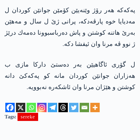
په‌كه‌كه‌ هه‌ر رۆژ وێنه‌یێن كۆمێن جوانێن كوردان ل
مه‌دیایا خوه‌ پارڤه‌دكه‌، پرانی ژێ ل سال و مه‌هێن
به‌رێ هاتنه‌ كوشتن و پاش ده‌رباسبوونا ده‌مه‌ك درێژ
ژ نوو ڤه‌ مرنا وان ئیفشا دكه‌.
ل گۆری ئاگاهیێن به‌ر ده‌ستێ داركا مازی ب
هه‌زاران جوانێن كوردان مانه‌ كو په‌كه‌كێ دانه‌
كوشتن و هێژان مرنا وان ئاشكه‌ره‌ نه‌بوویه‌.
Tags:
sereke