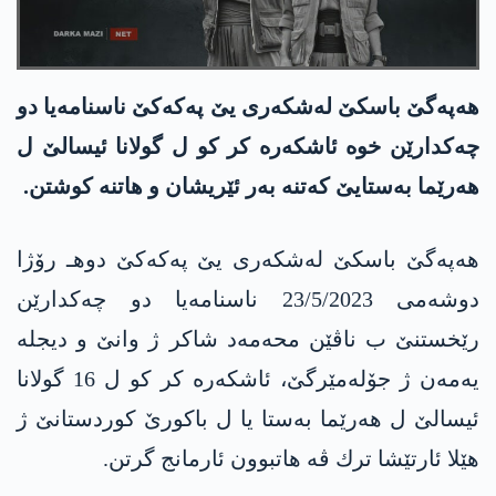
هه‌په‌گێ باسكێ له‌شكه‌ری یێ په‌كه‌كێ ناسنامه‌یا دو
چه‌كدارێن خوه‌ ئاشكه‌ره‌ كر كو ل گولانا ئیسالێ ل
هه‌رێما به‌ستایێ كه‌تنه‌ به‌ر ئێریشان و هاتنه‌ كوشتن.
هه‌په‌گێ باسكێ له‌شكه‌ری یێ په‌كه‌كێ دوهـ رۆژا
دوشه‌می 23/5/2023 ناسنامه‌یا دو چه‌كدارێن
رێخستنێ ب ناڤێن محه‌مه‌د شاكر ژ وانێ و دیجله‌
یه‌مه‌ن ژ جۆله‌مێرگێ، ئاشكه‌ره‌ كر كو ل 16 گولانا
ئیسالێ ل هه‌رێما به‌ستا یا ل باكورێ كوردستانێ ژ
هێلا ئارتێشا ترك ڤه‌ هاتبوون ئارمانج گرتن.