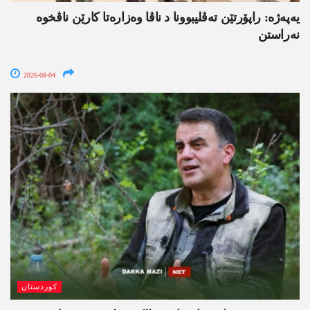
یەپەژە: راپۆرتێن تەڤلیبوونا د ناڤا وەزارەتا کارێن ناڤخوە
نەراستن
2026-08-04
کوردستان