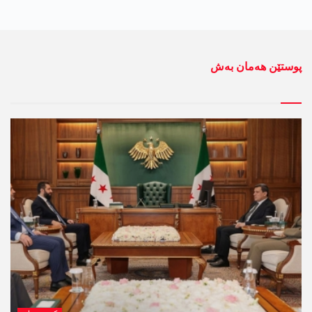
پوستێن ھەمان بەش