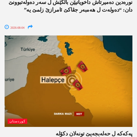
نورەدین دەمیرتاش داخویانیێن بالکێش ل سەر دەولەتبوونێ
دان: “دەولەت ل ھەمبەر جڤاکێ ئامرازێ زلمێ یە”
2026-08-04
کوردستان
پەکەکە ل حەلەبجەیێ تونەلان دکۆلە