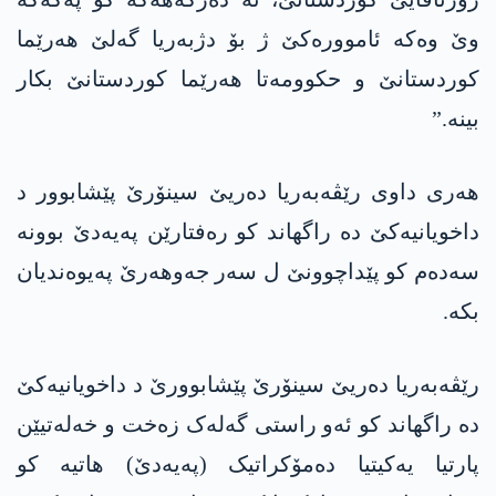
وێ وەکە ئاموورەکێ ژ بۆ دژبەریا گەلێ ھەرێما
کوردستانێ و حکوومەتا ھەرێما کوردستانێ بکار
بینە.”
ھەری داوی رێڤەبەریا دەریێ سینۆرێ پێشابوور د
داخویانیەکێ دە راگھاند کو رەفتارێن پەیەدێ بوونە
سەدەم کو پێداچوونێ ل سەر جەوھەرێ پەیوەندیان
بکە.
رێڤەبەریا دەریێ سینۆرێ پێشابوورێ د داخویانیەکێ
دە راگھاند کو ئەو راستی گەلەک زەخت و خەلەتیێن
پارتیا یەکیتیا دەمۆکراتیک (پەیەدێ) ھاتیە کو