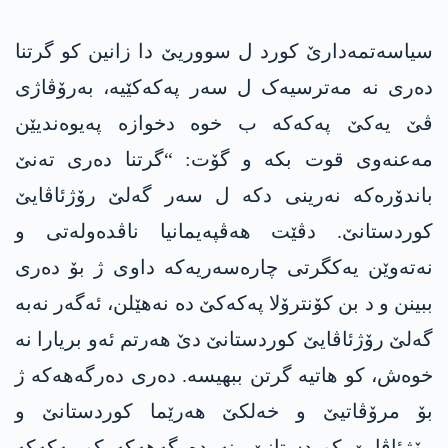
سیاسەتمەدارێ کورد ل سووریێ دا زانین کو گرتنا
دەری نە مەترسیەک ل سەر پەکەکێیە، بەرۆڤاژی
ڤێ یەکێ پەکەکە ب خوە دخوازە پەیوەندیێن
مەعنەوی قوت بکە و گۆت: “گرتنا دەری تەنێ
باندۆرەکە نەرینی دکە ل سەر گەلێ رۆژئاڤایێ
کوردستانێ. دڤێت ھەڤپەیمانیا ناڤدەولەتی و
نەتەوێن یەکگرتی چارەسەریەکە داوی ژ بۆ دەری
ببینن و د بن کۆنترۆلا پەکەکێ دە نەھێلن، ئەگەر نەبە
گەلێ رۆژئاڤایێ کوردستانێ دێ ھەرتم ئەو بریارا نە
خوەش، کو ھاتیە گرتن ببھیسە. دەری دەرگەھەکە ژ
بۆ مرۆڤاتیێ و خەلکێ ھەرێما کوردستانێ و
رۆژئاڤایێ کوردستانێ، نە دەرگەھەکە کو پەکەکە