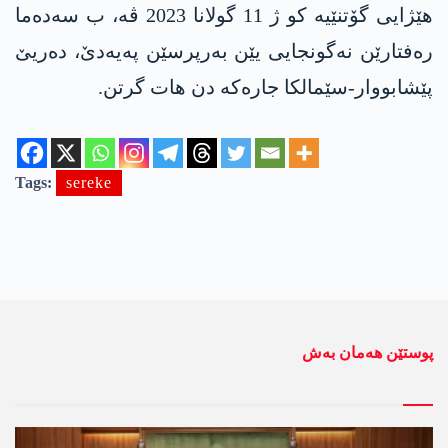
ھێژایی گۆتنێیە کو ژ 11 گولانا 2023 ڤە، ب سەدەما
رەفتارێن نەگونجایی یێن بەرپرسێن پەیەدێ، دەریێ
پێشابووار-سێمالکا جارەکە دن ھات گرتن.
Tags:
sereke
پوستێن ھەمان بەش