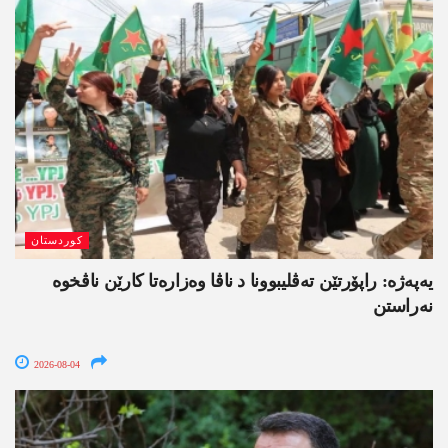
کوردستان
یەپەژە: راپۆرتێن تەڤلیبوونا د ناڤا وەزارەتا کارێن ناڤخوە
نەراستن
2026-08-04