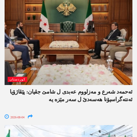
کوردستان
ئەحمەد شەرع و مەزلووم عەبدی ل شامێ جڤیان: پێڤاژۆیا
ئەنتەگراسیۆنا ھەسەدێ ل سەر مێزە یە
2026-08-04