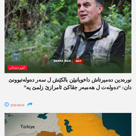
کوردستان
نورەدین دەمیرتاش داخویانیێن بالکێش ل سەر دەولەتبوونێ
دان: “دەولەت ل ھەمبەر جڤاکێ ئامرازێ زلمێ یە”
2026-08-04