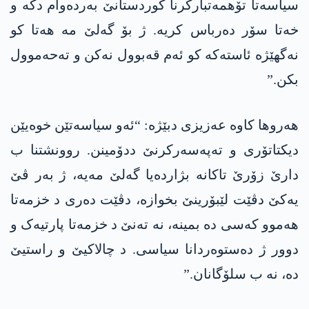
سیاسەتا تۆھمەتبارکرنا کوردستانێ بەردەوام دکە و
خەتا سۆر دەرباس کریە. ژ بۆ گەلێ مە ھەتا کو
نەگھێژە ئاستەکە کو ئەم قەبوول نەکن و تەحەموول
بکن.”
ھەروھا کاوە عەزیزی دبێژە: “ئەو سیاسەتێن خوەیێن
دیکتاتۆری و تەپەسەرکرنێ ددۆمینن. روونشتنا ب
دارێ زۆرێ تاکانە بژاردەیا گەلێ مەیە، ژ بەر ڤێ
یەکێ دڤێت لێبۆرینێ بخوازە، دڤێت دەری د خزمەتا
ھەموو کەسی دە بمینە، نە تەنێ د خزمەتا پارتیەک و
دوور ژ دەستوەردانا سیاسی. د چالاکیێ و راستیێ
دە، نە ب سلۆگانان.”