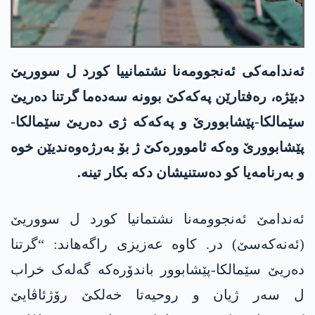
ئەندامەکی ئەنجوومەنا نشتمانییا کورد ل سووریێ
دبێژە، رەفتارێن پەکەکێ بوونە سەدەما گرتنا دەریێ
سێمالکا-پێشابوورێ و پەکەکە ژی دەریێ سێمالکا-
پێشابوورێ وەکە ئاموورەکێ ژ بۆ بەرژەوەندیێن خوە
و بەرنامەیا کو دەستنیشان دکە بکار تینە.
ئەندامێ ئەنجوومەنا نشتمانیا کورد ل سووریێ
(ئەنەکەسێ) در. کاوە عەزیزی راگەھاند: “گرتنا
دەریێ سێمالکا-پێشابوور باندۆرەکە گەلەک خراب
ل سەر ژیان و روحیەتا خەلکێ رۆژئاڤایێ