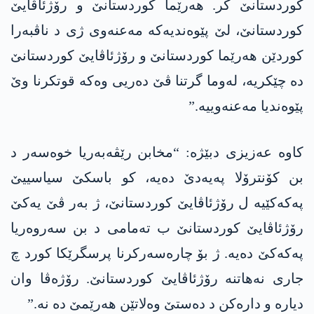
کوردستانێ کر. ھەرێما کوردستانێ و رۆژئاڤایێ
کوردستانێ، لێ پێوەندیەکە مەعنەوی ژی د ناڤبەرا
کوردێن ھەرێما کوردستانێ و رۆژئاڤایێ کوردستانێ
دە چێکریە، لەوما گرتنا ڤێ دەریی وەکە قوتکرنا وێ
پێوەندیا مەعنەوییە.”
کاوە عەزیزی دبێژە: “مخابن رێڤەبەریا خوەسەر د
بن کۆنترۆلا پەیەدێ دەیە، کو باسکێ سیاسییێ
پەکەکێیە ل رۆژئاڤایێ کوردستانێ، ژ بەر ڤێ یەکێ
رۆژئاڤایێ کوردستانێ ب تەمامی د بن سەروەریا
پەکەکێ دەیە. ژ بۆ چارەسەرکرنا پرسگرێکا کورد چ
جاری نەھاتنە رۆژئاڤایێ کوردستانێ. رۆژەڤا وان
دیارە و دارەکن د دەستێ وەلاتێن ھەرێمێ دە نە.”