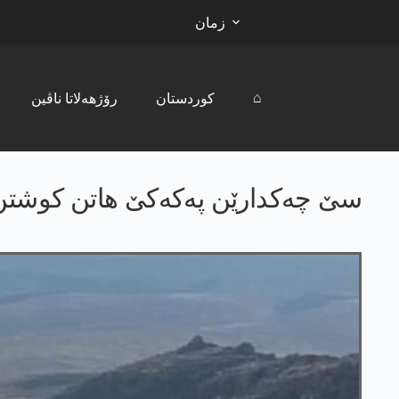
زمان
⌂
کوردستان
رۆژھەلاتا ناڤین
سێ چه‌كدارێن په‌كه‌كێ هاتن كوشتن