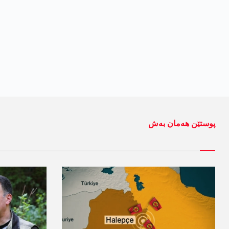
پوستێن ھەمان بەش