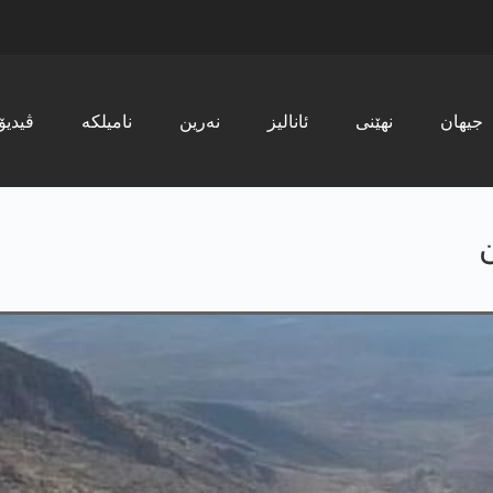
جیھان
نھێنی
ئانالیز
نەرین
نامیلکە
ڤیدیۆ