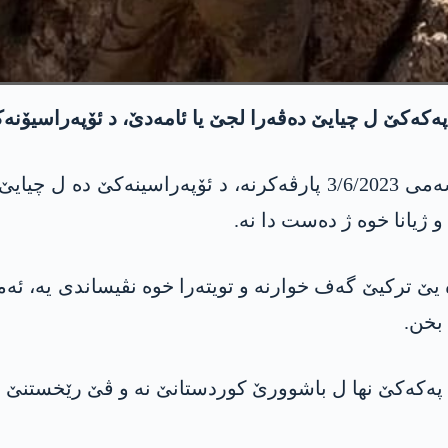
و ژیانا خوه‌ ژ ده‌ست دا نه‌.
 بخن.
ێن په‌كه‌كێ نها ل باشوورێ كوردستانێ نه‌ و ڤێ رێخستنێ