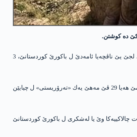
ل گۆری ئاگاهیێن كو ئاژانسا ئه‌نادۆلێ ئیرۆ رۆژا شه‌می 3/6/2023 پارڤه‌كرنه‌، د ئۆپه‌راسینه‌كێ ده‌ ل چیایێ لجێ یێ ناڤچه‌یا ئامه‌دێ ل باكورێ كوردستانێ، 3
د ڤێ ده‌ربارێ ده‌ سوله‌یمان سویلۆ وه‌زیرێ ناڤخوه‌ یێ تركیێ گه‌ف خوارنه‌ و تویته‌را خوه‌ نڤیساندی یه‌، ئه‌مێ هه‌یا 29 ڤێ مه‌هێ یه‌ك «ته‌رۆریستی» ل چیایێن
 ت چالاكییه‌كا وێ یا له‌شكری ل باكورێ كوردستانێ