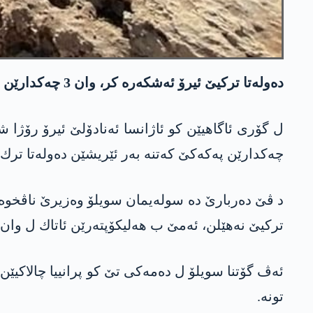
ده‌وله‌تا تركیێ ئیرۆ ئه‌شكه‌ره‌ كر، وان 3 چه‌كدارێن په‌كه‌كێ ل چیایێ ده‌ڤه‌را لجێ یا ئامه‌دێ، د ئۆپه‌راسیۆنه‌كێ ده‌ كوشتن.
چه‌كدارێن په‌كه‌كێ كه‌تنه‌ به‌ر ئێریشێن ده‌وله‌تا ترك 
تركیێ نه‌هێلن، ئه‌مێ ب هه‌لیكۆپته‌رێن ئاتاك ل وان
ئه‌ڤ گۆتنا سویلۆ ل ده‌مه‌كی تێ كو پرانییا چالاكی
تونه‌.