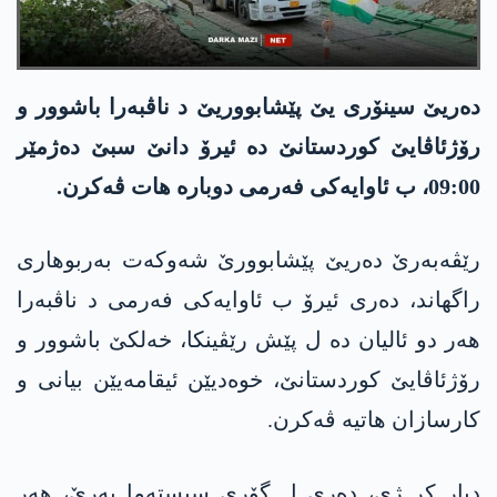
دەریێ سینۆری یێ پێشابووریێ د ناڤبەرا باشوور و
رۆژئاڤایێ کوردستانێ دە ئیرۆ دانێ سبێ دەژمێر
09:00، ب ئاوایەکی فەرمی دوبارە ھات ڤەکرن.
رێڤەبەرێ دەریێ پێشابوورێ شەوکەت بەربوھاری
راگھاند، دەری ئیرۆ ب ئاوایەکی فەرمی د ناڤبەرا
ھەر دو ئالیان دە ل پێش رێڤینکا، خەلکێ باشوور و
رۆژئاڤایێ کوردستانێ، خوەدیێن ئیقامەیێن بیانی و
کارسازان ھاتیە ڤەکرن.
دیار کر ژی، دەری ل گۆری سیستەما بەرێ، ھەر