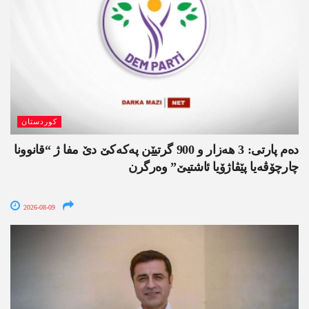
کوردستان
دەم پارتی: 3 ھەزار و 900 گرتیێن پەکەکێ دێ مفا ژ “قانوونا
چارچۆڤەیا پێڤاژۆیا ئاشتیێ” وەرگرن
2026-08-09