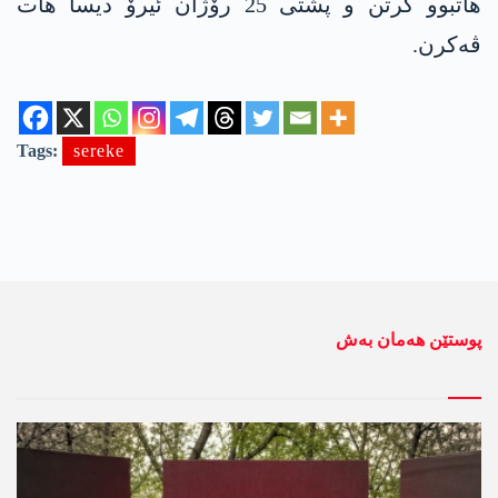
ھاتبوو گرتن و پشتی 25 رۆژان ئیرۆ دیسا ھات
ڤەکرن.
Tags:
sereke
پوستێن ھەمان بەش