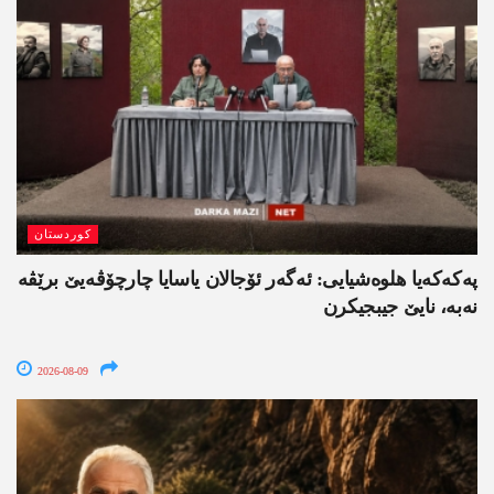
کوردستان
په‌كه‌كه‌یا هلوه‌شیایی: ئەگەر ئۆجالان یاسایا چارچۆڤەیێ برێڤە
نه‌به‌، نایێ جیبجیکرن
2026-08-09