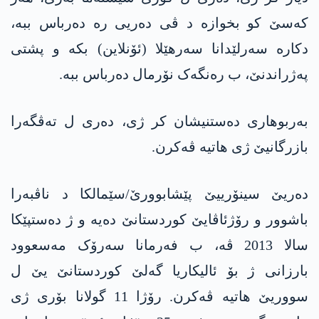
کەسێ کو بخوازە د ڤی دەریی رە دەرباس ببە،
دکارە سەرلێدانا سەرھێلا (ئۆنلاین) بکە و پشتی
پەژراندنێ، ب رەنگەک نۆرمال دەرباس ببە.
بەربوھاری دەستنیشان کر ژی، دەری ل تەڤگەرا
بازرگانیێ ژی ھاتیە ڤەکرن.
دەریێ سینۆرییێ پێشابوورێ/سێمالکا د ناڤبەرا
باشوور و رۆژئاڤایێ کوردستانێ دەیە و ژ دەستپێکا
سالا 2013 ڤە، ب فەرمانا سەرۆک مەسعوود
بارزانی ژ بۆ ئالیکاریا گەلێ کوردستانێ یێ ل
سووریێ ھاتیە ڤەکرن. رۆژا 11 گولانا بۆری ژی