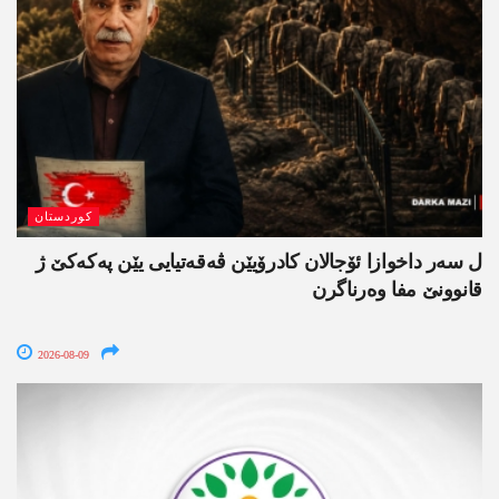
کوردستان
ل سەر داخوازا ئۆجالان کادرۆیێن ڤەقەتیایی یێن پەکەکێ ژ
قانوونێ مفا وەرناگرن
2026-08-09