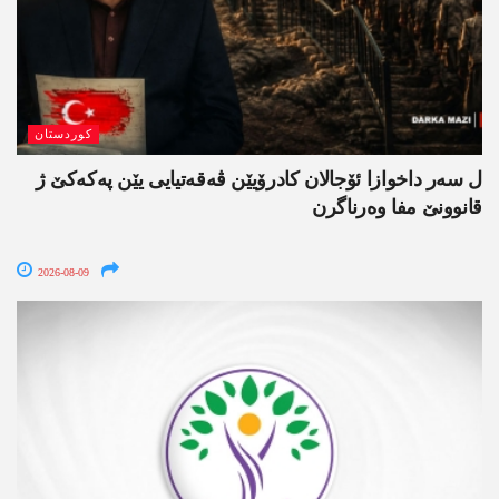
کوردستان
ل سەر داخوازا ئۆجالان کادرۆیێن ڤەقەتیایی یێن پەکەکێ ژ
قانوونێ مفا وەرناگرن
2026-08-09