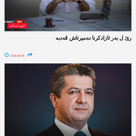
کوردستان
رێ ل بەر ئازادکرنا دەمیرتاش ڤەدبە
2026-08-08