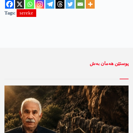
Tags:
sereke
پوستێن ھەمان بەش