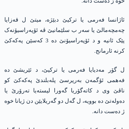
خوە ژ دەست دانە.
ئاژانسا فەرمی یا ترکیێ دبێژە، میتێ ل قەزایا
چەمچەمالێ یا سەر ب سلێمانیێ ڤە ئۆپەراسیۆنەک
پێک ئانیە و د ئۆپەراسیۆنێ دە 3 کەسێن په‌كه‌كێ
کرنە ئارمانج.
ل گۆر مەدیایا فەرمی یا ترکیێ، د ئێریشێ دە
فەهمی ئۆگمەن بەرپرسێ پلەبلندێ په‌كه‌كێ کو
ناڤێ وی د کاتەگۆریا گەورا لیستەیا تەرۆرێ یا
دەولەتێ دە بوویە، ل گەل دو گەریلایێن دن ژیانا خوە
ژ دەست دانە.