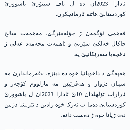
ئادارا 2023ان دە ل ناڤ سینۆرێ باشوورێ
کوردستانێ هاتنە ئارمانجکرن.
فەهمی ئۆگمەن ژ جۆلەمێرگێ، مەهمەت سالح
چاکال خەلکێ سێرتێ و ئاهمەت محه‌مه‌د عه‌لی ژ
ناڤچەیا سەرێکانیێ یە.
هه‌په‌گێ د داخویانیا خوە دە دبێژە، «فەرماندارێ مە
سینان دژوار و هەڤرێیێن مە مازلووم کۆچەر و
ئارارات تۆلهلدان 10ێ ئادارا 2023ان ل باشوورێ
کوردستانێ دەما ب ئەرکا خوە رادبن د ئێریشا دژمن
دە» ژیانا خوە ژ دەست دانە.