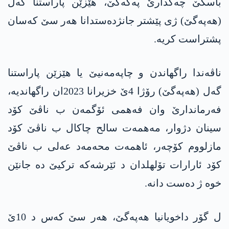
باسکێ چەکدارێ په‌كه‌كێ، هێزێن پاراستنا گەل
(هه‌په‌گێ) ژی پێشتر جانژدەستدانا هەر سێ کەسان
پشتراست کریە.
ناڤەندا راگهاندن و چاپەمەنیێ یا هێزێن پاراستنا
گەل (هه‌په‌گێ) رۆژا 4ێ خزیرانا 2023ان راگهاندیە،
فەرماندارێ وان فەهمی ئۆگمەن ب ناڤێ کۆد
سینان دژوار، مەهمەت سالح چاکال ب ناڤێ کۆد
مازلووم کۆچەر، ئاهمەت محه‌مه‌د عه‌لی ب ناڤێ
کۆد ئارارات تۆلهلدان د ئێرشەکە ترکیێ دە جانێن
خوە ژ دەست دانە.
ل گۆر داخویانیا هه‌په‌گێ، هەر سێ کەس د 10ێ