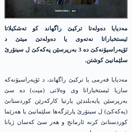
مه‌دیایا ده‌وله‌تا تركیێ راگهاند كو ته‌شكیلاتا
ئیستخباراتا نه‌ته‌وی یا ده‌وله‌تێ میتێ د
ئۆپه‌راسیۆنه‌كێ ده‌ 3 به‌رپرسێن په‌كه‌كێ ل سینۆرێ
سلێمانیێ كوشتن.
مەدیایا فەرمی یا ترکیێ راگهاند، د ئۆپەراسیۆنەکە
سازیا ئیستخباراتا وی وەلاتی (میت) دە سێ
بەرپرسێن پایەبلندێن پارتیا کارکەرێن کوردستانێ
(په‌كه‌كێ) ل سینۆرێ پارێزگەها سلێمانیێ یا هەرێما
کوردستانێ کرنە ئارمانج و هەر سێ کەسان ژیانا