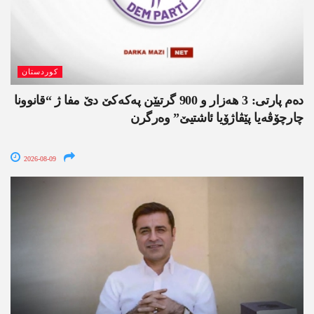
کوردستان
دەم پارتی: 3 ھەزار و 900 گرتیێن پەکەکێ دێ مفا ژ “قانوونا
چارچۆڤەیا پێڤاژۆیا ئاشتیێ” وەرگرن
2026-08-09