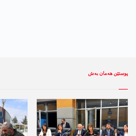
پوستێن ھەمان بەش