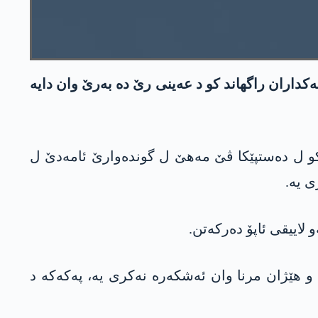
كداران راگهاند كو د عه‌ینی رێ ده‌ به‌رێ وان دایه‌
یا دو چه‌كدارێن دن ئاشكه‌ره‌ كر كو ل ده‌ستپێكا ڤێ مه‌هێ ل گونده‌وارێ ئامه‌دێ ل
 یه‌.
 لاییقی ئاپۆ ده‌ركه‌تن.
 هێژان مرنا وان ئه‌شكه‌ره‌ نه‌كری یه‌، په‌كه‌كه‌ د