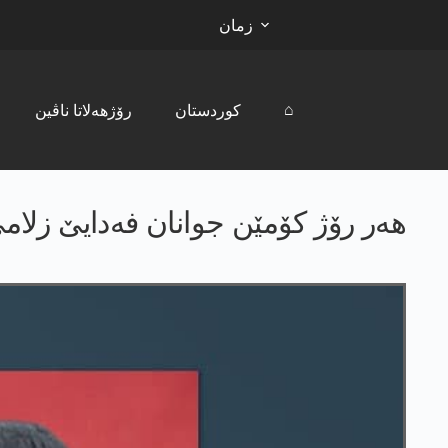
زمان
⌂
کوردستان
رۆژھەلاتا ناڤین
هه‌ر رۆژ كۆمێن جوانان فه‌دایێ زلامێ