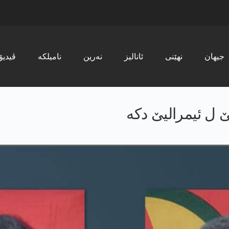
جیھان
نھێنی
ئانالیز
نەرین
نامیلکە
ڤیدیۆ
 ل ئیمرالیێ دكه‌