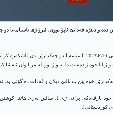
ه‌ و دبێژه‌ فه‌دایێ ئاپۆ بوون، ئیرۆ ژی ناسنامه‌یا دو چه‌
هه‌په‌گێ باسكێ له‌شكه‌ری یێ په‌كه‌كێ رۆژا شه‌می 10\6\2023 ناسنامه‌
و ژیانا خوه‌ ژ ده‌ست دا نه‌ و ژ نوو ڤه‌ مرنا وان ئیفشا كری
كدارێن خوه‌ یێن ب ناڤێ دیلان و ڤه‌دات ده‌ گۆتی یه‌: ئه‌و
 خوه‌ پارڤه‌دكه‌، پرانی ژی ل سالێن به‌رێ هاتنه‌ كوشتن و
 بۆی كوردستانێ!.