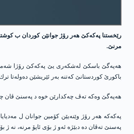
رێخستنا په‌كه‌كێ هه‌ر رۆژ جوانێن كوردان ب كوشتن دد
مرنێ.
باكورێ كوردستانێ كه‌تنه‌ به‌ر ئێریشێن ده‌وله‌تا ترك 
هه‌په‌گێ وه‌كه‌ ته‌ڤ چه‌كدارێن خوه‌ د په‌سنێ ڤان چه‌
په‌كه‌كه‌ هه‌ر رۆژ وێنه‌یێن كۆمین جوانان ل مه‌دیایا
په‌سنێ ته‌ڤان ده‌ دبێژه‌ ئه‌و ژ بۆی ئاپۆ مرنه‌، نه‌ ژ