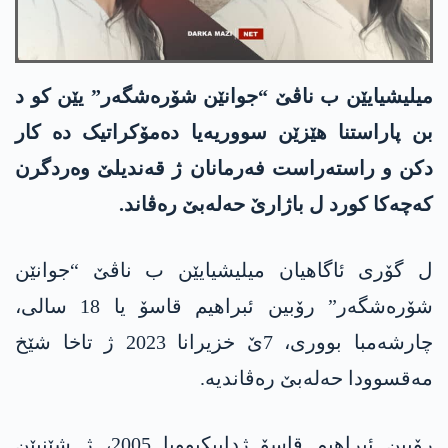
میلیشیایێن ب ناڤێ “جوانێن شۆرەشگەر” یێن کو د
بن پاراستنا هێزێن سووریەیا دەمۆکراتیک دە کار
دکن و راستەراست فەرمانان ژ قەندیلێ وەردگرن
کەچەکا کورد ل باژارێ حەلەبێ رەڤاند.
ل گۆری ئاگاھیان میلیشیایێن ب ناڤێ “جوانێن
شۆرەشگەر” رۆبین ئبراھیم قاسۆ یا 18 سالی،
چارشەمبا بووری، 7ێ خزیرانا 2023 ژ تاخا شێخ
مەقسوودا حەلەبێ رەڤاندیە.
رۆبین ئبراھیم قاسۆ ژداییکبوویا 2005، ژ شێنیێن