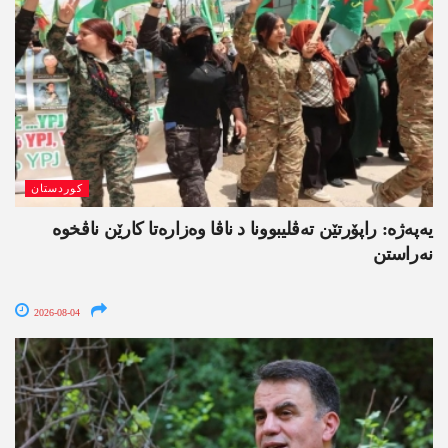
کوردستان
یەپەژە: راپۆرتێن تەڤلیبوونا د ناڤا وەزارەتا کارێن ناڤخوە
نەراستن
2026-08-04