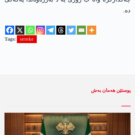
دە.
Tags:
sereke
پوستێن ھەمان بەش