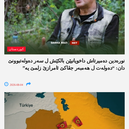
کوردستان
نورەدین دەمیرتاش داخویانیێن بالکێش ل سەر دەولەتبوونێ
دان: “دەولەت ل ھەمبەر جڤاکێ ئامرازێ زلمێ یە”
2026-08-04