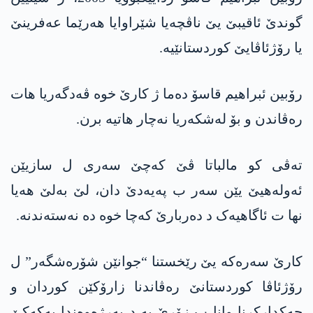
گوندێ ئاقیبێ یێ ناڤچەیا شێراوایا ھەرێما عەفرینێ
یا رۆژئاڤایێ کوردستانێیە.
رۆبین ئبراھیم قاسۆ دەما ژ کارێ خوە ڤەدگەریا ھات
رەڤاندن و بۆ لەشکەریا نەچار ھاتیە برن.
تەڤی کو مالباتا ڤێ کەچێ سەری ل سازیێن
ئەولەهیێ یێن سەر ب پەیەدێ دان، لێ بەلێ هەیا
نها ت ئاگاهیەک د دەربارێ کەچا خوە دە نەستەندنە.
کارێ سەرەکە یێ رێخستنا “جوانێن شۆرەشگەر” ل
رۆژئاڤا کوردستانێ رەڤاندنا زارۆکێن کوردان و
چەکدارکرنا وانا ب زۆرێ یە د بەرژەوەندا پەکەکێ