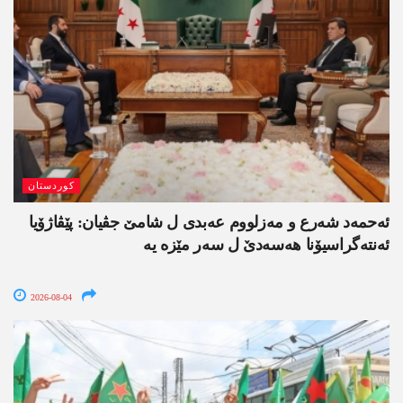
کوردستان
ئەحمەد شەرع و مەزلووم عەبدی ل شامێ جڤیان: پێڤاژۆیا
ئەنتەگراسیۆنا ھەسەدێ ل سەر مێزە یە
2026-08-04