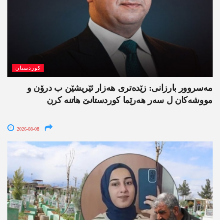
کوردستان
مەسروور بارزانی: زێدەتری ھەزار ئێریشێن ب درۆن و
مووشەکان ل سەر ھەرێما کوردستانێ ھاتنە کرن
2026-08-08