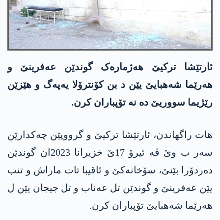
ئارتێشا ترکیێ هەژمارەک گوندێن عه‌فرینێ و
هەرێما شەهبایێ یێن د بن کۆنترۆلا یه‌په‌گ و هێزێن
رێژیما سووریێ دە نە تۆپباران کرن.
هات راگهاندن، ئارتێشا ترکیێ و گرووپێن چەکدارێن
سەر ب وێ ڤە ئیرۆ 17ێ خزیرانا 2023ان گوندێن
دەردۆرا بێنێ، سۆخانەکێ و ئاقیبا تات ماراش و تنب
یێن عه‌فرینێ و گوندێن تل عەناب و تل جیجان یێن ل
هەرێما شەهبایێ تۆپباران کرن.