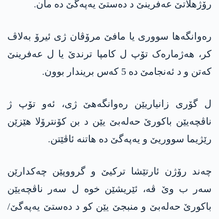
رۆژهلاتێ عه‌فرینێ د دەستێ یه‌په‌گێ دە مان.
رەوانگەها سووری یا مافێ مرۆڤان ژی ئیرۆ بەلاڤ
کر، هەژمارەک تۆپ ل کامپا ترندێ یا ل عه‌فرینێ
کەتن و د ئەنجامێ دە 5 کەس بریندار بوون.
ل گۆری زانیاریێن رەوانگەهێ ژی، ئەو تۆپ ژ
ناڤچەیێن باکورێ حەلەبێ یێن د بن کۆنترۆلا هێزێن
رێژیما سووریێ و یه‌په‌گێ دە هاتنە ئاڤێتن.
چەند رۆژن ئارتێشا ترکیێ و گرووپێن چەکدارێن
سەر ب وێ ڤە، ئێریشێن خوە ل سەر ناڤچەیێن
باکورێ حەلەبێ و منبجێ یێن کو د دەستێ یه‌په‌گێ/