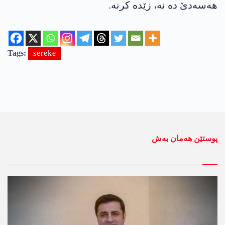
هه‌سه‌دێ دە نە، زێدە کرنە.
Tags:
sereke
پوستێن ھەمان بەش