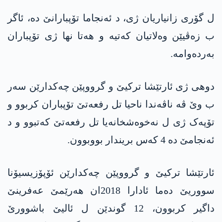
ل گۆری زانیاریان ژی، د ئەنجاما تۆپبارانێ دە، ئاگر
ب زەڤیێن وەلاتیان کەتیە و هەتا نها ژی تۆپباران
بەردەوامە.
دوهی ژی ئارتێشا ترکیێ و گرووپێن چەکدارێن سەر
ب وێ ڤە ناڤەندا ناحیا تل رفعەتێ تۆپباران کربوو و
تۆپەک ژی ل نەخوەشخانەیا تل رفعەتێ کەتبوو و د
ئەنجامێ دە 4 کەس بریندار بووبوون.
ئارتێشا ترکیێ و گرووپێن چەکدارێن ئۆپۆزیسیۆنا
سووریێ دەما ئادارا 2018ان هەرێمێ عه‌فرینێ
داگیر کربوون، 12 گوندێن ل ئالیێ باشوورێ