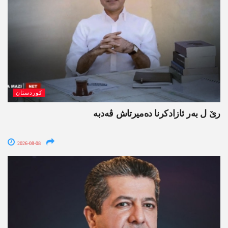
کوردستان
رێ ل بەر ئازادکرنا دەمیرتاش ڤەدبە
2026-08-08