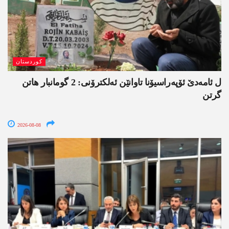
کوردستان
ل ئامەدێ ئۆپەراسیۆنا تاوانێن ئەلکترۆنی: 2 گومانبار ھاتن
گرتن
2026-08-08