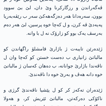
ڤەگەراندن و رزگارکرنا وێ دان، لێ بێ سوود
بوون، سەرەدانا ھەر دەزگەھەکێ سەر ب رێڤەبەریا
پەیەدێ ڤە کرن، و ل کەچا خوە پرسین، لێ ھەر دەم
بەرسڤ یەک بوو کو زارۆک نە ل با وانە.
ژێدەرێن تایبەت ژ باژارێ قامشلۆ راگھاندن کو
مالباتێ زانیاری ب دەست خستن کو کەچا وان ل
ناڤەندا باژارێ جوانانە، ب دەھان کەسان ژ مالباتێ
خوە دانە ھەڤ و بەرێ خوە دا ناڤەندێ.
ژێدەران تەکەز کر کو ل پێشیا ناڤەندێ گرژی و
ناکۆکی دەرکەتن، مالباتێ ئێریش کر، و ھەولا