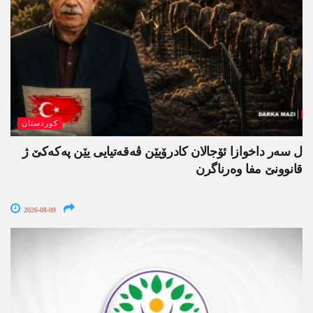
کوردستان
ل سەر داخوازا ئۆجالان کادرۆیێن ڤەقەتیایی یێن پەکەکێ ژ
قانوونێ مفا وەرناگرن
2026-08-09