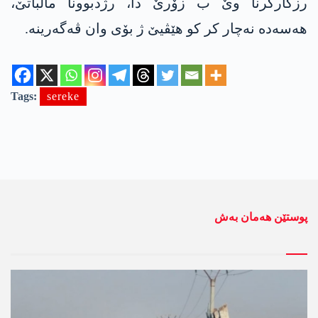
رزگارکرنا وێ ب زۆرێ دا، رژدبوونا مالباتێ،
هەسەدە نەچار کر کو ھێڤیێ ژ بۆی وان ڤەگەرینە.
Tags:
sereke
پوستێن ھەمان بەش