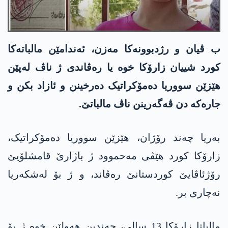
ب ڤیان و رژدبوونەکا مەزن، ئەندامێن مالباتەکا
کورد شییان زارۆکا خوە یا رەڤاندی ژ ناڤ لەپێن
ھێزێن سووریا دەمۆکراتیک دەرخینن و ئازاد بکن و
جارەکە دن ڤەگەرینن ناڤ مالباتێ.
بەریا چەند رۆژان، ھێزێن سووریا دەمۆکراتیک،
زارۆکا کورد ھێڤی مەحموود ژ باژارێ قامشلۆیێ
رۆژئاڤایێ کوردستانێ رەڤاند، و ژ بۆ لەشکەریا
نەچاری بر.
مالباتا زارۆکا 13 سالی، چەندین ھەولێن خوە ژ بۆ