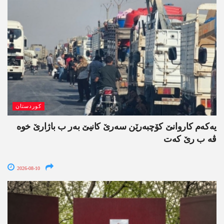
کوردستان
یەکەم کاروانێ کۆچبەرێن سەرێ کانیێ بەر ب باژارێ خوە
ڤە ب رێ کەت
2026-08-10