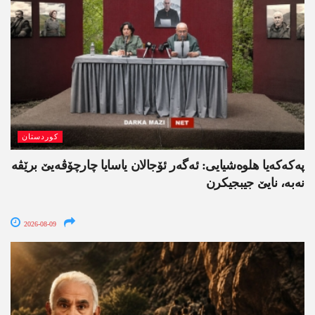
کوردستان
په‌كه‌كه‌یا هلوه‌شیایی: ئەگەر ئۆجالان یاسایا چارچۆڤەیێ برێڤە
نه‌به‌، نایێ جیبجیکرن
2026-08-09