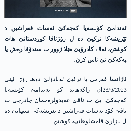
ئه‌ندامێ كۆنسه‌یا كه‌جه‌كێ ئه‌سات فه‌راشین د
ئێریشه‌كا تركیێ ده‌ ل رۆژئاڤا كوردستانێ هات
كوشتن، ئه‌ڤ كادرۆیێ هێلا ژوور ب سندۆقا ره‌ش یا
په‌كه‌كێ تێ ناس كرن.
ئاژانسا فه‌رمی یا تركیێ ئه‌نادۆلێ دوهـ رۆژا ئینی
23/6/2023ان راگه‌هاند كو ئه‌ندامێ كۆنسه‌یا
كه‌جه‌كێ، یێ ب ناڤێ عه‌بدولره‌حمان چادرجی ب
ناڤێ كۆد ئه‌سات فه‌راشین د ئێریشه‌كی سیهایێ ده‌
ل باژارێ قامشلۆهاتییه‌ كوشتن.