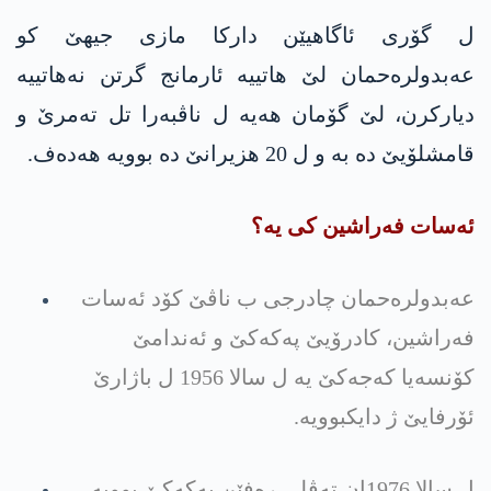
ل گۆری ئاگاهیێن داركا مازی جیهێ كو
عه‌بدولره‌حمان لێ هاتییه‌ ئارمانج گرتن نه‌‌هاتییه‌
دیاركرن، لێ گۆمان هه‌یه‌ ل ناڤبه‌را تل ته‌مرێ و
قامشلۆیێ ده‌ به‌ و ل 20 هزیرانێ ده بوویه‌ هه‌ده‌ف‌.
ئه‌سات فه‌راشین كی یه‌؟
عه‌بدولره‌حمان چادرجی ب ناڤێ كۆد ئه‌سات
فه‌راشین، كادرۆیێ په‌كه‌كێ و ئه‌ندامێ
كۆنسه‌یا كه‌جه‌كێ یه‌ ل سالا 1956 ل باژارێ
ئۆرفایێ ژ دایكبوویه.‌
ل سالا 1976ان ته‌ڤلی ره‌فێن په‌كه‌كێ بوویه‌.