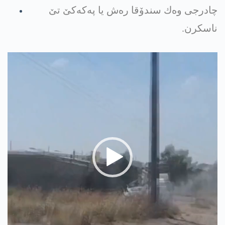
چادرجی وه‌ك سندۆقا ره‌ش یا په‌كه‌كێ تێ
ناسكرن.
Video
Player