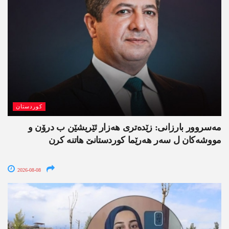
کوردستان
مەسروور بارزانی: زێدەتری ھەزار ئێریشێن ب درۆن و
مووشەکان ل سەر ھەرێما کوردستانێ ھاتنە کرن
2026-08-08