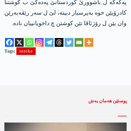
په‌كه‌كه‌ ل باشوورێ كوردستانێ په‌ده‌كێ ب كوشتنا
كادرۆیێن خوه‌ به‌پرسیار دبینه‌، لێ ل سه‌ر رێڤه‌به‌رێن
وان یێن ل رۆژئاڤا تێن كوشتن چ داخویانییان ناده‌.
Tags:
sereke
پوستێن ھەمان بەش