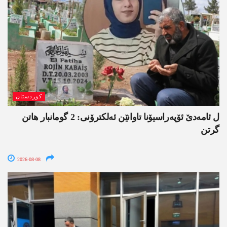
کوردستان
ل ئامەدێ ئۆپەراسیۆنا تاوانێن ئەلکترۆنی: 2 گومانبار ھاتن
گرتن
2026-08-08