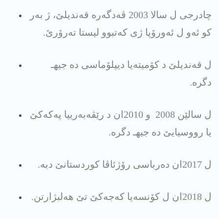
چادرجی ل سالا 2003 ڤه‌دگه‌ره‌ قه‌ندیلێ، ژ به‌ر
كو ئه‌و ل ئه‌ورۆپا ژی كه‌تبوو لیستا ته‌رۆرێ.
ل قه‌ندیلێ د كۆمیته‌یا دیپلۆماسی ده‌ جیهـ
دگره‌.
ل سالێن 2008 و 2010ان د رێڤه‌به‌رییا په‌كه‌كێ
یا رووسیایێ ده‌ جیهـ دگره‌.
ل 2017ان ده‌رباسی رۆژئاڤا كوردستانێ دبه‌.
ل 2018ان ل كۆنسه‌یا كه‌جه‌كێ تێ هه‌لبژارتن.