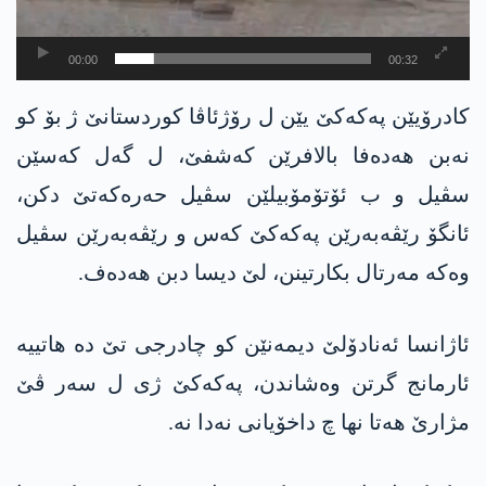
00:00
00:32
كادرۆیێن په‌كه‌كێ یێن ل رۆژئاڤا كوردستانێ ژ بۆ كو
نه‌بن هه‌ده‌فا بالافرێن كه‌شفێ، ل گه‌ل كه‌سێن
سڤیل و ب ئۆتۆمۆبیلێن سڤیل حه‌ره‌كه‌تێ دكن،
ئانگۆ رێڤه‌به‌رێن په‌كه‌كێ كه‌س و رێڤه‌به‌رێن سڤیل
وه‌كه‌ مه‌رتال بكارتینن، لێ دیسا دبن هه‌ده‌ف.
ئاژانسا ئه‌نادۆلێ دیمه‌نێن كو چادرجی تێ ده‌ هاتییه‌
ئارمانج گرتن وه‌شاندن، په‌كه‌كێ ژی ل سه‌ر ڤێ
مژارێ هه‌تا نها چ داخۆیانی نه‌دا نه‌.