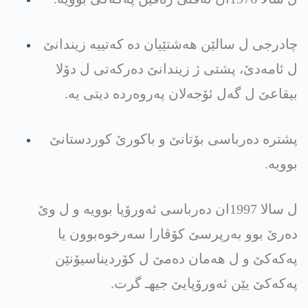
چادرجی ل سالێن هه‌شتێیان ده‌ كه‌تییه‌ زیندانێ
ل ئامه‌دێ، پشتی ژ زیندانێ ده‌ركه‌تی‌ ل دۆلا
بیقاعێ ل گه‌ل ئۆجه‌لان په‌روه‌رده‌ دیتی یه‌.
پشتره‌ ده‌رباسی بۆتانێ و باكورێ كوردستانێ
بوویه‌.
ل سالا 1997ان ده‌رباسی ئه‌ورۆپا بوویه‌ و ل وێ
ده‌رێ بوو به‌رپرسێ كۆڤارا سه‌رخوه‌بوون یا
په‌كه‌كێ و ل هه‌مان ده‌مێ ل كۆردیناسیۆنێن
په‌كه‌كێ یێن ئه‌ورۆپایێ جیهـ گرت.