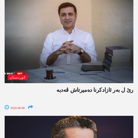
کوردستان
رێ ل بەر ئازادکرنا دەمیرتاش ڤەدبە
2026-08-08