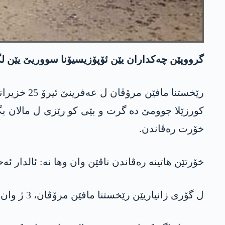
گرووپێن چەکداران یێن ئۆپۆزیسیۆنا سووریێ یێن لگەل ئارتێشا 
خۆرت رەڤاندن.
خۆرتێن ھاتینە رەڤاندن ناڤێن وان وھا نە: ئالدار
ل گۆری زانیاریێن رێخستنا مافێن مرۆڤان، 3 ژ وان خۆرتان پێشتر ژی ژ ئالیێ گرووپا ھەمزات ڤە ھاتبوون رەڤاندن و پشتی کو فیدیە دابوون ھاتبوون بەردان.