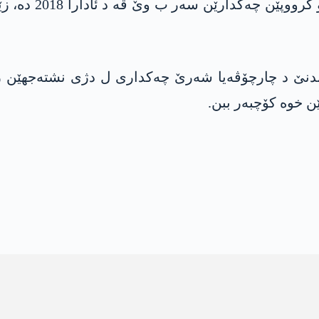
ندنێ د چارچۆڤەیا شەرێ چەکداری ل دژی نشتەجھێن رەس
ێن خوە کۆچبەر ببن.