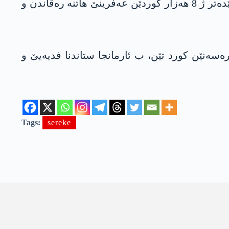
ژ دەما داگیرکرنا عەفرینێ ژ ئالیێ ئارتێشا ترکیێ و گرووپێن چەکدارێن سەر ب وێ ڤە د ئادارا 2018 دە، زێدەتر ژ 8 ھەزار کوردێن عەفرینێ ھاتنە رەڤاندن و
ەنێن کورد تێن، ب ئارمانجا ستاندنا فدیەیێ و
Tags:
sereke