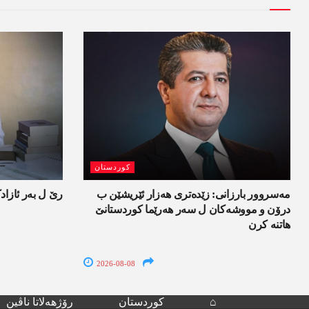
کوردستان
مەسروور بارزانی: زێدەتری ھەزار ئێریشێن ب
رێ ل بەر ئازاد
درۆن و مووشەکان ل سەر ھەرێما کوردستانێ
ھاتنە کرن
2026-08-08
⌂
کوردستان
رۆژھەلاتا ناڤین