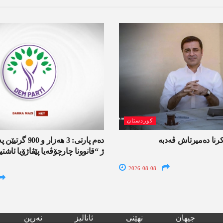
کوردستان
کرنا دەمیرتاش ڤەدبە
دەم پارتی: 3 ھەزار
ژ “قانوونا چارچۆڤەیا پێڤاژۆیا ئاش
2026-08-08
جیھان
نھێنی
ئانالیز
نەرین