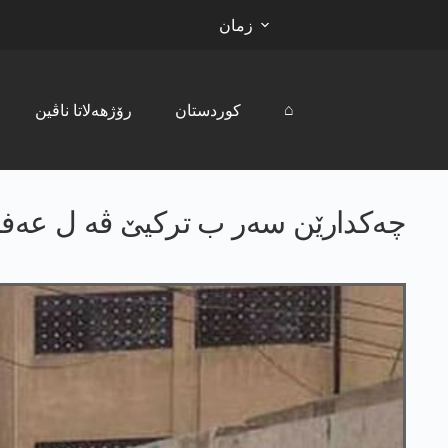
زمان
⌂
کوردستان
رۆژھەلاتا ناڤین
چەکدارێن سەر ب ترکیێ ڤە ل عەفرینێ 4 خۆرت ر