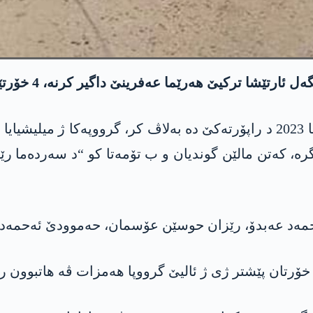
ترکیێ ھەرێما عەفرینێ داگیر کرنە، 4 خۆرتێن کورد رەڤاندن.
 ئەحمەد عەبدۆ، رێزان حوسێن عۆسمان، حەموودێ ئەحمەد 