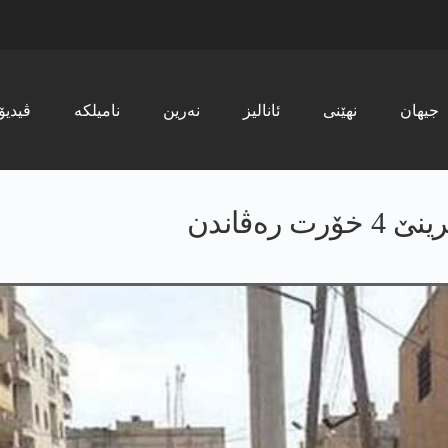
جیھان
نھێنی
ئانالیز
نەرین
نامیلکە
ڤیدیۆ
ەڤاندن