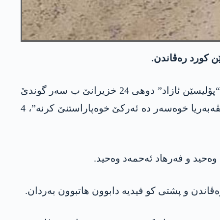
رێخستنا مافێن مرۆڤان ل عەفرینێ ئیرۆ 25 خزیرانا 2023 د راپۆرتەکێ دە بەلاڤ کر، گرووپەکا ژ میلیشیایا “پۆلیسێن ئازاد” دوھی 24 خزیرانێ ب سەر گوندێ
کورزێلا جوومێ دە گرت و بێی کو رێزی ل مالان بگرە، کەتن مالێن گوندیان و ب تۆمەتا کو “د سەردەما رێڤەبەریا خوەسەر دە ئەرکێ خوەپاراستنێ کرنە”، 4
وەحید و فەرھاد ئەحمەد وەحید.