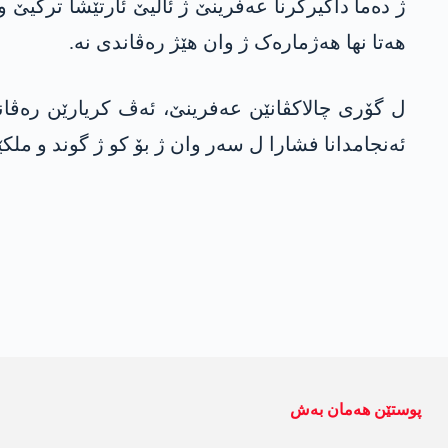
ھەتا نھا ھەژمارەک ژ وان هێژ رەڤاندی نە.
ل گۆری چالاکڤانێن عەفرینێ، ئەڤ کریارێن رەڤا
ئەنجامدانا فشارا ل سەر وان ژ بۆ کو ژ گوند و ملک
پوستێن ھەمان بەش