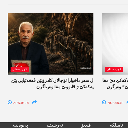
کوردستان
کوردستان
 و 900 گرتیێن پەکەکێ دێ مفا
ل سەر داخوازا ئۆجالان کادرۆیێن ڤەقەتیایی یێن
تیێ” وەرگرن
پەکەکێ ژ قانوونێ مفا وەرناگرن
2026-08-09
2026-08-09
نامیلکە
ڤیدیۆ
ئەرشیف
پەیوەندی