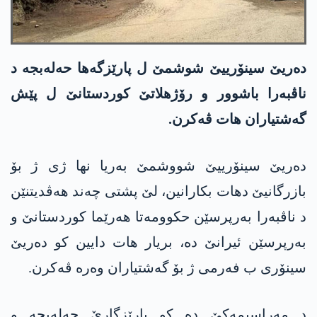
دەریێ سینۆرییێ شوشمێ ل پارێزگەھا حەلەبجە د
ناڤبەرا باشوور و رۆژھلاتێ کوردستانێ ل پێش
گەشتیاران ھات ڤەکرن.
دەریێ سینۆرییێ شووشمێ بەریا نھا ژی ژ بۆ
بازرگانیێ دھات بکارانین، لێ پشتی چەند ھەڤدیتنێن
د ناڤبەرا بەرپرسێن حکوومەتا ھەرێما کوردستانێ و
بەرپرسێن ئیرانێ دە، بریار ھات دایین کو دەریێ
سینۆری ب فەرمی ژ بۆ گەشتیاران وەرە ڤەکرن.
د مەراسیمەکێ دە کو پارێزگارێ حەلەبجە و