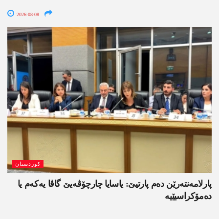
2026-08-08
کوردستان
پارلامەنتەرێن دەم پارتیێ: یاسایا چارچۆڤەیێ گاڤا یەکەم یا
دەمۆکراسیێیە