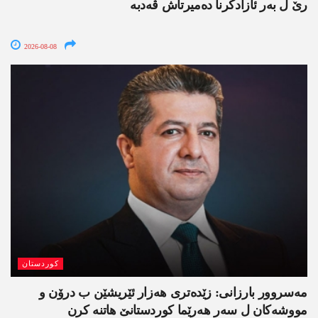
رێ ل بەر ئازادکرنا دەمیرتاش ڤەدبە
2026-08-08
کوردستان
مەسروور بارزانی: زێدەتری ھەزار ئێریشێن ب درۆن و
مووشەکان ل سەر ھەرێما کوردستانێ ھاتنە کرن