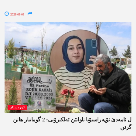
2026-08-08
کوردستان
ل ئامەدێ ئۆپەراسیۆنا تاوانێن ئەلکترۆنی: 2 گومانبار ھاتن
گرتن