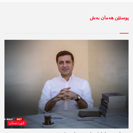
پوستێن ھەمان بەش
کوردستان