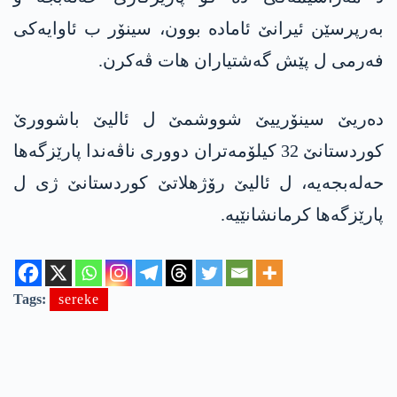
بەرپرسێن ئیرانێ ئامادە بوون، سینۆر ب ئاوایەکی
فەرمی ل پێش گەشتیاران ھات ڤەکرن.
دەریێ سینۆرییێ شووشمێ ل ئالیێ باشوورێ
کوردستانێ 32 کیلۆمەتران دووری ناڤەندا پارێزگەھا
حەلەبجەیە، ل ئالیێ رۆژھلاتێ کوردستانێ ژی ل
پارێزگەھا کرمانشانێیە.
Tags:
sereke