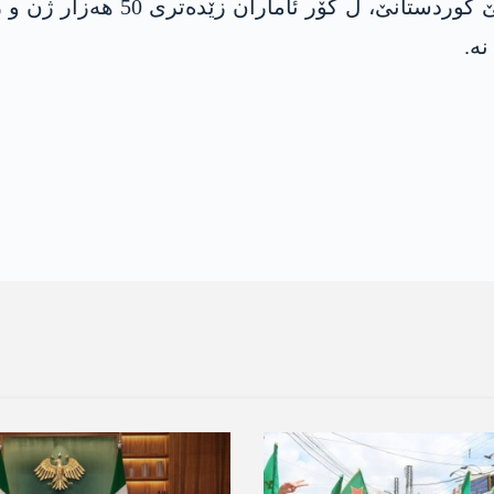
کامپا ھۆلێ دکەڤە پارێزگەھا حە
نە.