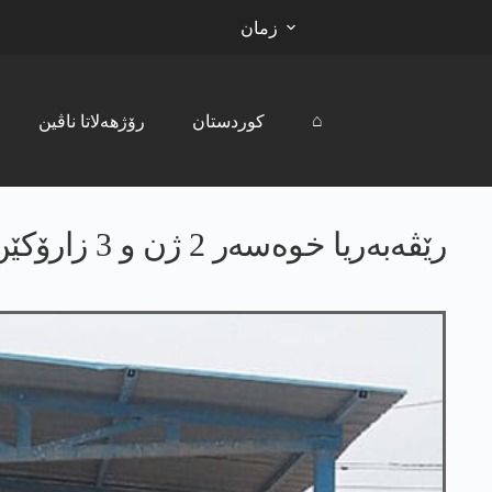
زمان
⌂
کوردستان
رۆژھەلاتا ناڤین
رێڤەبەریا خوەسەر 2 ژن و 3 زارۆکێن چەکدارێن داعشێ رادەستی کانادایێ کرن