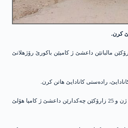
ێ کرن.
ارۆکێن مالباتێن داعشێ ژ کامپێن باکورێ رۆژھلاتێ
رۆژا 4 تیرمەھا 2023، وەزارەتا دەرڤەیا فرانسایێ ژی راگھاند، د چارەم ئۆپەراسیۆنا ھەڤشێوە دە کارینە 10 ژن و 25 زارۆکێن چەکدارێن داعشێ ژ کامپا ھۆلێ