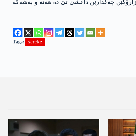
سەکێ یا رۆژئاڤایێ کوردستانێ، ل گۆر ئاماران زێدەتری 50 ھەزار ژن و زارۆکێن چەکدارێن داعشێ تێ دە ھەنە و بەشەکە
Tags:
sereke