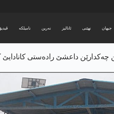
جیھان
نھێنی
ئانالیز
نەرین
نامیلکە
ڤیدیۆ