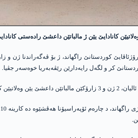
لاتیێن کانادایێ یێن ژ مالباتێن داعشێ رادەستی کانادای
ۆژئاڤایێ کوردستانێ راگھاند، ژ بۆ ڤەگەراندنا ژن و ز
دستانێ کر و لگەل رایەدارێن رێڤەبەریا خوەسەر جڤیا.
انادایێ ھاتن کرن.
ن.