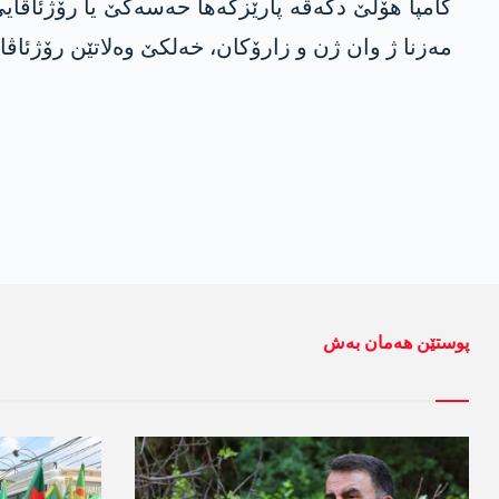
مەزنا ژ وان ژن و زارۆکان، خەلکێ وەلاتێن رۆژئاڤا 
پوستێن ھەمان بەش