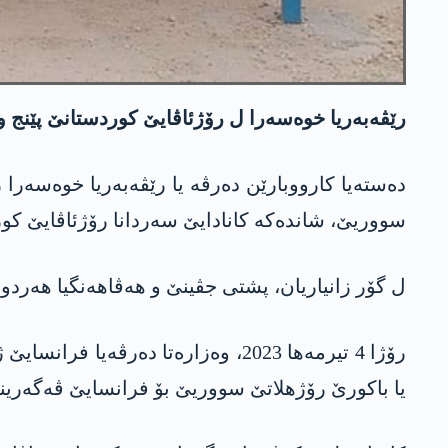
رێڤەبەریا خوەسەرا ل رۆژئاڤایێ کوردستانێ پێنج وە
دەستەیا کارووبارێن دەرڤە یا رێڤەبەریا خوەسەرا ر
سووریێ، شاندەکە کانادایێ سەردانا رۆژئاڤایێ کور
ل گۆر زانیاریان، پشتی جڤینێ و ھەڤاھەنگیا ھەردو ئالیان، 2 ژن و 3 زارۆکێن مالباتێن داعشێ یێن وەلاتیێن کانادایێ، رادەستی ک
یا باکورێ رۆژھلاتێ سووریێ بۆ فرانسایێ ڤەگەرین