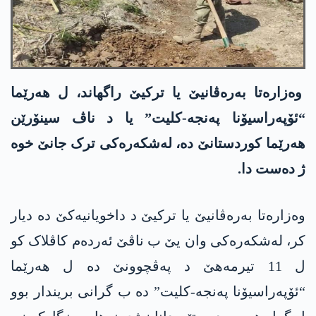
وەزارەتا بەرەڤانیێ یا ترکیێ راگھاند، ل ھەرێما
“ئۆپەراسیۆنا پەنجە-کلیت” یا د ناڤ سینۆرێن
ھەرێما کوردستانێ دە، لەشکەرەکی ترک جانێ خوە
ژ دەست دا.
وەزارەتا بەرەڤانیێ یا ترکیێ د داخویانیەکێ دە دیار
کر، له‌شكه‌ره‌كی وان یێ ب ناڤێ ئه‌رده‌م کاڤلاک کو
ل 11 تیرمەھێ د پەڤچوونێ دە ل ھەرێما
“ئۆپەراسیۆنا پەنجە-کلیت” دە ب گرانی بریندار بوو