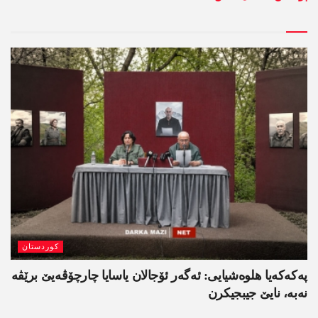
کوردستان
په‌كه‌كه‌یا هلوه‌شیایی: ئەگەر ئۆجالان یاسایا چارچۆڤەیێ برێڤە
نه‌به‌، نایێ جیبجیکرن