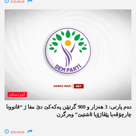
2026-08-09
کوردستان
دەم پارتی: 3 ھەزار و 900 گرتیێن پەکەکێ دێ مفا ژ “قانوونا
چارچۆڤەیا پێڤاژۆیا ئاشتیێ” وەرگرن
2026-08-09