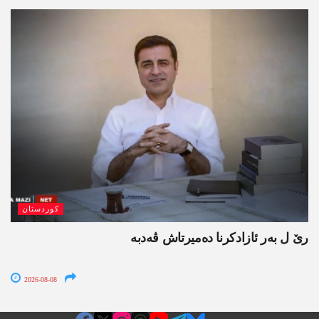
کوردستان
رێ ل بەر ئازادکرنا دەمیرتاش ڤەدبە
2026-08-08