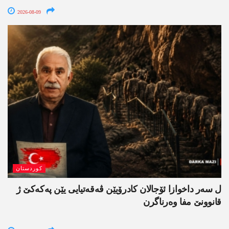
2026-08-09
کوردستان
ل سەر داخوازا ئۆجالان کادرۆیێن ڤەقەتیایی یێن پەکەکێ ژ
قانوونێ مفا وەرناگرن