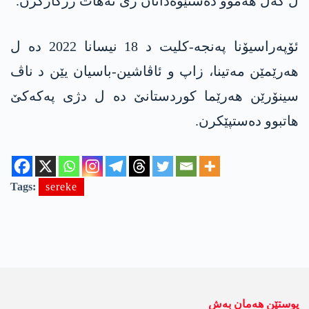
ل گەل ھەموو دەستێوەدانان ژی نەھات رزگارکرن.
ئۆپەراسیۆنا پەنجە-کلیت د 18 نیسانا 2022 دە ل
ھەرێمێن مەتینا، زاپ و ئاڤاشین-باسیان یێن د ناڤ
سینۆرێن ھەرێما کوردستانێ دە ل دژی پەکەکێ
ھاتبوو دەستپێکرن.
Tags:
sereke
پوستێن ھەمان بەش