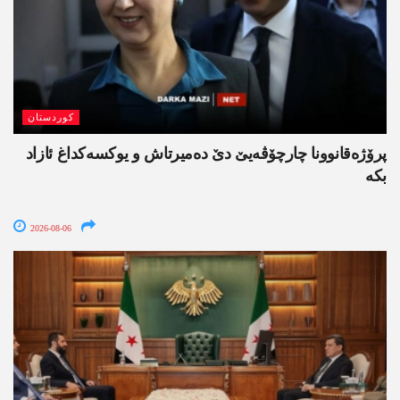
کوردستان
پرۆژەقانوونا چارچۆڤەیێ دێ دەمیرتاش و یوکسەکداغ ئازاد
بکە
2026-08-06