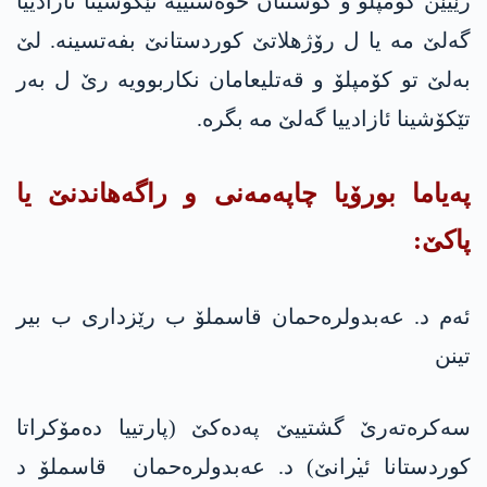
رێیێن کۆمپلۆ و کوشتنان خوەستییە تێکۆشینا ئازادییا
گەلێ مە یا ل رۆژهلاتێ کوردستانێ بفەتسینە. لێ
بەلێ تو کۆمپلۆ و قەتلیعامان نکاربوویە رێ ل بەر
تێکۆشینا ئازادییا گەلێ مە بگرە.
پەیاما بورۆیا چاپەمەنی و راگەهاندنێ یا
پاکێ:
ئەم د. عەبدولرەحمان قاسملۆ ب رێزداری ب بیر
تینن
سەکرەتەرێ گشتییێ په‌ده‌كێ (پارتییا دەمۆکراتا
کوردستانا ئ̇یرانێ) د. عەبدولرەحمان قاسملۆ د