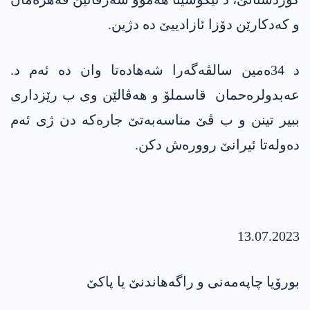
و کەدکارێن دۆزا ئازادییێ دە دژین.
د 34ەمین سالڤەگەرا شەهادەتا وان دە ئەم د.
عەبدولرەحمان قاسملۆ و هەڤالێن وی ب رێزداری
ببیر تینن و ب ڤێ مناسەبەتێ جارەکە دن ژی ئەم
دەولەتا ئیرانێ روورەش دکن.
13.07.2023
بورۆیا چاپەمەنی و راگەهاندنێ یا پاکێ