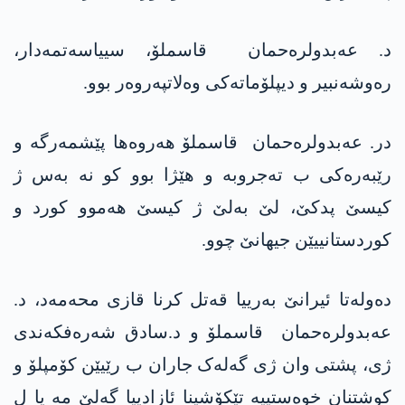
د. عەبدولرەحمان قاسملۆ، سییاسەتمەدار،
رەوشەنبیر و دیپلۆماتەکی وەلاتپەروەر بوو.
در. عەبدولرەحمان قاسملۆ هەروەها پێشمەرگە و
رێبەرەکی ب تەجروبە و هێژا بوو کو نە بەس ژ
کیسێ پدکێ، لێ بەلێ ژ کیسێ هەموو کورد و
کوردستانییێن جیهانێ چوو.
دەولەتا ئیرانێ بەرییا قەتل کرنا قازی محه‌مه‌د، د.
عەبدولرەحمان قاسملۆ و د.سادق شەرەفکەندی
ژی، پشتی وان ژی گەلەک جاران ب رێیێن کۆمپلۆ و
کوشتنان خوەستییە تێکۆشینا ئازادییا گەلێ مە یا ل