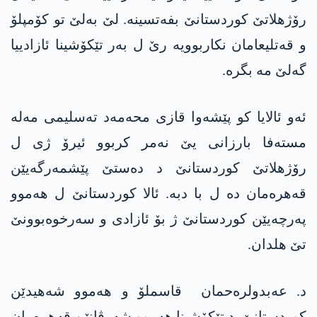
رۆژهلاتێ کوردستانێ بفەتسینە. لێ بەلێ تو کۆمپلۆ
و قەتلیعامان نکاربوویە رێ ل بەر تێکۆشینا ئازادییا
گەلێ مە بگرە.
ئەو ئالایا کو پێشەوا قازی محه‌مه‌د تەسلیمی مەلە
مستەفا بارزانی یێ نەمر کربوو ئیرۆ ژی ل
رۆژهلاتێ کوردستانێ د دەستێ پێشمەرگەیێن
قەهرەمان دە ل با دبە. ئالا کوردستانێ ل هەموو
پەرچەیێن کوردستانێ ژ بۆ ئازادی و سەرخوەبوونێ
تێ هلدان.
د. عەبدولرەحمان قاسملۆ و هەموو شەهیدێن
کوردستانێ، د تێکۆشینا هەموو شەرڤانێن قەهرەمان