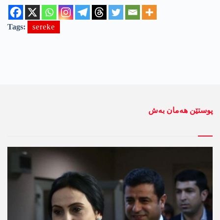
Tags:
sereke
پوستێن ھەمان بەش