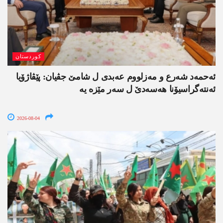
کوردستان
ئەحمەد شەرع و مەزلووم عەبدی ل شامێ جڤیان: پێڤاژۆیا
ئەنتەگراسیۆنا ھەسەدێ ل سەر مێزە یە
2026-08-04