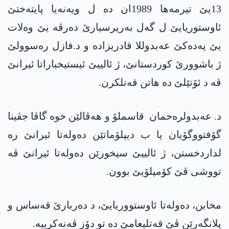
13یێ تیرمەها 1989ان دە ل ویەنەیا پایتەختێ
ئاوستوریایێ ل گەل بەرپرسیارێ دەرڤە یێ وه‌لات
یێ په‌ده‌كێ عه‌بدوللا قادریزادە و د.فازل رەسوولێ
ژ باشوورێ کوردستانێ، ژ ئالییێ ئیستیخباراتا ئیرانێ
ڤە د ئۆتێلێ دە هاتن قەتلکرن.
د. عەبدولرەحمان قاسملۆ و هەڤالێن خوە گاڤا جڤینا
گۆفتووگۆیان یا ب دیپلۆماتێن دەولەتا ئیرانێ رە
لداردخستن، ژ ئالییێ سیخورێن دەولەتا ئیرانێ ڤە
تووشی ڤێ کۆمپلۆیێ بوون.
مخابن، دەولەتا ئاوستووریایێ، د دەربارێ قەساس و
پلانگەرێن ڤێ قەتلیعامێ دە تو دۆز ڤەنەکرییە.