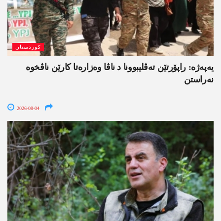
کوردستان
یەپەژە: راپۆرتێن تەڤلیبوونا د ناڤا وەزارەتا کارێن ناڤخوە
نەراستن
2026-08-04