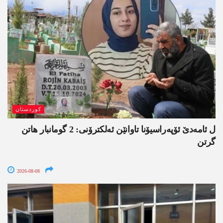
کوردستان
ل ئامەدێ ئۆپەراسیۆنا تاوانێن ئەلکترۆنی: 2 گومانبار ھاتن
گرتن
2026-08-08