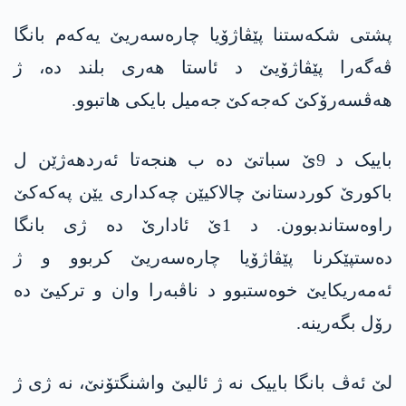
پشتی شکەستنا پێڤاژۆیا چارەسەریێ یەکەم بانگا
ڤەگەرا پێڤاژۆیێ د ئاستا هەری بلند دە، ژ
هه‌ڤسه‌رۆكێ كه‌جه‌كێ جەمیل بایکی هاتبوو.
باییک د 9ێ سباتێ دە ب هنجەتا ئەردهەژێن ل
باکورێ کوردستانێ چالاکیێن چەکداری یێن په‌كه‌كێ
راوەستاندبوون. د 1ێ ئادارێ دە ژی بانگا
دەستپێکرنا پێڤاژۆیا چارەسەریێ کربوو و ژ
ئه‌مەریکایێ خوەستبوو د ناڤبەرا وان و ترکیێ دە
رۆل بگەرینە.
لێ ئەڤ بانگا باییک نە ژ ئالیێ واشنگتۆنێ، نە ژی ژ