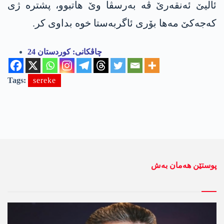
ئالیێ ئەنقەرێ ڤە بەرسڤا وێ هاتبوو، پشترە ژی
كه‌جه‌كێ مەها بۆری ئاگربەستا خوە بداوی کر.
چاڤكانی: كوردستان 24
Tags:
sereke
پوستێن ھەمان بەش