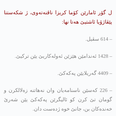
ل گۆر ئامارێن کۆما کریزا ناڤنەتەوی، ژ شکەستنا
پێڤاژۆیا ئاشتیێ هەتا نها:
– 614 سڤیل.
– 1428 ئەندامێن هێزێن ئەولەکاریێ یێن ترکیێ.
– 4409 گەریلایێن په‌كه‌كێ.
– 226 کەسێن ناسنامەیان وان نەهاتنە زەلالکرن و
گومان تێ کرن کو ئالیگرێن په‌كه‌كێ یێن شەرێ
خەندەکان بن، جانێ خوە ژدەست دان.