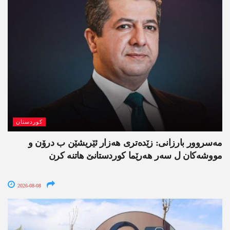
کوردستان
مەسروور بارزانی: زێدەتری ھەزار ئێریشێن ب درۆن و
مووشەکان ل سەر ھەرێما کوردستانێ ھاتنە کرن
2026-08-08