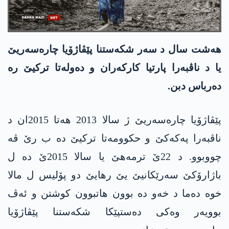
هەشت سال د سەر شکەستنا پێڤاژۆیا چارەسەریێ
یا د ناڤبەرا پارتیا كاركه‌ران و دەولەتا ترکیێ رە
دەرباس دبن.
پێڤاژۆیا چارەسەریێ ژ سالا 2013 هەتا 2015ان د
ناڤبەرا په‌كه‌كێ و حکوومەتا ترکیێ دە ب رێ ڤە
چووبوو. د 22ێ ترمەهێ یا سالا 2015ێ دە ل
باژارۆکێ سەرێکانیێ یێ رهایێ دو پۆلیس ل مالا
خوە دەما د خەو دە بوون هاتبوون کوشتن و ئەڤ
بوویەر وەکی دەستپێکا شکەستنا پێڤاژۆیا