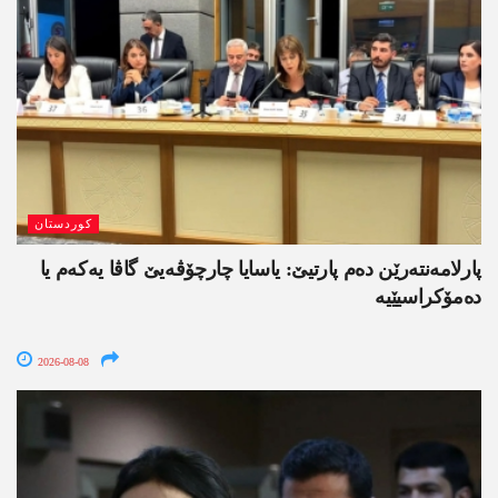
کوردستان
پارلامەنتەرێن دەم پارتیێ: یاسایا چارچۆڤەیێ گاڤا یەکەم یا
دەمۆکراسیێیە
2026-08-08