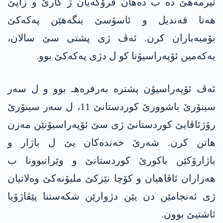
تیرمەهێ دە ب دەهان فرۆکەیان ژ گارێ و زاپێ
هەتا قەندیل و ئاسۆسێ بنگەهێن په‌كه‌كێ
بۆمبەباران کرن. ئەڤ ژی پشتی سێ سالان،
یەکەمین ئۆپەراسیۆنا کو ل دژی په‌كه‌كێ بوو.
ئەڤ ئۆپەراسیۆن پشترە بەرفرەهـ بوو و ل سەر
سینۆرێ باشوورێ کوردستانێ 11، ل سەر سینۆرێ
رۆژئاڤایێ کوردستانێ ژی سێ ئۆپەراسیۆنێن مەزن
هاتن کرن. شەرێ خەندەکان یێ ل باژار و
باژارۆکێن باکورێ کوردستانێ و وێرانبوونا ب
هەزاران ئاڤاهیان و کۆچا نێزکێ ملیۆنەکێ وەلاتیان
ژی ئەنجامێن دن یێن دژوارێن شکەستنا پێڤاژۆیا
ئاشتیێ بوون.