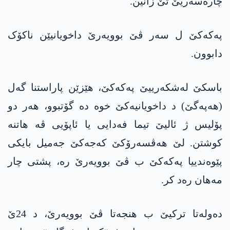
چارەسەریێ تێ زانین.
په‌كه‌كێ ل سەر ڤێ بوویەرێ داخویانیێن ناکۆک
دابوون.
باسکێ لەشکەرییێ په‌كه‌كێ، هێزێن پاراستنا گەل
(هه‌په‌گێ) د داخویانیەکێ خوە دە گۆتبوو، هەر دو
پۆلیس ژ ئالیێ تیما فەدایی یا ئاپۆیی ڤە هاتنە
کوشتن. لێ هەڤسەرۆکێ كه‌جه‌كێ جەمیل بایکی
پێوەندییا په‌كه‌كێ ب ڤێ بوویەرێ رە، پشتی چار
مەهان رەد کر.
دەولەتا ترکیێ ب هنجەتا ڤێ بوویەرێ، د 24ێ